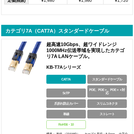
定価(税抜)
¥1,460
¥1,560
¥1,720
カテゴリ7A（CAT7A）スタンダードケーブル
超高速10Gbps、超ワイドレンジ
1000MHz伝送帯域を実現したカテゴ
リ7A LANケーブル。
KB-T7Aシリーズ
CAT7A
スタンダードケーブル
POE、POE＋、POE＋＋対
ScTP
応
爪折れ防止カバー
スリムコネクタ
単線
ストレート
RoHS6・10
構造： 単線 （23AWG） 、 ケーブル直径：8.0mm 、十字介