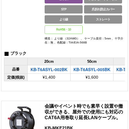
STP
爪折れ防止カバー
より線
ストレート
RoHS6・10
構造： より線 （32AWG） 、 ケーブル直径：5mm 、十字介
在：無 、色配線：TIA/EIA-568B
■
ブラック
20cm
50cm
KB-T6ASYL-002BK
KB-T6ASYL-005BK
KB-T6
品番
定価(税抜)
¥1,400
¥1,600
会議やイベント時でも素早く設置や撤
収ができる、屋外での使用にも対応の
CAT6A用巻取り延長LANケーブル。
KB-MKE21BK