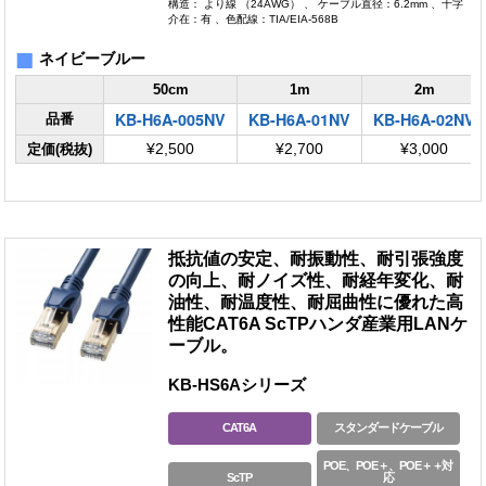
構造： より線 （24AWG） 、 ケーブル直径：6.2mm 、十字
介在：有 、色配線：TIA/EIA-568B
■
ネイビーブルー
50cm
1m
2m
KB-H6A-005NV
KB-H6A-01NV
KB-H6A-02NV
品番
定価(税抜)
¥2,500
¥2,700
¥3,000
抵抗値の安定、耐振動性、耐引張強度
の向上、耐ノイズ性、耐経年変化、耐
油性、耐温度性、耐屈曲性に優れた高
性能CAT6A ScTPハンダ産業用LANケ
ーブル。
KB-HS6Aシリーズ
CAT6A
スタンダードケーブル
POE、POE＋、POE＋＋対
ScTP
応