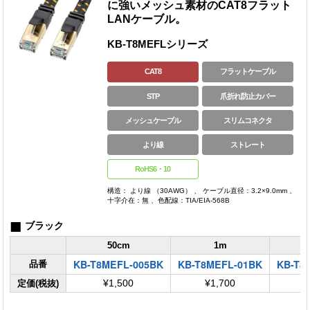
に強いメッシュ素材のCAT8フラット
LANケーブル。
KB-T8MEFLシリーズ
CAT8
フラットケーブル
STP
爪折れ防止カバー
メッシュケーブル
スリムコネクタ
より線
ストレート
RoHS6・10
構造： より線 （30AWG） 、 ケーブル直径：3.2×9.0mm 、
十字介在：無 、色配線：TIA/EIA-568B
■
ブラック
50cm
1m
KB-T8MEFL-005BK
KB-T8MEFL-01BK
KB-T8
品番
定価(税抜)
¥1,500
¥1,700
¥