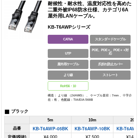
耐候性・耐水性、温度対応性を高めた
二重外被IP68防水仕様、カテゴリ6A
屋外用LANケーブル。
KB-T6AWPシリーズ
CAT6A
スタンダードケーブル
POE、POE＋、POE＋＋対
UTP
応
屋外用ケーブル
爪折れ防止カバー
より線
ストレート
RoHS6・10
構造： より線 （24AWG） 、 ケーブル直径：7mm 、十字介
在：有 、色配線：TIA/EIA-568B
■
ブラック
5m
10m
20
KB-T6AWP-05BK
KB-T6AWP-10BK
KB-T6AW
品番
定価(税抜)
¥4,000
¥7,500
¥14,0