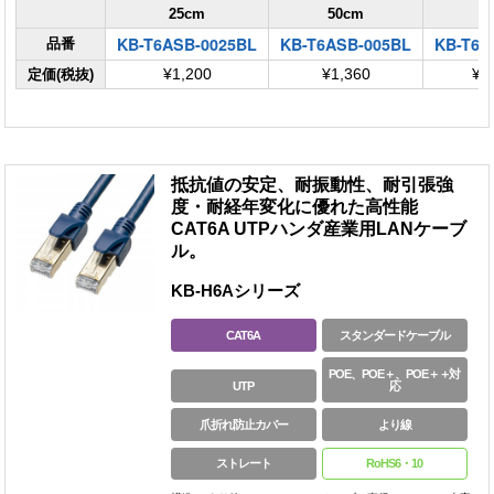
25cm
50cm
KB-T6ASB-0025BL
KB-T6ASB-005BL
KB-T6A
品番
定価(税抜)
¥1,200
¥1,360
¥1
抵抗値の安定、耐振動性、耐引張強
度・耐経年変化に優れた高性能
CAT6A UTPハンダ産業用LANケーブ
ル。
KB-H6Aシリーズ
CAT6A
スタンダードケーブル
POE、POE＋、POE＋＋対
UTP
応
爪折れ防止カバー
より線
ストレート
RoHS6・10