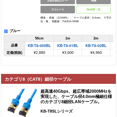
爪折れ防止カバー
単線
ストレート
RoHS6・10
構造： 単線 （22AWG） 、 ケーブル直径：8.6mm 、十字介
在：無 、色配線：TIA/EIA-568B
■
ブルー
50cm
1m
2m
KB-T8-005BL
KB-T8-01BL
KB-T8-02BL
K
品番
定価(税抜)
¥2,880
¥3,600
¥4,960
カテゴリ8（CAT8）細径ケーブル
超高速40Gbps、超広帯域2000MHzを
実現した、ケーブル径4.0mm極細仕様
のカテゴリ8細径LANケーブル。
KB-T8SLシリーズ