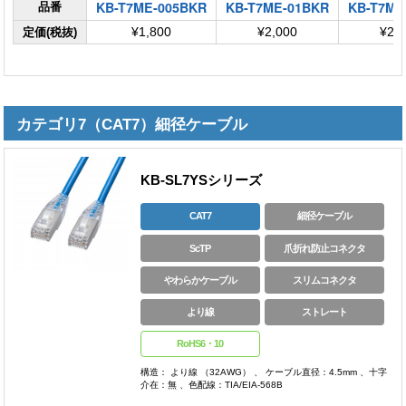
KB-T7ME-005BKR
KB-T7ME-01BKR
KB-T7ME
品番
定価(税抜)
¥1,800
¥2,000
¥2,
カテゴリ7（CAT7）細径ケーブル
KB-SL7YSシリーズ
CAT7
細径ケーブル
ScTP
爪折れ防止コネクタ
やわらかケーブル
スリムコネクタ
より線
ストレート
RoHS6・10
構造： より線 （32AWG） 、 ケーブル直径：4.5mm 、十字
介在：無 、色配線：TIA/EIA-568B