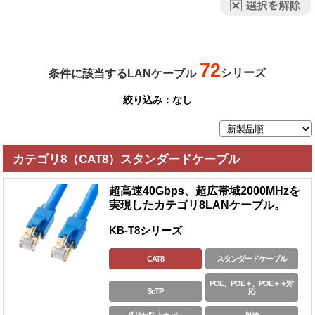
72
シリーズ
条件に該当するLANケーブル
絞り込み：
なし
カテゴリ8（CAT8）スタンダードケーブル
超高速40Gbps、超広帯域2000MHzを
実現したカテゴリ8LANケーブル。
KB-T8シリーズ
CAT8
スタンダードケーブル
POE、POE＋、POE＋＋対
ScTP
応