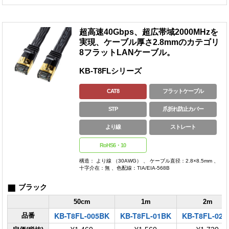
超高速40Gbps、超広帯域2000MHzを
実現、ケーブル厚さ2.8mmのカテゴリ
8フラットLANケーブル。
KB-T8FLシリーズ
CAT8
フラットケーブル
STP
爪折れ防止カバー
より線
ストレート
RoHS6・10
構造： より線 （30AWG） 、 ケーブル直径：2.8×8.5mm 、
十字介在：無 、色配線：TIA/EIA-568B
■
ブラック
50cm
1m
2m
KB-T8FL-005BK
KB-T8FL-01BK
KB-T8FL-02B
品番