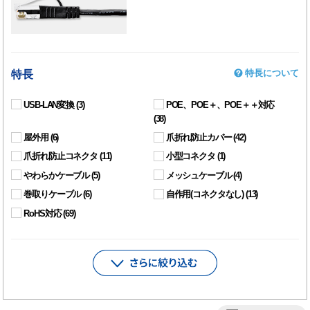
特長について
特長
USB-LAN変換
(3)
POE、POE＋、POE＋＋対応
(38)
屋外用
(6)
爪折れ防止カバー
(42)
爪折れ防止コネクタ
(11)
小型コネクタ
(1)
やわらかケーブル
(5)
メッシュケーブル
(4)
巻取りケーブル
(6)
自作用(コネクタなし)
(13)
RoHS対応
(69)