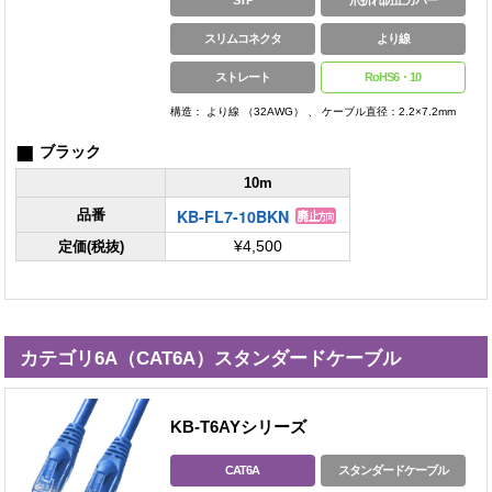
スリムコネクタ
より線
ストレート
RoHS6・10
構造： より線 （32AWG） 、 ケーブル直径：2.2×7.2mm
■
ブラック
10m
KB-FL7-10BKN
品番
定価(税抜)
¥4,500
カテゴリ6A（CAT6A）スタンダードケーブル
KB-T6AYシリーズ
CAT6A
スタンダードケーブル