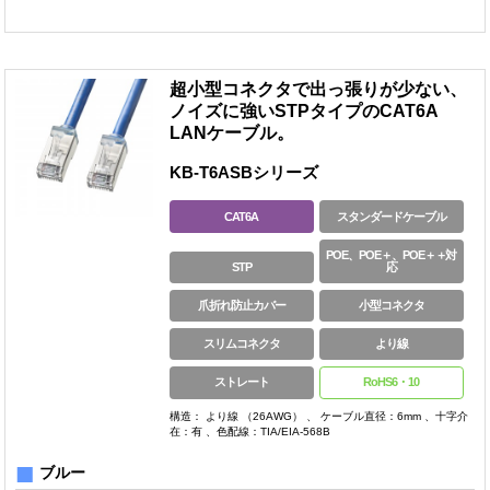
超小型コネクタで出っ張りが少ない、
ノイズに強いSTPタイプのCAT6A
LANケーブル。
KB-T6ASBシリーズ
CAT6A
スタンダードケーブル
POE、POE＋、POE＋＋対
STP
応
爪折れ防止カバー
小型コネクタ
スリムコネクタ
より線
ストレート
RoHS6・10
構造： より線 （26AWG） 、 ケーブル直径：6mm 、十字介
在：有 、色配線：TIA/EIA-568B
■
ブルー