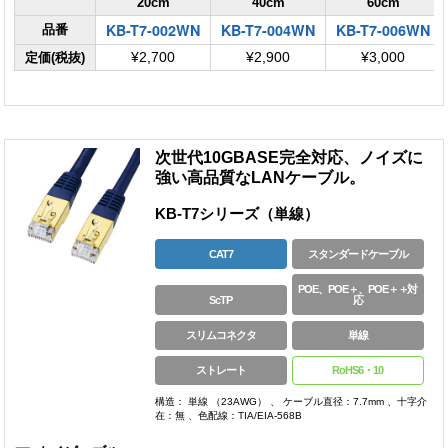
20cm
40cm
60cm
KB-T7-002WN
KB-T7-004WN
KB-T7-006WN
品番
定価(税抜)
¥2,700
¥2,900
¥3,000
次世代10GBASE完全対応、ノイズに
強い高品質なLANケーブル。
KB-T7シリーズ（単線）
CAT7
スタンダードケーブル
POE、POE＋、POE＋＋対
ScTP
応
スリムコネクタ
単線
ストレート
RoHS6・10
構造： 単線 （23AWG） 、 ケーブル直径：7.7mm 、十字介
在：無 、色配線：TIA/EIA-568B