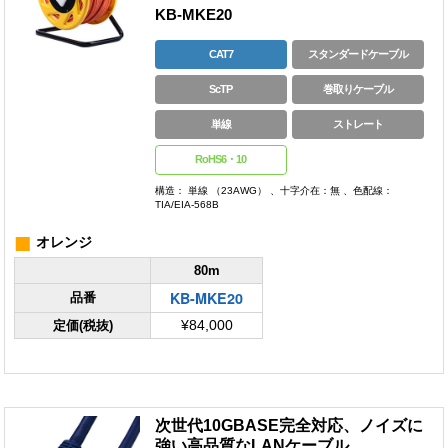
KB-MKE20
CAT7
スタンダードケーブル
ScTP
巻取りケーブル
単線
ストレート
RoHS6・10
構造： 単線 （23AWG） 、十字介在：無 、色配線：
TIA/EIA-568B
■
オレンジ
80m
KB-MKE20
品番
定価(税抜)
¥84,000
次世代10GBASE完全対応、ノイズに
強い高品質なLANケーブル。