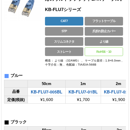
KB-FLU7シリーズ
CAT7
フラットケーブル
STP
爪折れ防止カバー
スリムコネクタ
より線
ストレート
RoHS6・10
構造： より線 （32AWG） 、 ケーブル直径：1.9×6.0mm 、
十字介在：無 、色配線：TIA/EIA-568B
■
ブルー
50cm
1m
2m
KB-FLU7-005BL
KB-FLU7-01BL
KB-FLU7-02
品番
定価(税抜)
¥1,600
¥1,700
¥1,900
■
ブラック