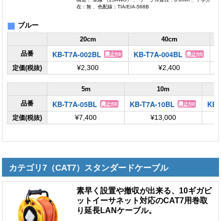
在：無 、色配線：TIA/EIA-568B
■
ブルー
20cm
40cm
KB-T7A-002BL
KB-T7A-004BL
K
品番
定価(税抜)
¥2,300
¥2,400
5m
10m
KB-T7A-05BL
KB-T7A-10BL
KB-
品番
定価(税抜)
¥7,400
¥13,000
カテゴリ7（CAT7）スタンダードケーブル
素早く設置や撤収が出来る、10ギガビ
ットイーサネット対応のCAT7用巻取
り延長LANケーブル。