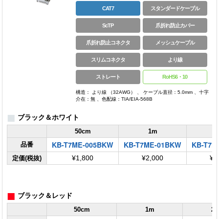
CAT7
スタンダードケーブル
ScTP
爪折れ防止カバー
爪折れ防止コネクタ
メッシュケーブル
スリムコネクタ
より線
ストレート
RoHS6・10
構造： より線 （32AWG） 、 ケーブル直径：5.0mm 、十字
介在：無 、色配線：TIA/EIA-568B
■
ブラック＆ホワイト
50cm
1m
KB-T7ME-005BKW
KB-T7ME-01BKW
KB-T7M
品番
定価(税抜)
¥1,800
¥2,000
¥2
■
ブラック＆レッド
50cm
1m
2