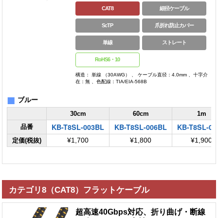
CAT8
細径ケーブル
ScTP
爪折れ防止カバー
単線
ストレート
RoHS6・10
構造： 単線 （30AWG） 、 ケーブル直径：4.0mm 、十字介
在：無 、色配線：TIA/EIA-568B
■
ブルー
30cm
60cm
1m
KB-T8SL-003BL
KB-T8SL-006BL
KB-T8SL-01
品番
定価(税抜)
¥1,700
¥1,800
¥1,900
カテゴリ8（CAT8）フラットケーブル
超高速40Gbps対応、折り曲げ・断線