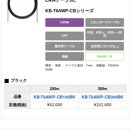
LANケーブル。
KB-T6AWP-CBシリーズ
CAT6A
スタンダードケーブル
POE、POE＋、POE＋＋対
UTP
応
屋外用ケーブル
自作用(コネクタなし)
単線
RoHS6・10
構造： 単線 、 ケーブル直径：7mm 、色配線：TIA/EIA-
568B
■
ブラック
100m
300m
KB-T6AWP-CB100BK
KB-T6AWP-CB300BK
品番
定価(税抜)
¥52,000
¥152,000