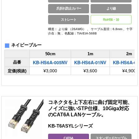
爪折れ防止カバー
より線
ストレート
RoHS6・10
構造： より線 （26AWG） 、 ケーブル直径：6.8mm 、十字
介在：無 、色配線：TIA/EIA-568B
■
ネイビーブルー
50cm
1m
2m
KB-HS6A-005NV
KB-HS6A-01NV
KB-HS6A-0
品番
定価(税抜)
¥3,000
¥3,600
¥4,900
コネクタを上下左右に曲げ固定可能、
ノイズに強いSTP仕様、10Giga対応
のCAT6A LANケーブル。
KB-T6ASYLシリーズ
CAT6A
スタンダードケーブル