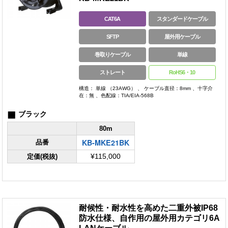
CAT6A
スタンダードケーブル
SFTP
屋外用ケーブル
巻取りケーブル
単線
ストレート
RoHS6・10
構造： 単線 （23AWG） 、 ケーブル直径：8mm 、十字介
在：無 、色配線：TIA/EIA-568B
■
ブラック
80m
KB-MKE21BK
品番
定価(税抜)
¥115,000
耐候性・耐水性を高めた二重外被IP68
防水仕様、自作用の屋外用カテゴリ6A