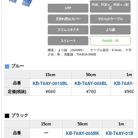
POE、POE＋、POE＋＋対
UTP
応
爪折れ防止カバー
やわらかケーブル
スリムコネクタ
より線
ストレート
RoHS6・10
構造： より線 （26AWG） 、 ケーブル直径：6.0mm 、十字
介在：有 、色配線：TIA/EIA-568B
■
ブルー
15cm
50cm
1m
KB-T6AY-0015BL
KB-T6AY-005BL
KB-T6AY-0
品番
定価(税抜)
¥660
¥760
¥960
■
ブラック
15cm
50cm
1m
KB-T6AY-005BK
KB-T6AY-01BK
ー
品番