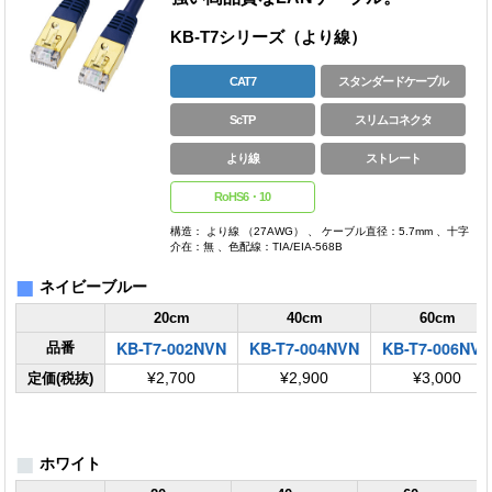
KB-T7シリーズ（より線）
CAT7
スタンダードケーブル
ScTP
スリムコネクタ
より線
ストレート
RoHS6・10
構造： より線 （27AWG） 、 ケーブル直径：5.7mm 、十字
介在：無 、色配線：TIA/EIA-568B
■
ネイビーブルー
20cm
40cm
60cm
KB-T7-002NVN
KB-T7-004NVN
KB-T7-006NV
品番
定価(税抜)
¥2,700
¥2,900
¥3,000
■
ホワイト