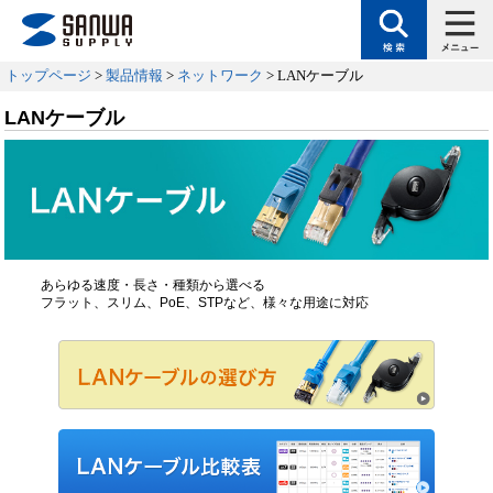
トップページ
>
製品情報
>
ネットワーク
> LANケーブル
LANケーブル
あらゆる速度・長さ・種類から選べる
フラット、スリム、PoE、STPなど、様々な用途に対応