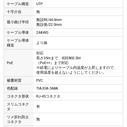
ケーブル構造
UTP
十字介在
無
敷設時/44.0mm
最小曲げ半径
敷設後/22.0mm
ケーブル導体
24AWG
ケーブル導体
より線
構造
対応
長さ35mまで、IEEE802.3bt
PoE
（PoE++）まで対応
※給電によりケーブル内温度が上昇しますので、
使用温度を超えないようにしてください。
被覆材質
PVC
色配線
TIA/EIA-568A
コネクタ形状
RJ-45コネクタ
スリムコネク
有
タ
ツメ折れ防止
無
コネクタ