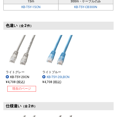
15m
300m・ケーブルのみ
KB-T5Y-15CN
KB-T5Y-CB300N
色違い
2
（全
件）
ライトグレー
ライトブルー
KB-T5Y-20CN
KB-T5Y-20LBCN
¥4,708 (税込)
¥4,708 (税込)
現在のページ
仕様違い
2
（全
件）