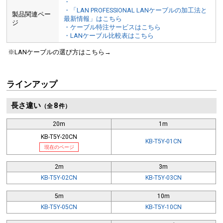
・
・「LAN PROFESSIONAL LANケーブルの加工法と
製品関連ペー
最新情報」はこちら
ジ
・ケーブル特注サービスはこちら
・LANケーブル比較表はこちら
※LANケーブルの選び方はこちら→
ラインアップ
長さ違い
8
（全
件）
20m
1m
KB-T5Y-20CN
KB-T5Y-01CN
現在のページ
2m
3m
KB-T5Y-02CN
KB-T5Y-03CN
5m
10m
KB-T5Y-05CN
KB-T5Y-10CN