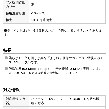
ツメ折れ防止
無
カバー
使用温度範囲
-10～80℃
検査
100％導通検査
※デザインおよび仕様は改良のため、予告なく変更することがありま
す。
特長
柔らかく、取り回しが楽な「より線」仕様のカテゴリ5e準拠のクロ
スLANケーブルです。
伝送速度1000Mbps（1Gbps）、伝送帯域100MHzを実現します。
※1000BASE-TXクロス結線には対応していません。
対応情報
対応環境（機
パソコン、LANスイッチ（RJ-45ポートを持つ機
器）
種）対応