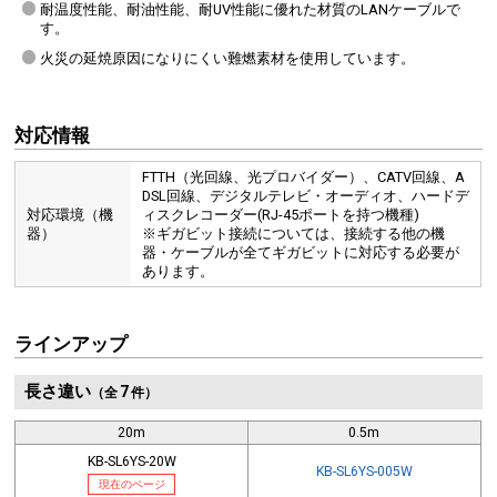
耐温度性能、耐油性能、耐UV性能に優れた材質のLANケーブルで
す。
火災の延焼原因になりにくい難燃素材を使用しています。
対応情報
FTTH（光回線、光プロバイダー）、CATV回線、A
DSL回線、デジタルテレビ・オーディオ、ハードデ
対応環境（機
ィスクレコーダー(RJ-45ポートを持つ機種)
器）
※ギガビット接続については、接続する他の機
器・ケーブルが全てギガビットに対応する必要が
あります。
ラインアップ
長さ違い
7
（全
件）
20m
0.5m
KB-SL6YS-20W
KB-SL6YS-005W
現在のページ