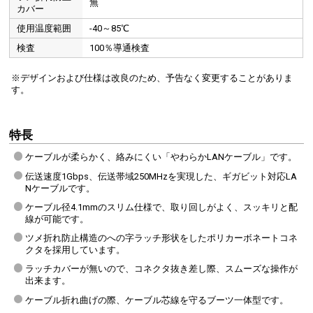
無
カバー
使用温度範囲
-40～85℃
検査
100％導通検査
※デザインおよび仕様は改良のため、予告なく変更することがありま
す。
特長
ケーブルが柔らかく、絡みにくい「やわらかLANケーブル」です。
伝送速度1Gbps、伝送帯域250MHzを実現した、ギガビット対応LA
ラッチカバーのない構造なので、コネクタの抜き差しがスムーズです。
Nケーブルです。
ケーブル径4.1mmのスリム仕様で、取り回しがよく、スッキリと配
線が可能です。
ブーツ一体型のスリムコネクタ
ツメ折れ防止構造のへの字ラッチ形状をしたポリカーボネートコネ
クタを採用しています。
ラッチカバーが無いので、コネクタ抜き差し際、スムーズな操作が
出来ます。
ケーブル折れ曲げの際、ケーブル芯線を守るブーツ一体型です。