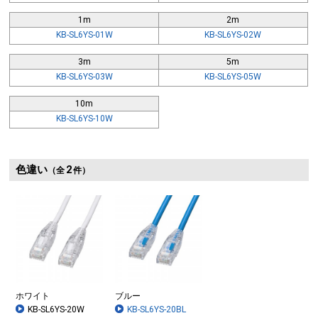
1m
2m
KB-SL6YS-01W
KB-SL6YS-02W
ケーブル折れ曲げの際、ケーブル芯線を守るブーツ一体型のスリムコネ
3m
5m
KB-SL6YS-03W
KB-SL6YS-05W
難燃素材を使用
10m
KB-SL6YS-10W
色違い
2
（全
件）
ホワイト
ブルー
KB-SL6YS-20W
KB-SL6YS-20BL