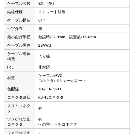
つめ折れ防止機能のある「への字」ラッチ形状を採用しています。
ケーブル芯数
8芯（4P)
結線仕様
ストレート結線
ケーブル構造
UTP
スムーズに抜き差しできる
十字介在
無
最小曲げ半径
敷設時/32.8mm、設置後/16.4mm
ケーブル導体
28AWG
ケーブル導体
より線
構造
PoE
非対応
ケーブル/PVC
材質
コネクタ/ポリカーボネート
色配線
TIA/EIA-568B
コネクタ形状
RJ-45コネクタ
スリムコネク
有
タ
ツメ折れ防止
有
コネクタ
への字ラッチコネクタ
ツメ折れ防止