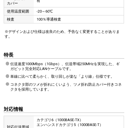
有
カバー
使用温度範囲
-20～60℃
検査
100％導通検査
※デザインおよび仕様は改良のため、予告なく変更することがありま
す。
特長
伝送速度1000Mbps（1Gbps）、伝送帯域250MHzを実現した、ギ
ガビット完全対応LANケーブルです。
単線に比べて柔らかく、取り回しが楽な「より線」仕様です。
コネクタ部のツメが折れにくいよう、ツメ折れ防止カバー付きコネ
クタを採用しています。
対応情報
カテゴリ6（1000BASE-TX）
エンハンスドカテゴリ5（1000BASE-T）
対応伝送帯域