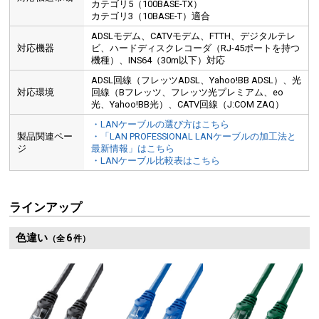
カテゴリ5（100BASE-TX）
カテゴリ3（10BASE-T）適合
ADSLモデム、CATVモデム、FTTH、デジタルテレ
対応機器
ビ、ハードディスクレコーダ（RJ-45ポートを持つ
機種）、INS64（30m以下）対応
ADSL回線（フレッツADSL、Yahoo!BB ADSL）、光
対応環境
回線（Bフレッツ、フレッツ光プレミアム、eo
光、Yahoo!BB光）、CATV回線（J:COM ZAQ）
・LANケーブルの選び方はこちら
製品関連ペー
・「LAN PROFESSIONAL LANケーブルの加工法と
ジ
最新情報」はこちら
・LANケーブル比較表はこちら
ラインアップ
色違い
6
（全
件）