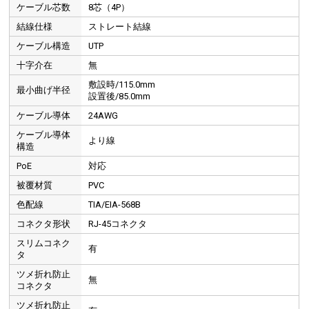
ケーブル芯数
8芯（4P）
結線仕様
ストレート結線
ケーブル構造
UTP
十字介在
無
敷設時/115.0mm
最小曲げ半径
設置後/85.0mm
ケーブル導体
24AWG
ケーブル導体
より線
構造
PoE
対応
被覆材質
PVC
色配線
TIA/EIA-568B
コネクタ形状
RJ-45コネクタ
スリムコネク
有
タ
ツメ折れ防止
無
コネクタ
ツメ折れ防止