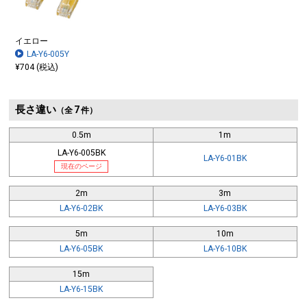
イエロー
LA-Y6-005Y
¥704 (税込)
長さ違い
7
（全
件）
0.5m
1m
LA-Y6-005BK
LA-Y6-01BK
現在のページ
2m
3m
LA-Y6-02BK
LA-Y6-03BK
5m
10m
LA-Y6-05BK
LA-Y6-10BK
15m
LA-Y6-15BK