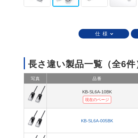
仕 様
長さ違い製品一覧
（全6件
写真
品番
KB-SL6A-10BK
現在のページ
KB-SL6A-005BK