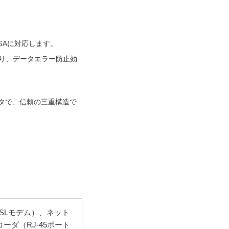
6Aに対応します。
なり、データエラー防止効
タで、信頼の三重構造で
DSLモデム）、ネット
ダ（RJ-45ポート