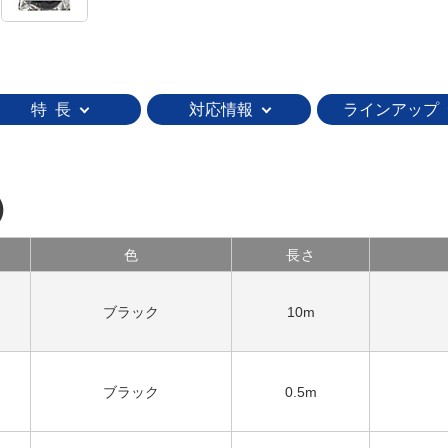
特 長
対応情報
ラインアップ
）
色
長さ
ブラック
10m
ブラック
0.5m