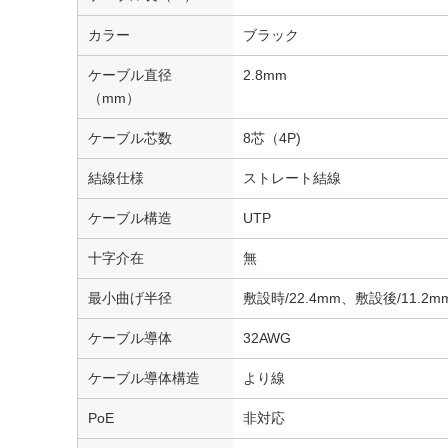
カラー
ブラック
ケーブル直径
2.8mm
（mm）
ケーブル芯数
8芯（4P)
結線仕様
ストレート結線
ケーブル構造
UTP
十字介在
無
最小曲げ半径
敷設時/22.4mm、敷設後/11.2m
ケーブル導体
32AWG
ケーブル導体構造
より線
PoE
非対応