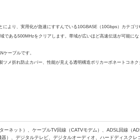
より、実用化が急速にすすんでいる10GBASE（10Gbps）カテゴリ
帯域である500MHzをクリアします。帯域が広いほど高速伝送が可能に
ANケーブルです。
C製ツメ折れ防止カバー、性能が見える透明構造ポリカーボネートコネク
ターネット）、ケーブルTV回線（CATVモデム）、ADSL回線（A
器）、デジタルテレビ、デジタルオーディオ、ハードディスクレコー