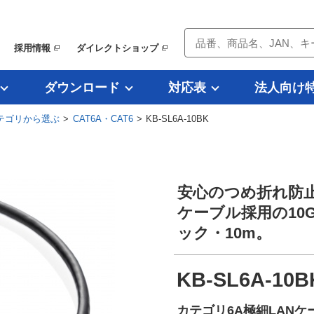
採用情報
ダイレクトショップ
ダウンロード
対応表
法人向け
テゴリから選ぶ
>
CAT6A・CAT6
> KB-SL6A-10BK
安心のつめ折れ防
ケーブル採用の10G
ック・10m。
KB-SL6A-10B
カテゴリ6A極細LANケ