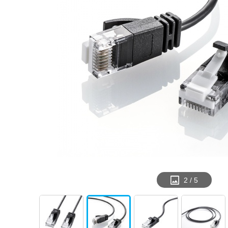
2
/
5