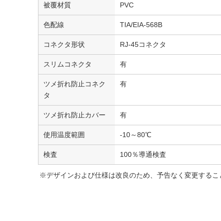
被覆材質
PVC
色配線
TIA/EIA-568B
コネクタ形状
RJ-45コネクタ
スリムコネクタ
有
ツメ折れ防止コネク
有
タ
ツメ折れ防止カバー
有
使用温度範囲
-10～80℃
検査
100％導通検査
※デザインおよび仕様は改良のため、予告なく変更するこ