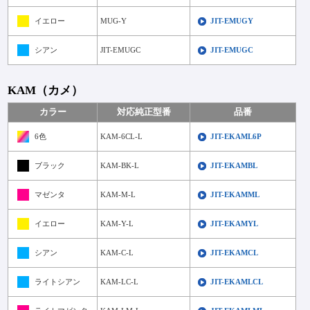
イエロー
MUG-Y
JIT-EMUGY
シアン
JIT-EMUGC
JIT-EMUGC
KAM（カメ）
カラー
対応純正型番
品番
6色
KAM-6CL-L
JIT-EKAML6P
ブラック
KAM-BK-L
JIT-EKAMBL
マゼンタ
KAM-M-L
JIT-EKAMML
イエロー
KAM-Y-L
JIT-EKAMYL
シアン
KAM-C-L
JIT-EKAMCL
ライトシアン
KAM-LC-L
JIT-EKAMLCL