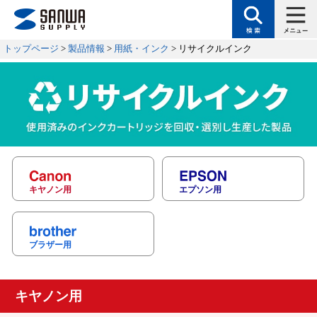
トップページ
>
製品情報
>
用紙・インク
> リサイクルインク
キヤノン用
エプソン用
ブラザー用
キヤノン用