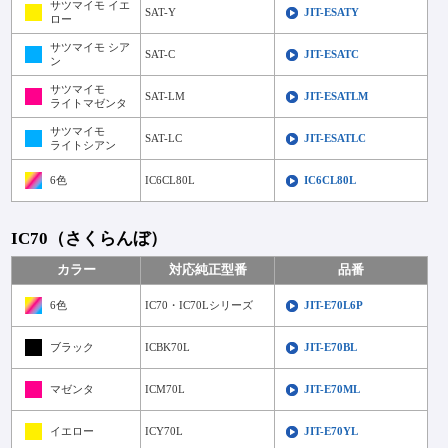
サツマイモ イエ
SAT-Y
JIT-ESATY
ロー
サツマイモ シア
SAT-C
JIT-ESATC
ン
サツマイモ
SAT-LM
JIT-ESATLM
ライトマゼンタ
サツマイモ
SAT-LC
JIT-ESATLC
ライトシアン
6色
IC6CL80L
IC6CL80L
IC70（さくらんぼ）
カラー
対応純正型番
品番
6色
IC70・IC70Lシリーズ
JIT-E70L6P
ブラック
ICBK70L
JIT-E70BL
マゼンタ
ICM70L
JIT-E70ML
イエロー
ICY70L
JIT-E70YL