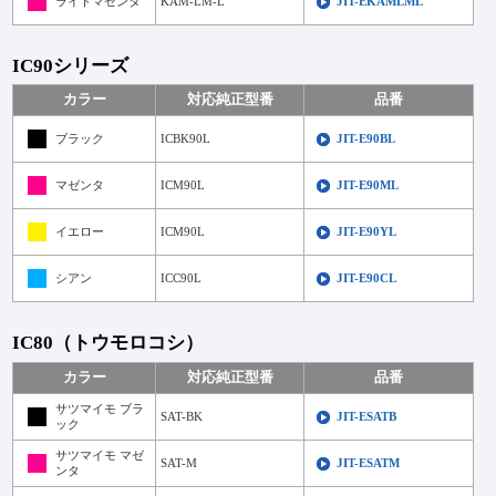
ライトマゼンタ
KAM-LM-L
JIT-EKAMLML
IC90シリーズ
カラー
対応純正型番
品番
ブラック
ICBK90L
JIT-E90BL
マゼンタ
ICM90L
JIT-E90ML
イエロー
ICM90L
JIT-E90YL
シアン
ICC90L
JIT-E90CL
IC80（トウモロコシ）
カラー
対応純正型番
品番
サツマイモ ブラ
SAT-BK
JIT-ESATB
ック
サツマイモ マゼ
SAT-M
JIT-ESATM
ンタ