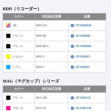
RDH（リコーダー）
カラー
対応純正型番
品番
4色
RDH-4CL
JIT-ERDH4P
ブラック
RDH-BK
JIT-ERDHB
ブラック
RDH-BK-L
JIT-ERDHBL
イエロー
RDH-Y
JIT-ERDHY
シアン
RDH-C
JIT-ERDHC
MAG（マグカップ）シリーズ
カラー
対応純正型番
品番
ブラック
MUG-BK
JIT-EMUGB
マゼンタ
MUG-M
JIT-EMUGM