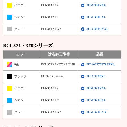
イエロー
BCI-381XLY
JIT-C381YXL
シアン
BCI-381XLC
JIT-C381CXL
グレー
BCI-381XLGY
JIT-C381GYXL
BCI-371・370シリーズ
カラー
対応純正型番
品番
6色
BCI-371XL+370XL/6MP
JIT-AC3703716PXL
ブラック
BC-370XLPGBK
JIT-C370BXL
イエロー
BCI-371XLY
JIT-C371YXL
シアン
BCI-371XLC
JIT-C371CXL
グレー
BCI-371XLGY
JIT-C371GYXL