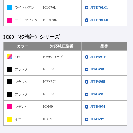
ライトシアン
ICLC70L
JIT-E70LCL
ライトマゼンタ
ICLM70L
JIT-E70LML
IC69（砂時計）シリーズ
カラー
対応純正型番
品番
4色
IC69シリーズ
JIT-E694P
ブラック
ICBK69
JIT-E69B
ブラック
ICBK69L
JIT-E69BL
ブラック
ICBK69L
JIT-E69C
マゼンタ
ICM69
JIT-E69M
イエロー
ICY69
JIT-E69Y