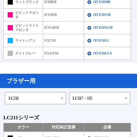
マットブラック
ICMB58
JIT-E58MB
ビビットマゼン
ICVM58
JIT-E58VM
タ
ビビットライト
ICVLM58
JIT-E58VLM
マゼンタ
ライトシアン
ICLC58
JIT-E58LC
ライトグレー
ICLGY58
JIT-E58LGY
ブラザー用
LC211
LC117・115
LC211シリーズ
カラー
対応純正型番
品番