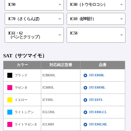
IC90
IC80（トウモロコシ）
IC70（さくらんぼ）
IC69（砂時計）
IC61・62
IC58
（ペンとクリップ）
SAT（サツマイモ）
カラー
対応純正型番
品番
ブラック
ICBK80L
JIT-E80BL
マゼンタ
ICM80L
JIT-E80ML
イエロー
ICY80L
JIT-E0YL
ライトシアン
ICLC80L
JIT-E80LCL
ライトマゼンタ
ICLM80
JIT-E80LML