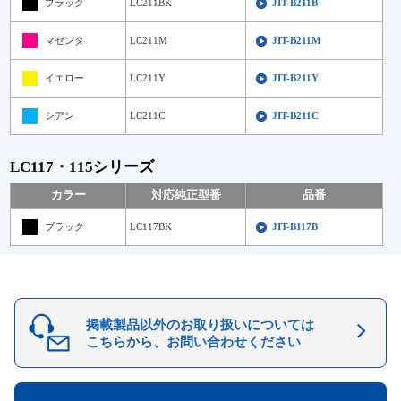
ブラック
LC211BK
JIT-B211B
マゼンタ
LC211M
JIT-B211M
イエロー
LC211Y
JIT-B211Y
シアン
LC211C
JIT-B211C
LC117・115シリーズ
カラー
対応純正型番
品番
ブラック
LC117BK
JIT-B117B
掲載製品以外のお取り扱いについては
こちらから、お問い合わせください