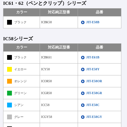
IC61・62（ペンとクリップ）シリーズ
カラー
対応純正型番
品番
ブラック
ICBK58
JIT-E58B
IC58シリーズ
カラー
対応純正型番
品番
ブラック
ICBK61
JIT-E61B
イエロー
ICY58
JIT-E58Y
オレンジ
ICOR58
JIT-E58OR
グリーン
ICGR58
JIT-E58GR
シアン
ICC58
JIT-E58C
グレー
ICGY58
JIT-E58GY