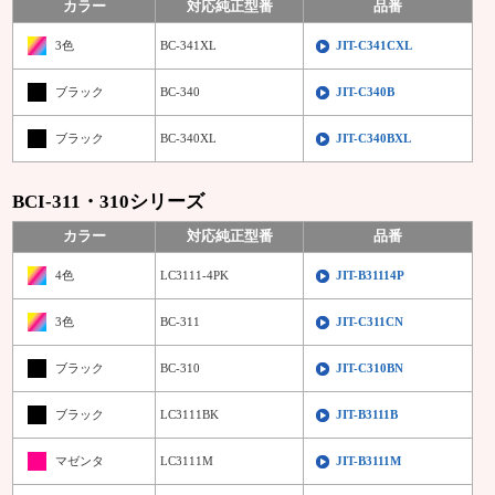
カラー
対応純正型番
品番
3色
BC-341XL
JIT-C341CXL
ブラック
BC-340
JIT-C340B
ブラック
BC-340XL
JIT-C340BXL
BCI-311・310シリーズ
カラー
対応純正型番
品番
4色
LC3111-4PK
JIT-B31114P
3色
BC-311
JIT-C311CN
ブラック
BC-310
JIT-C310BN
ブラック
LC3111BK
JIT-B3111B
マゼンタ
LC3111M
JIT-B3111M