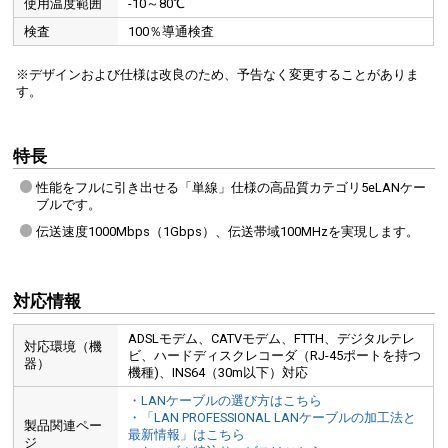
使用温度範囲
-10～80℃
検査
100％導通検査
※デザインおよび仕様は改良のため、予告なく変更することがありま
す。
特長
性能をフルに引き出せる「単線」仕様の高品質カテゴリ5eLANケー
ブルです。
伝送速度1000Mbps（1Gbps）、伝送帯域100MHzを実現します。
対応情報
ADSLモデム、CATVモデム、FTTH、デジタルテレ
対応環境（機
ビ、ハードディスクレコーダ（RJ-45ポートを持つ
器）
機種)、INS64（30m以下）対応
・LANケーブルの選び方はこちら
・「LAN PROFESSIONAL LANケーブルの加工法と
製品関連ペー
最新情報」はこちら
ジ