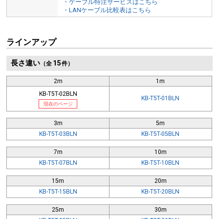
・ケーブル特注サービスはこちら
・LANケーブル比較表はこちら
ラインアップ
長さ違い
15
（全
件）
2m
1m
KB-T5T-02BLN
KB-T5T-01BLN
現在のページ
3m
5m
KB-T5T-03BLN
KB-T5T-05BLN
7m
10m
KB-T5T-07BLN
KB-T5T-10BLN
15m
20m
KB-T5T-15BLN
KB-T5T-20BLN
25m
30m