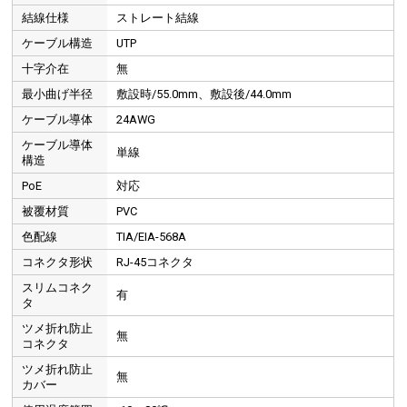
結線仕様
ストレート結線
ケーブル構造
UTP
十字介在
無
最小曲げ半径
敷設時/55.0mm、敷設後/44.0mm
ケーブル導体
24AWG
ケーブル導体
単線
構造
PoE
対応
被覆材質
PVC
色配線
TIA/EIA-568A
コネクタ形状
RJ-45コネクタ
スリムコネク
有
タ
ツメ折れ防止
無
コネクタ
ツメ折れ防止
無
カバー