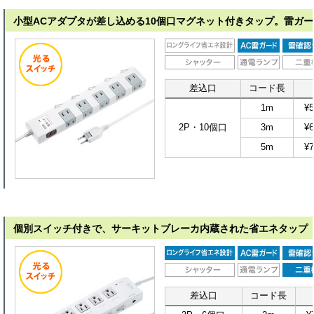
小型ACアダプタが差し込める10個口マグネット付きタップ。雷ガ
差込口
コード長
1m
¥5
2P・10個口
3m
¥6
5m
¥7
個別スイッチ付きで、サーキットブレーカ内蔵された省エネタップ
差込口
コード長