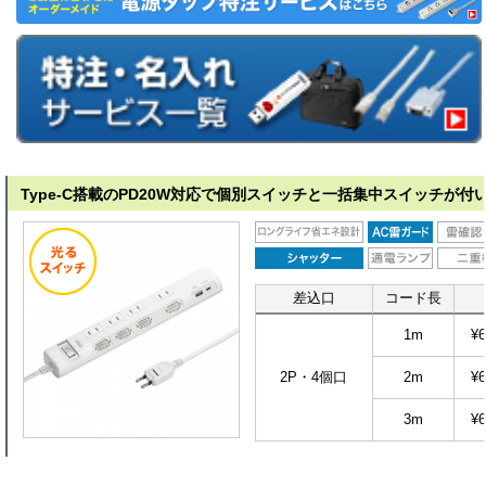
Type-C搭載のPD20W対応で個別スイッチと一括集中スイッチが付
差込口
コード長
1m
¥6
2P・4個口
2m
¥6
3m
¥6