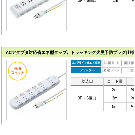
3P・6個口
2m
¥
ACアダプタ対応省エネ型タップ。トラッキング火災予防プラグ仕様。
差込口
コード長
2m
¥5
3P・6個口
3m
¥6
5m
¥7