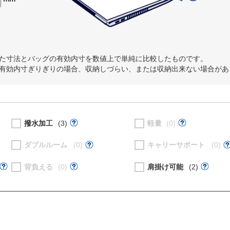
た寸法とバッグの有効内寸を数値上で単純に比較したものです。
有効内寸ぎりぎりの場合、収納しづらい、または収納出来ない場合があ
撥水加工
(3)
軽量
(0)
ダブルルーム
(0)
キャリーサポート
(0)
背負える
(0)
肩掛け可能
(2)