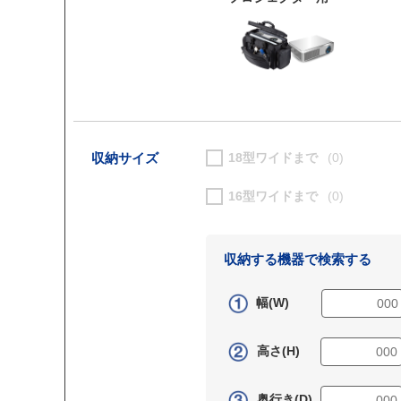
収納サイズ
18型ワイドまで
(0)
16型ワイドまで
(0)
収納する機器で検索する
幅(W)
高さ(H)
奥行き(D)