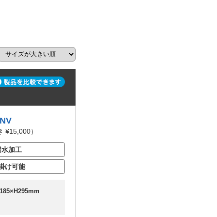
3NV
¥15,000）
撥水加工
掛け可能
185×H295mm