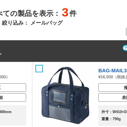
3
べての製品を表示：
件
絞り込み：
メールバッグ
グ
BAG-MAIL
000）
¥16,500
（税抜き 
工
能
肩
300mm
外寸：W410×D
重量：790g