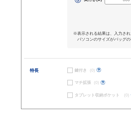
※表示される結果は、入力され
パソコンのサイズがバッグの
特長
鍵付き
(0)
マチ拡張
(0)
タブレット収納ポケット
(0)