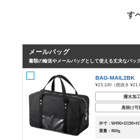
す
メールバッグ
書類の輸送やメールバッグとして使える丈夫なバッ
BAG-MAIL2BK
¥23,100
（税抜き ¥21,
撥水加
肩掛け可
外寸：W490×D190×H
重量：860g