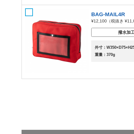
BAG-MAIL4R
¥12,100
（税抜き ¥11,
撥水加
外寸：W350×D75×H2
重量：370g