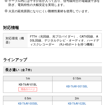
ケーブル内には十字介在が入っており、信号線同士の電磁波干渉を
防ぎ、電気特性の大幅安定を実現します。
火災の延焼原因になりにくい難燃性素材を使用しています。
対応情報
FTTH（光回線、光プロバイダー）、CATV回線、A
対応環境（機
DSL回線、デジタルテレビ・オーディオ、ハードデ
器）
ィスクレコーダー （RJ-45ポートを持つ機種）
ラインアップ
長さ違い
7
（全
件）
1m
0.15m
KB-T6AY-01BL
KB-T6AY-0015BL
現在のページ
0.5m
2m
KB-T6AY-005BL
KB-T6AY-02BL