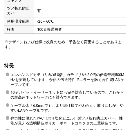
コネクタ
ツメ折れ防止
有
カバー
使用温度範囲
-20～60℃
検査
100％導通検査
※デザインおよび仕様は改良のため、予告なく変更することがありま
す。
特長
エンハンスドカテゴリ5の5.0倍、カテゴリ6の2.0倍の伝送帯域500M
Hzを実現しています。余裕の伝送特性でエラーを防ぐ高性能LANケ
ーブルです。
10ギガビットイーサーネットにも完全対応しているので、これから
の超高速ネットワークにも対応できます。
ケーブル太さ6.0mmでも、より線仕様でやわらか。取り回しがしや
すいLANケーブルです。
弾力性に優れたPVC（ポリ塩化ビニル）製ツメ折れ防止カバー、性
能が見える透明構造ポリカーボネートコネクタの二重構造です。