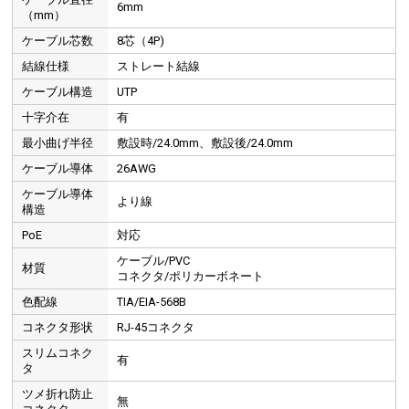
6mm
（mm）
ケーブル芯数
8芯（4P)
結線仕様
ストレート結線
ケーブル構造
UTP
十字介在
有
最小曲げ半径
敷設時/24.0mm、敷設後/24.0mm
ケーブル導体
26AWG
ケーブル導体
より線
構造
PoE
対応
ケーブル/PVC
材質
コネクタ/ポリカーボネート
色配線
TIA/EIA-568B
コネクタ形状
RJ-45コネクタ
スリムコネク
有
タ
ツメ折れ防止
無