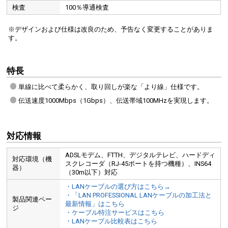
検査
100％導通検査
※デザインおよび仕様は改良のため、予告なく変更することがありま
す。
特長
単線に比べて柔らかく、取り回しが楽な「より線」仕様です。
伝送速度1000Mbps（1Gbps）、伝送帯域100MHzを実現します。
対応情報
ADSLモデム、FTTH、デジタルテレビ、ハードディ
対応環境（機
スクレコーダ（RJ-45ポートを持つ機種）、INS64
器）
（30m以下）対応
・LANケーブルの選び方はこちら→
・「LAN PROFESSIONAL LANケーブルの加工法と
製品関連ペー
最新情報」はこちら
ジ
・ケーブル特注サービスはこちら
・LANケーブル比較表はこちら