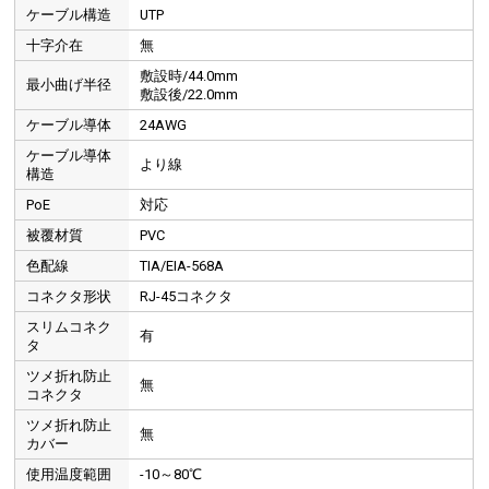
ケーブル構造
UTP
十字介在
無
敷設時/44.0mm
最小曲げ半径
敷設後/22.0mm
ケーブル導体
24AWG
ケーブル導体
より線
構造
PoE
対応
被覆材質
PVC
色配線
TIA/EIA-568A
コネクタ形状
RJ-45コネクタ
スリムコネク
有
タ
ツメ折れ防止
無
コネクタ
ツメ折れ防止
無
カバー
使用温度範囲
-10～80℃