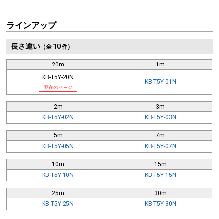
ラインアップ
長さ違い
10
（全
件）
20m
1m
KB-T5Y-20N
KB-T5Y-01N
現在のページ
2m
3m
KB-T5Y-02N
KB-T5Y-03N
5m
7m
KB-T5Y-05N
KB-T5Y-07N
10m
15m
KB-T5Y-10N
KB-T5Y-15N
25m
30m
KB-T5Y-25N
KB-T5Y-30N