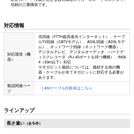
信頼の三重構造です。
対応情報
光回線（FTTH超高速光インターネット）、ケーブ
ルTV回線（CATVモデム）、ADSL回線（ADSLモデ
ム）、ネットワーク回線（ネットワーク機器）、
デジタルテレビ、デジタルオーディオ、ハードデ
対応環境（機
ィスクレコーダ（RJ-45ポートを持つ機種）、INS6
器）
4（30m以下）対応
※ギガビット接続については、接続する他の機
器・ケーブルが全てギガビットに対応する必要が
あります。
製品関連ペー
・LANケーブル比較表はこちら
ジ
ラインアップ
長さ違い
6
（全
件）