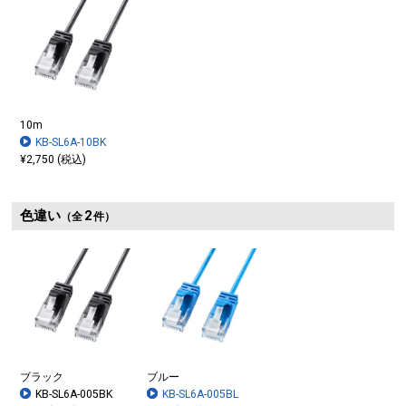
10m
KB-SL6A-10BK
¥2,750 (税込)
色違い
2
（全
件）
ブラック
ブルー
KB-SL6A-005BK
KB-SL6A-005BL