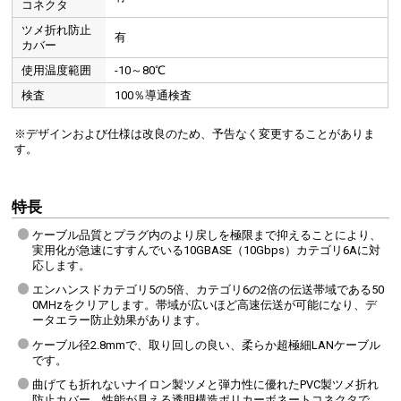
コネクタ
ツメ折れ防止
有
カバー
使用温度範囲
-10～80℃
検査
100％導通検査
※デザインおよび仕様は改良のため、予告なく変更することがありま
す。
特長
ケーブル品質とプラグ内のより戻しを極限まで抑えることにより、
実用化が急速にすすんでいる10GBASE（10Gbps）カテゴリ6Aに対
応します。
エンハンスドカテゴリ5の5倍、カテゴリ6の2倍の伝送帯域である50
0MHzをクリアします。帯域が広いほど高速伝送が可能になり、デ
ータエラー防止効果があります。
ケーブル径2.8mmで、取り回しの良い、柔らか超極細LANケーブル
です。
曲げても折れないナイロン製ツメと弾力性に優れたPVC製ツメ折れ
防止カバー、性能が見える透明構造ポリカーボネートコネクタで、