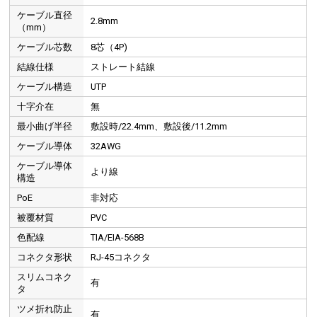
ケーブル直径
2.8mm
（mm）
ケーブル芯数
8芯（4P)
結線仕様
ストレート結線
ケーブル構造
UTP
十字介在
無
最小曲げ半径
敷設時/22.4mm、敷設後/11.2mm
ケーブル導体
32AWG
ケーブル導体
より線
構造
PoE
非対応
被覆材質
PVC
色配線
TIA/EIA-568B
コネクタ形状
RJ-45コネクタ
スリムコネク
有
タ
ツメ折れ防止
有