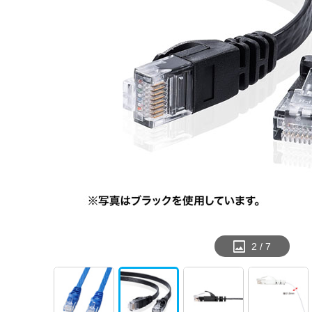
2
/
7