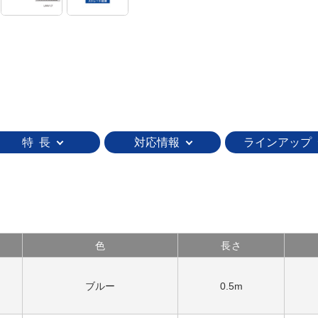
特 長
対応情報
ラインアップ
色
長さ
ブルー
0.5m