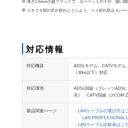
薄さ1.5mmの超フラットで、カーペットの下や、細い
コネクタ部の爪が折れにくいよう、ツメ折れ防止カバー
対応情報
対応機器
ADSLモデム、CATVモデ
（30m以下）対応
対応環境
ADSL回線（フレッツADSL、
光）、CATV回線（J:COM 
製品関連ページ
・LANケーブルの選び方は
・「LAN PROFESSIO
・LANケーブル比較表はこ