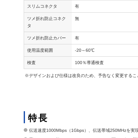
スリムコネクタ
有
ツメ折れ防止コネク
無
タ
ツメ折れ防止カバー
有
使用温度範囲
-20～60℃
検査
100％導通検査
※デザインおよび仕様は改良のため、予告なく変更するこ
特長
伝送速度1000Mbps（1Gbps）、伝送帯域250MH