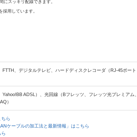
隙間にスッキリ配線できます。
を採用しています。
ム、FTTH、デジタルテレビ、ハードディスクレコーダ（RJ-45ポート
Yahoo!BB ADSL）、光回線（Bフレッツ、フレッツ光プレミアム、eo
ZAQ）
こちら
NAL LANケーブルの加工法と最新情報」はこちら
ちら