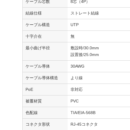
ケーブル芯数
8芯（4P）
結線仕様
ストレート結線
ケーブル構造
UTP
十字介在
無
最小曲げ半径
敷設時/30.0mm
設置後/25.0mm
ケーブル導体
30AWG
ケーブル導体構造
より線
PoE
非対応
被覆材質
PVC
色配線
TIA/EIA-568B
コネクタ形状
RJ-45コネクタ