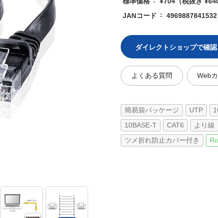
標準価格
¥704
（税抜き ¥64
JANコード
4969887841532
ダイレクトショップで確認
よくある質問
Web
簡易袋パッケージ
UTP
1
10BASE-T
CAT6
より線
ツメ折れ防止カバー付き
Ro