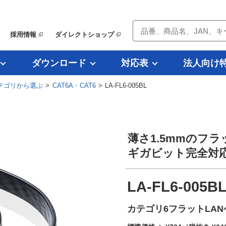
採用情報
ダイレクトショップ
ダウンロード
対応表
法人向け
テゴリから選ぶ
>
CAT6A・CAT6
> LA-FL6-005BL
薄さ1.5mmのフ
ギガビット完全対応
LA-FL6-005B
カテゴリ6フラットLAN