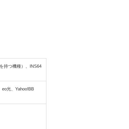
を持つ機種）、INS64
光、Yahoo!BB