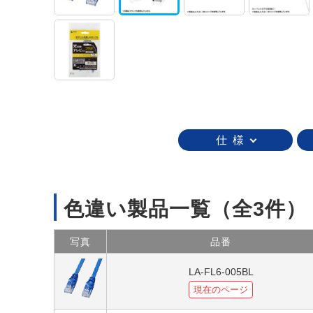
仕 様
色違い製品一覧
（全3件）
写真
品番
LA-FL6-005BL
現在のページ