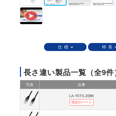
仕 様
特 長
長さ違い製品一覧
（全9件
写真
品番
LA-Y5TS-20BK
現在のページ