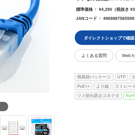
標準価格
¥4,290
（税抜き ¥3
JANコード
4969887565599
ダイレクトショップで確認
よくある質問
Web
簡易袋パッケージ
UTP
1
PoE++
より線
ストレー
ツメ折れ防止コネクタ
RoH