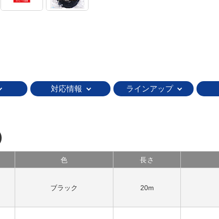
対応情報
ラインアップ
）
色
長さ
ブラック
20m