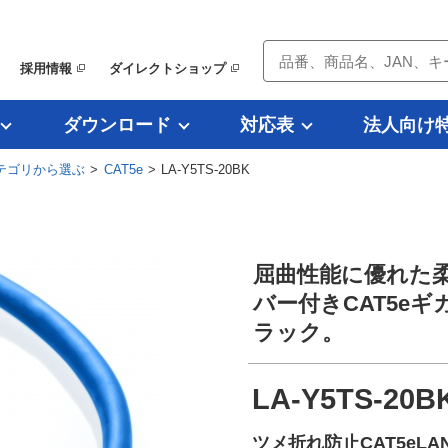
採用情報
ダイレクトショップ
ダウンロード
対応表
法人向け
テゴリから選ぶ
>
CAT5e
> LA-Y5TS-20BK
屈曲性能に優れた
バー付きCAT5eギ
ラック。
LA-Y5TS-20B
ツメ折れ防止CAT5eL