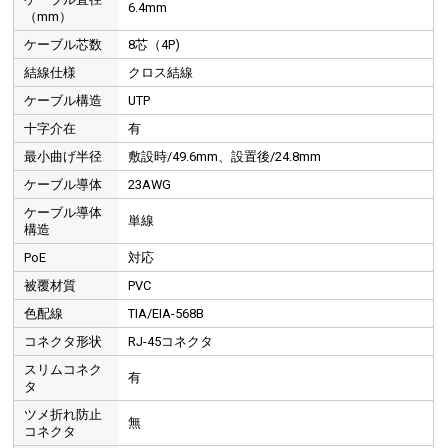
6.4mm
（mm）
ケーブル芯数
8芯（4P)
結線仕様
クロス結線
ケーブル構造
UTP
十字介在
有
最小曲げ半径
敷設時/49.6mm、設置後/24.8mm
ケーブル導体
23AWG
ケーブル導体
単線
構造
PoE
対応
被覆材質
PVC
色配線
TIA/EIA-568B
コネクタ形状
RJ-45コネクタ
スリムコネク
有
タ
ツメ折れ防止
無
コネクタ