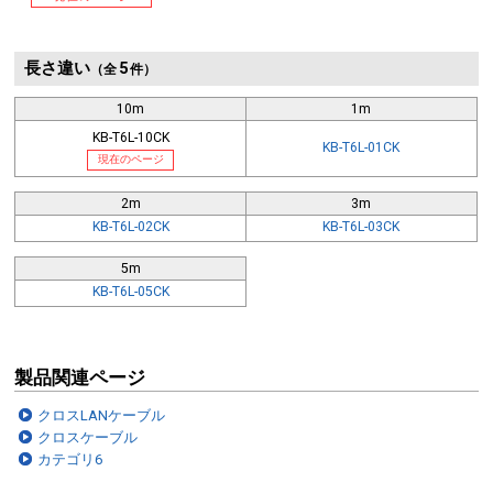
長さ違い
5
（全
件）
10m
1m
KB-T6L-10CK
KB-T6L-01CK
現在のページ
2m
3m
KB-T6L-02CK
KB-T6L-03CK
5m
KB-T6L-05CK
製品関連ページ
クロスLANケーブル
クロスケーブル
カテゴリ6