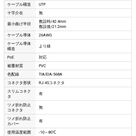
ケーブル構造
UTP
十字介在
無
敷設時/42.4mm
最小曲げ半径
敷設後/21.2mm
ケーブル導体
26AWG
ケーブル導体
より線
構造
PoE
対応
被覆材質
PVC
色配線
TIA/EIA-568A
コネクタ形状
RJ-45コネクタ
スリムコネク
有
タ
ツメ折れ防止
無
コネクタ
ツメ折れ防止
有
カバー
使用温度範囲
-10～80℃