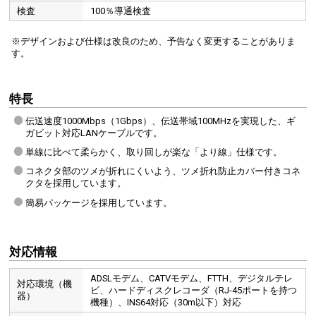
検査
100％導通検査
※デザインおよび仕様は改良のため、予告なく変更することがありま
す。
特長
伝送速度1000Mbps（1Gbps）、伝送帯域100MHzを実現した、ギ
ガビット対応LANケーブルです。
単線に比べて柔らかく、取り回しが楽な「より線」仕様です。
コネクタ部のツメが折れにくいよう、ツメ折れ防止カバー付きコネ
クタを採用しています。
簡易パッケージを採用しています。
対応情報
ADSLモデム、CATVモデム、FTTH、デジタルテレ
対応環境（機
ビ、ハードディスクレコーダ（RJ-45ポートを持つ
器）
機種）、INS64対応（30m以下）対応