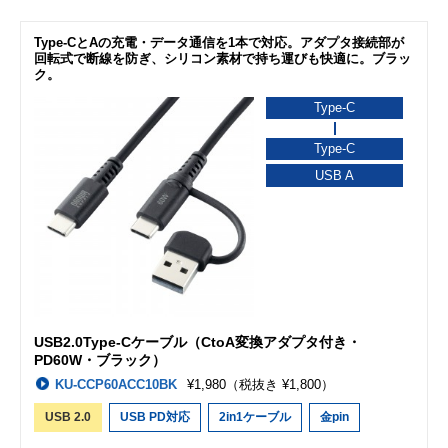
Type-CとAの充電・データ通信を1本で対応。アダプタ接続部が
回転式で断線を防ぎ、シリコン素材で持ち運びも快適に。ブラッ
ク。
Type-C
Type-C
USB A
USB2.0Type-Cケーブル（CtoA変換アダプタ付き・
PD60W・ブラック）
KU-CCP60ACC10BK
¥1,980
（税抜き ¥1,800）
USB 2.0
USB PD対応
2in1ケーブル
金pin