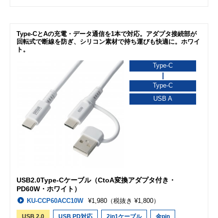
Type-CとAの充電・データ通信を1本で対応。アダプタ接続部が
回転式で断線を防ぎ、シリコン素材で持ち運びも快適に。ホワイ
ト。
Type-C
Type-C
USB A
USB2.0Type-Cケーブル（CtoA変換アダプタ付き・
PD60W・ホワイト）
KU-CCP60ACC10W
¥1,980
（税抜き ¥1,800）
USB 2.0
USB PD対応
2in1ケーブル
金pin