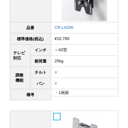
CR-LA206
品番
¥10,780
標準価格(税込)
～42型
インチ
テレビ
対応
20kg
耐荷重
○
チルト
調整
機能
○
パン
・1画面
備考