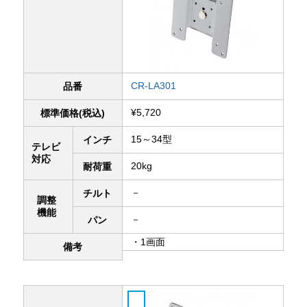
CR-LA301
品番
¥5,720
標準価格(税込)
15～34型
インチ
テレビ
対応
20kg
耐荷重
－
チルト
調整
機能
－
パン
・1画面
備考