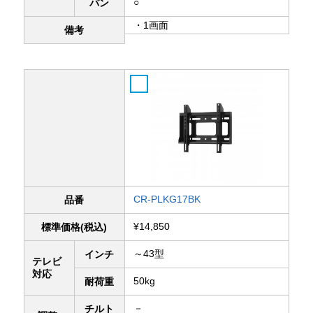
○
パン
・1画面
備考
CR-PLKG17BK
品番
¥14,850
標準価格(税込)
～43型
インチ
テレビ
対応
50kg
耐荷重
－
チルト