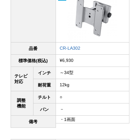
CR-LA302
品番
¥6,930
標準価格(税込)
～34型
インチ
テレビ
対応
12kg
耐荷重
○
チルト
調整
機能
－
パン
・1画面
備考