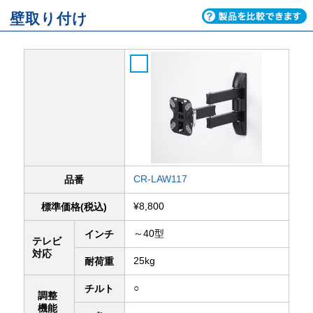
壁取り付け
CR-LAW117
品番
¥8,800
標準価格(税込)
～40型
インチ
テレビ
対応
25kg
耐荷重
○
チルト
調整
機能