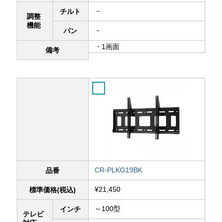
－
チルト
調整
機能
－
パン
・1画面
備考
CR-PLKG19BK
品番
¥21,450
標準価格(税込)
～100型
インチ
テレビ