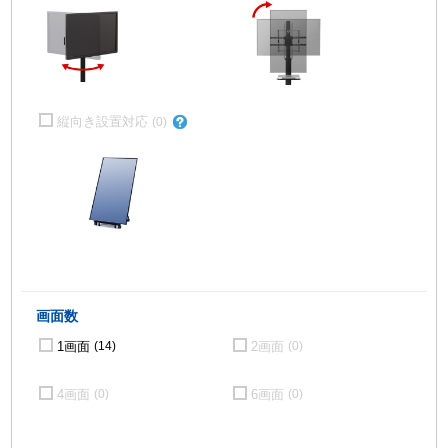
縦向き設置対応
(0)
画面数
1画面
2画面
(14)
(0)
4画面
6画面
(0)
(0)