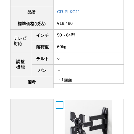
CR-PLKG11
品番
¥18,480
標準価格(税込)
50～84型
インチ
テレビ
対応
60kg
耐荷重
○
チルト
調整
機能
－
パン
・1画面
備考