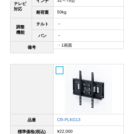
32～75型
インチ
テレビ
対応
50kg
耐荷重
－
チルト
調整
機能
－
パン
・1画面
備考
CR-PLKG13
品番
¥22,000
標準価格(税込)