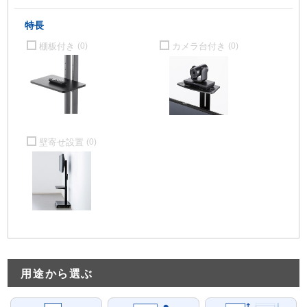
特長
棚板付き
カメラ台付き
(0)
(0)
壁寄せ設置
(0)
用途から選ぶ