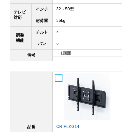
32～50型
インチ
テレビ
対応
35kg
耐荷重
○
チルト
調整
機能
○
パン
・1画面
備考
CR-PLKG14
品番