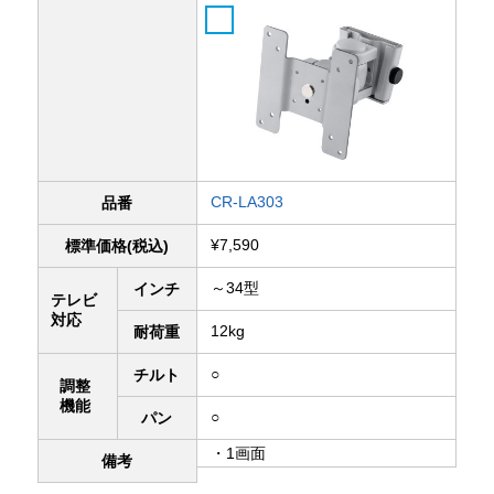
CR-LA303
品番
¥7,590
標準価格(税込)
～34型
インチ
テレビ
対応
12kg
耐荷重
○
チルト
調整
機能
○
パン
・1画面
備考