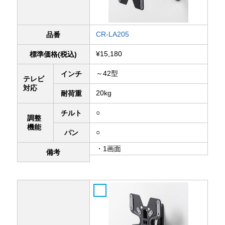
CR-LA205
品番
¥15,180
標準価格(税込)
～42型
インチ
テレビ
対応
20kg
耐荷重
○
チルト
調整
機能
○
パン
・1画面
備考