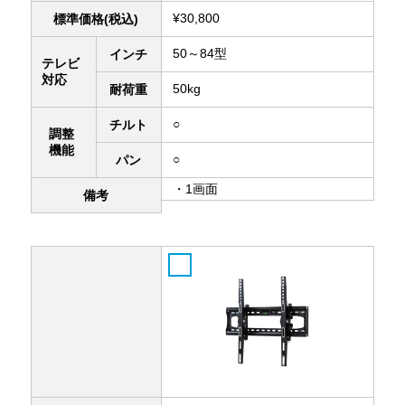
¥30,800
標準価格(税込)
50～84型
インチ
テレビ
対応
50kg
耐荷重
○
チルト
調整
機能
○
パン
・1画面
備考