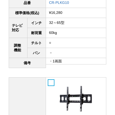
CR-PLKG10
品番
¥16,280
標準価格(税込)
32～65型
インチ
テレビ
対応
60kg
耐荷重
○
チルト
調整
機能
－
パン
・1画面
備考