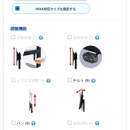
VESA対応サイズを指定する
調整機能
手動昇降
電動昇降
(0)
(0)
上下位置調整
チルト
(0)
(9)
パン
画面回転
(6)
(0)