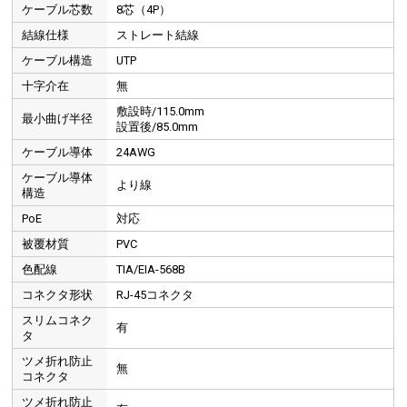
ケーブル芯数
8芯（4P）
結線仕様
ストレート結線
ケーブル構造
UTP
十字介在
無
敷設時/115.0mm
最小曲げ半径
設置後/85.0mm
ケーブル導体
24AWG
ケーブル導体
より線
構造
PoE
対応
被覆材質
PVC
色配線
TIA/EIA-568B
コネクタ形状
RJ-45コネクタ
スリムコネク
有
タ
ツメ折れ防止
無
コネクタ
ツメ折れ防止