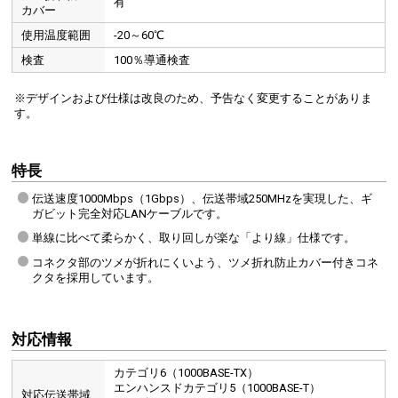
有
カバー
使用温度範囲
-20～60℃
検査
100％導通検査
※デザインおよび仕様は改良のため、予告なく変更することがありま
す。
特長
伝送速度1000Mbps（1Gbps）、伝送帯域250MHzを実現した、ギ
ガビット完全対応LANケーブルです。
単線に比べて柔らかく、取り回しが楽な「より線」仕様です。
コネクタ部のツメが折れにくいよう、ツメ折れ防止カバー付きコネ
クタを採用しています。
対応情報
カテゴリ6（1000BASE-TX）
エンハンスドカテゴリ5（1000BASE-T）
対応伝送帯域