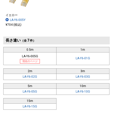
イエロー
LA-Y6-005Y
¥704 (税込)
長さ違い
7
（全
件）
0.5m
1m
LA-Y6-005G
LA-Y6-01G
現在のページ
2m
3m
LA-Y6-02G
LA-Y6-03G
5m
10m
LA-Y6-05G
LA-Y6-10G
15m
LA-Y6-15G