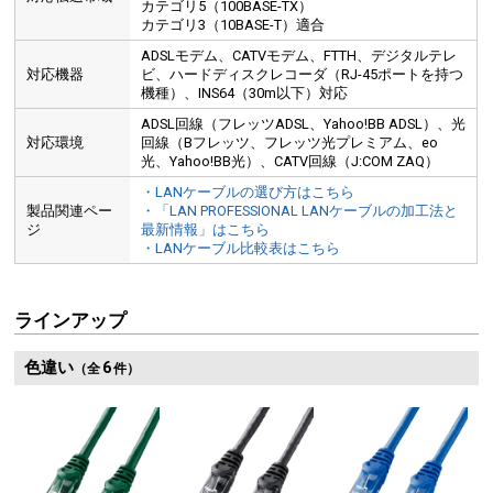
カテゴリ5（100BASE-TX）
カテゴリ3（10BASE-T）適合
ADSLモデム、CATVモデム、FTTH、デジタルテレ
対応機器
ビ、ハードディスクレコーダ（RJ-45ポートを持つ
機種）、INS64（30m以下）対応
ADSL回線（フレッツADSL、Yahoo!BB ADSL）、光
対応環境
回線（Bフレッツ、フレッツ光プレミアム、eo
光、Yahoo!BB光）、CATV回線（J:COM ZAQ）
・LANケーブルの選び方はこちら
製品関連ペー
・「LAN PROFESSIONAL LANケーブルの加工法と
ジ
最新情報」はこちら
・LANケーブル比較表はこちら
ラインアップ
色違い
6
（全
件）