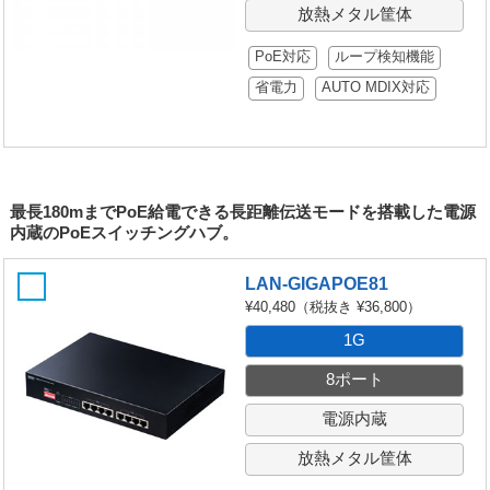
放熱メタル筐体
PoE対応
ループ検知機能
省電力
AUTO MDIX対応
最長180mまでPoE給電できる長距離伝送モードを搭載した電源
内蔵のPoEスイッチングハブ。
LAN-GIGAPOE81
¥40,480
（税抜き ¥36,800）
1G
8ポート
電源内蔵
放熱メタル筐体