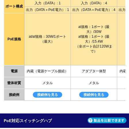
入力（DATA）: 1
入力（DATA）: 4
ポート構成
出力（DATA＋PoE電力）: 1
出力（DATA＋PoE電力）: 4
出力（D
at規格：1ポート (最
大）/30W
at/af規格：30W/1ポート
af規格：1ポート (最
a
PoE規格
（最大）
大）/15.4W
（全ポート合計120Wま
で）
電源
内蔵（電源ケーブル接続）
アダプタ一体型
内蔵
筐体材質
メタル
メタル
接続例
接続例を見る
接続例を見る
PoE対応スイッチングハブ