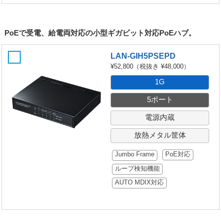
PoEで受電、給電両対応の小型ギガビット対応PoEハブ。
LAN-GIH5PSEPD
¥52,800
（税抜き ¥48,000）
1G
5ポート
電源内蔵
放熱メタル筐体
Jumbo Frame
PoE対応
ループ検知機能
AUTO MDIX対応