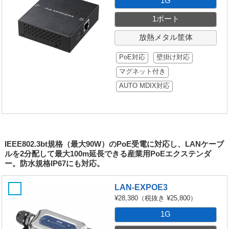
1G
1ポート
放熱メタル筐体
PoE対応
壁掛け対応
マグネット付き
AUTO MDIX対応
IEEE802.3bt規格（最大90W）のPoE受電に対応し、LANケーブ
ルを2分配して最大100m延長できる産業用PoEエクステンダ
ー。防水規格IP67にも対応。
LAN-EXPOE3
¥28,380
（税抜き ¥25,800）
1G