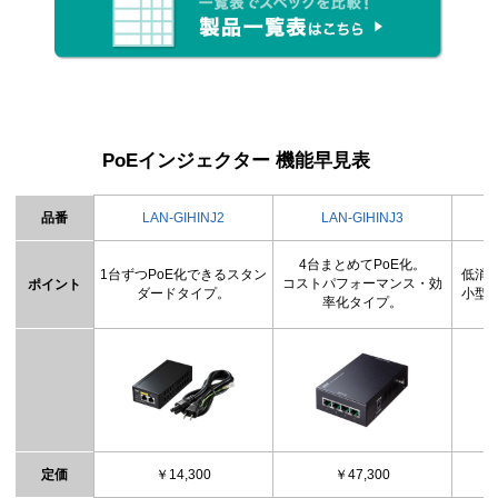
PoEインジェクター 機能早見表
品番
LAN-GIHINJ2
LAN-GIHINJ3
4台まとめてPoE化。
1台ずつPoE化できるスタン
低消
コストパフォーマンス・効
ポイント
ダードタイプ。
小型
率化タイプ。
定価
￥14,300
￥47,300