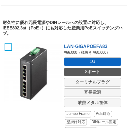
耐久性に優れ冗長電源やDINレールへの設置に対応し、
IEEE802.3at（PoE+）にも対応した産業用PoEスイッチングハ
ブ。
LAN-GIGAPOEFA83
¥66,000
（税抜き ¥60,000）
1G
8ポート
ターミナルプラグ
冗長電源
放熱メタル筐体
Jumbo Frame
PoE対応
壁掛け対応
DINレール固定