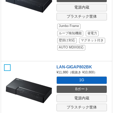
電源内蔵
プラスチック筐体
Jumbo Frame
ループ検知機能
省電力
壁掛け対応
マグネット付き
AUTO MDIX対応
LAN-GIGAP802BK
¥11,880
（税抜き ¥10,800）
1G
8ポート
電源内蔵
プラスチック筐体