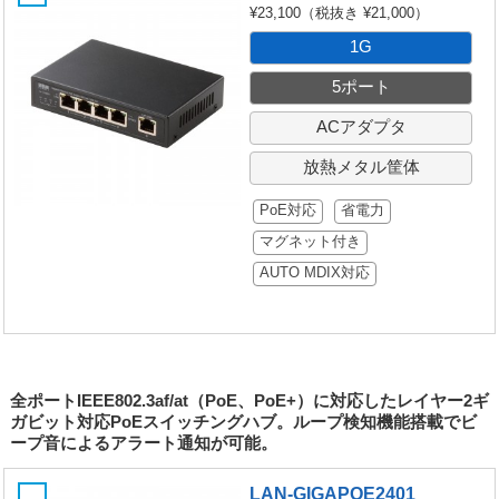
¥23,100
（税抜き ¥21,000）
1G
5ポート
ACアダプタ
放熱メタル筐体
PoE対応
省電力
マグネット付き
AUTO MDIX対応
全ポートIEEE802.3af/at（PoE、PoE+）に対応したレイヤー2ギ
ガビット対応PoEスイッチングハブ。ループ検知機能搭載でビ
ープ音によるアラート通知が可能。
LAN-GIGAPOE2401