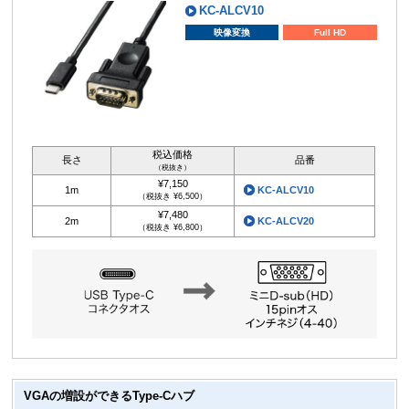
KC-ALCV10
映像変換
Full HD
税込価格
長さ
品番
（税抜き）
¥7,150
1m
KC-ALCV10
（税抜き ¥6,500）
¥7,480
2m
KC-ALCV20
（税抜き ¥6,800）
VGAの増設ができるType-Cハブ