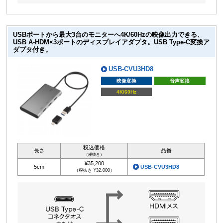
USBポートから最大3台のモニターへ4K/60Hzの映像出力できる、
USB A-HDM×3ポートのディスプレイアダプタ。USB Type-C変換ア
ダプタ付き。
USB-CVU3HD8
映像変換
音声変換
4K/60Hz
税込価格
長さ
品番
（税抜き）
¥35,200
5cm
USB-CVU3HD8
（税抜き ¥32,000）