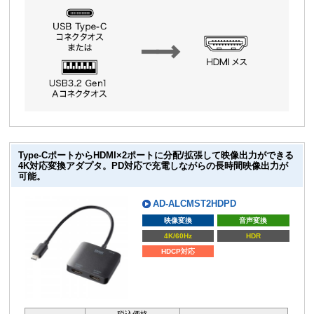
Type-CポートからHDMI×2ポートに分配/拡張して映像出力ができる
4K対応変換アダプタ。PD対応で充電しながらの長時間映像出力が
可能。
AD-ALCMST2HDPD
映像変換
音声変換
4K/60Hz
HDR
HDCP対応
税込価格