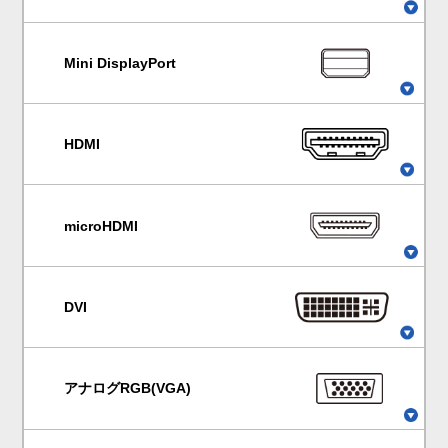
Mini DisplayPort
HDMI
microHDMI
DVI
アナログRGB(VGA)