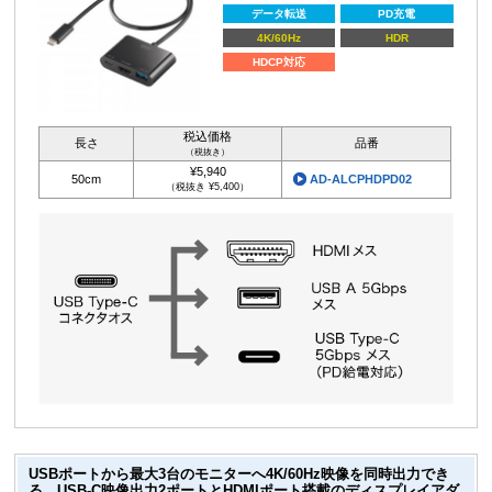
データ転送
PD充電
4K/60Hz
HDR
HDCP対応
税込価格
長さ
品番
（税抜き）
¥5,940
50cm
AD-ALCPHDPD02
（税抜き ¥5,400）
USBポートから最大3台のモニターへ4K/60Hz映像を同時出力でき
る、USB-C映像出力2ポートとHDMIポート搭載のディスプレイアダ