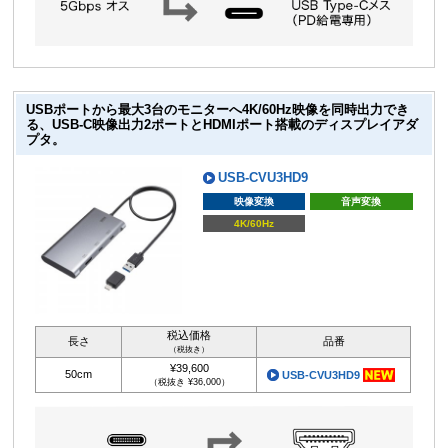
USBポートから最大3台のモニターへ4K/60Hz映像を同時出力でき
る、USB-C映像出力2ポートとHDMIポート搭載のディスプレイアダ
プタ。
USB-CVU3HD9
映像変換
音声変換
4K/60Hz
税込価格
長さ
品番
（税抜き）
¥39,600
50cm
USB-CVU3HD9
（税抜き ¥36,000）