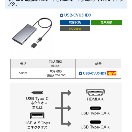
プタ。
USB-CVU3HD9
映像変換
音声変換
4K/60Hz
税込価格
長さ
品番
（税抜き）
¥39,600
50cm
USB-CVU3HD9
（税抜き ¥36,000）