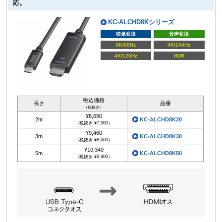
応。
KC-ALCHD8Kシリーズ
映像変換
音声変換
8K/60Hz
4K/144Hz
4K/120Hz
HDR
税込価格
長さ
品番
（税抜き）
¥8,690
2m
KC-ALCHD8K20
（税抜き ¥7,900）
¥9,460
3m
KC-ALCHD8K30
（税抜き ¥8,600）
¥10,340
5m
KC-ALCHD8K50
（税抜き ¥9,400）