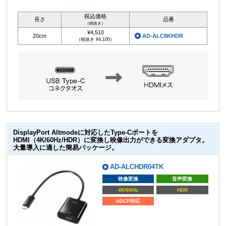
税込価格
長さ
品番
（税抜き）
¥4,510
20cm
AD-ALC8KHDR
（税抜き ¥4,100）
DisplayPort Altmodeに対応したType-Cポートを
HDMI（4K/60Hz/HDR）に変換し映像出力ができる変換アダプタ。
大量導入に適した簡易パッケージ。
AD-ALCHDR04TK
映像変換
音声変換
4K/60Hz
HDR
HDCP対応