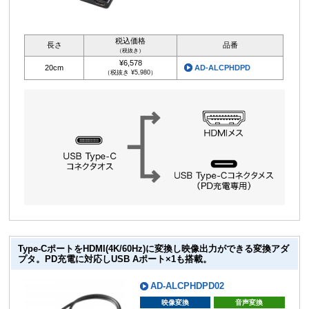
税込価格
長さ
品番
（税抜き）
¥6,578
20cm
AD-ALCPHDPD
（税抜き ¥5,980）
Type-CポートをHDMI(4K/60Hz)に変換し映像出力ができる変換アダ
プタ。PD充電に対応しUSB Aポート×1も搭載。
AD-ALCPHDPD02
映像変換
音声変換