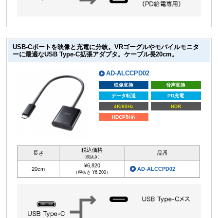
USB-Cポートを映像と充電に分岐。VRゴーグルやモバイルモニタ
ーに最適なUSB Type-C拡張アダプタ。ケーブル長20cm。
AD-ALCCPD02
映像変換
音声変換
データ転送
PD充電
4K/60Hz
HDR
HDCP対応
税込価格
長さ
品番
（税抜き）
¥6,820
20cm
AD-ALCCPD02
（税抜き ¥6,200）