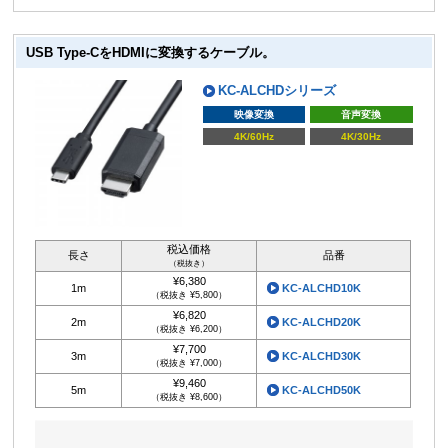
USB Type-CをHDMIに変換するケーブル。
KC-ALCHDシリーズ
映像変換
音声変換
4K/60Hz
4K/30Hz
税込価格
長さ
品番
（税抜き）
¥6,380
1m
KC-ALCHD10K
（税抜き ¥5,800）
¥6,820
2m
KC-ALCHD20K
（税抜き ¥6,200）
¥7,700
3m
KC-ALCHD30K
（税抜き ¥7,000）
¥9,460
5m
KC-ALCHD50K
（税抜き ¥8,600）