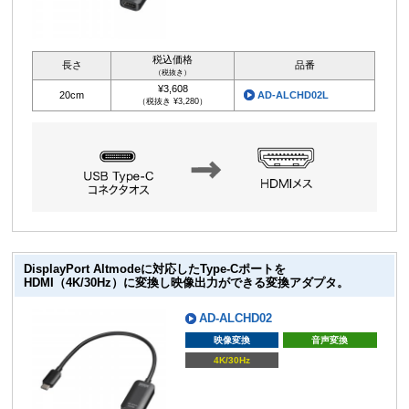
税込価格
長さ
品番
（税抜き）
¥3,608
20cm
AD-ALCHD02L
（税抜き ¥3,280）
DisplayPort Altmodeに対応したType-Cポートを
HDMI（4K/30Hz）に変換し映像出力ができる変換アダプタ。
AD-ALCHD02
映像変換
音声変換
4K/30Hz