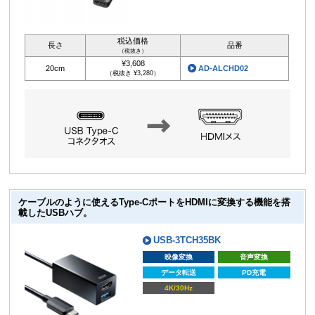
税込価格
長さ
品番
（税抜き）
¥3,608
20cm
AD-ALCHD02
（税抜き ¥3,280）
ケーブルのように使えるType-CポートをHDMIに変換する機能を搭
載したUSBハブ。
USB-3TCH35BK
映像変換
音声変換
データ転送
PD充電
4K/30Hz