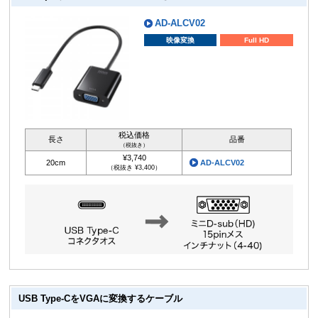
AD-ALCV02
映像変換
Full HD
税込価格
長さ
品番
（税抜き）
¥3,740
20cm
AD-ALCV02
（税抜き ¥3,400）
USB Type-CをVGAに変換するケーブル