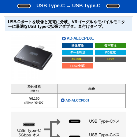
USB Type-C → USB Type-C
USB-Cポートを映像と充電に分岐。VRゴーグルやモバイルモニタ
ーに最適なUSB Type-C拡張アダプタ。直付けタイプ。
AD-ALCCPD01
映像変換
音声変換
データ転送
PD充電
4K/60Hz
HDR
HDCP対応
税込価格
品番
（税抜き）
¥6,160
AD-ALCCPD01
（税抜き ¥5,600）