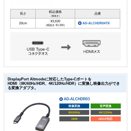
税込価格
長さ
品番
（税抜き）
¥3,630
20cm
AD-ALCHDR04TK
（税抜き ¥3,300）
DisplayPort Altmodeに対応したType-Cポートを
HDMI（8K/60Hz/HDR、4K/120Hz/HDR）に変換し映像出力ができ
る変換アダプタ。
AD-ALCHDR03
映像変換
音声変換
8K/60Hz
4K/120Hz
HDR
HDCP対応