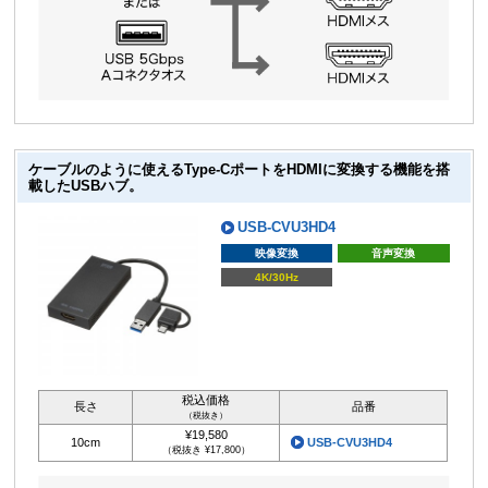
ケーブルのように使えるType-CポートをHDMIに変換する機能を搭
載したUSBハブ。
USB-CVU3HD4
映像変換
音声変換
4K/30Hz
税込価格
長さ
品番
（税抜き）
¥19,580
10cm
USB-CVU3HD4
（税抜き ¥17,800）