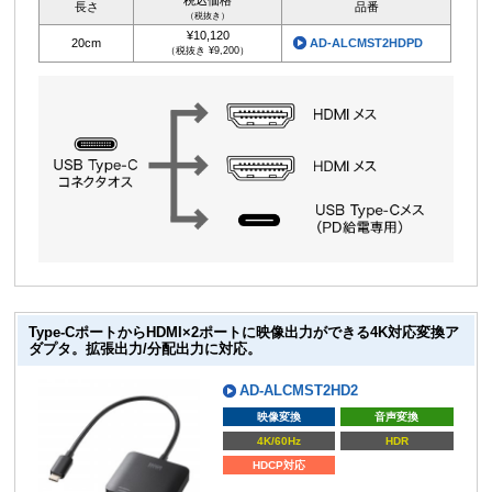
長さ
品番
（税抜き）
¥10,120
20cm
AD-ALCMST2HDPD
（税抜き ¥9,200）
Type-CポートからHDMI×2ポートに映像出力ができる4K対応変換ア
ダプタ。拡張出力/分配出力に対応。
AD-ALCMST2HD2
映像変換
音声変換
4K/60Hz
HDR
HDCP対応