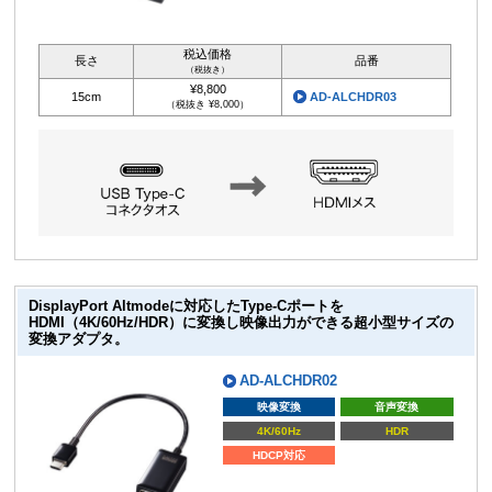
税込価格
長さ
品番
（税抜き）
¥8,800
15cm
AD-ALCHDR03
（税抜き ¥8,000）
DisplayPort Altmodeに対応したType-Cポートを
HDMI（4K/60Hz/HDR）に変換し映像出力ができる超小型サイズの
変換アダプタ。
AD-ALCHDR02
映像変換
音声変換
4K/60Hz
HDR
HDCP対応