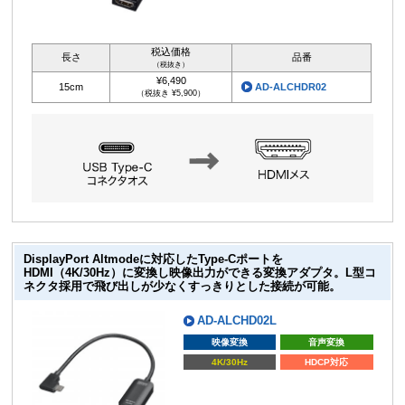
税込価格
長さ
品番
（税抜き）
¥6,490
15cm
AD-ALCHDR02
（税抜き ¥5,900）
DisplayPort Altmodeに対応したType-Cポートを
HDMI（4K/30Hz）に変換し映像出力ができる変換アダプタ。L型コ
ネクタ採用で飛び出しが少なくすっきりとした接続が可能。
AD-ALCHD02L
映像変換
音声変換
4K/30Hz
HDCP対応