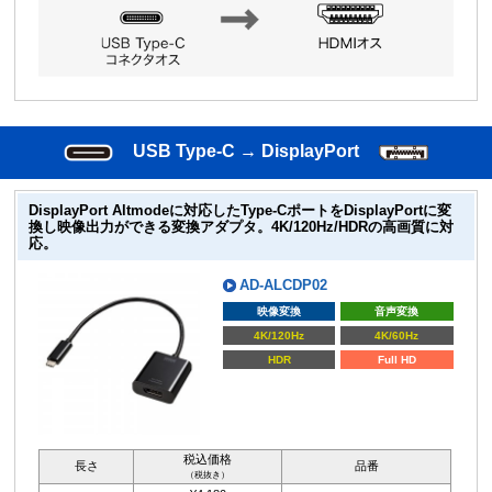
USB Type-C → DisplayPort
DisplayPort Altmodeに対応したType-CポートをDisplayPortに変
換し映像出力ができる変換アダプタ。4K/120Hz/HDRの高画質に対
応。
AD-ALCDP02
映像変換
音声変換
4K/120Hz
4K/60Hz
HDR
Full HD
税込価格
長さ
品番
（税抜き）