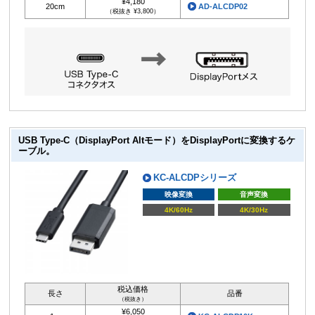
¥4,180
20cm
AD-ALCDP02
（税抜き ¥3,800）
USB Type-C（DisplayPort Altモード）をDisplayPortに変換するケ
ーブル。
KC-ALCDPシリーズ
映像変換
音声変換
4K/60Hz
4K/30Hz
税込価格
長さ
品番
（税抜き）
¥6,050