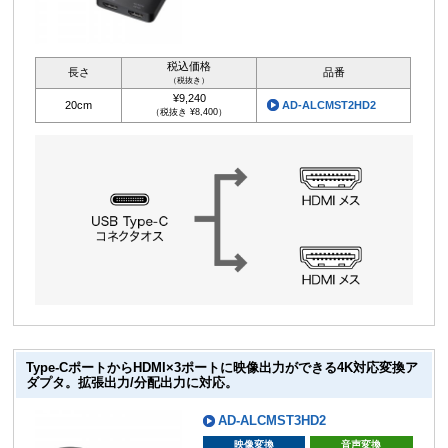
税込価格
長さ
品番
（税抜き）
¥9,240
20cm
AD-ALCMST2HD2
（税抜き ¥8,400）
Type-CポートからHDMI×3ポートに映像出力ができる4K対応変換ア
ダプタ。拡張出力/分配出力に対応。
AD-ALCMST3HD2
映像変換
音声変換