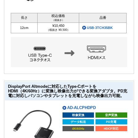
税込価格
長さ
品番
（税抜き）
¥10,450
12cm
USB-3TCH35BK
（税抜き ¥9,500）
DisplayPort Altmodeに対応したType-Cポートを
HDMI（4K/60Hz）に変換し映像出力ができる変換アダプタ。PD充
電に対応しパソコンやタブレットを充電しながら映像出力可能。
AD-ALCPHDPD
映像変換
音声変換
データ転送
PD充電
4K/60Hz
HDCP対応