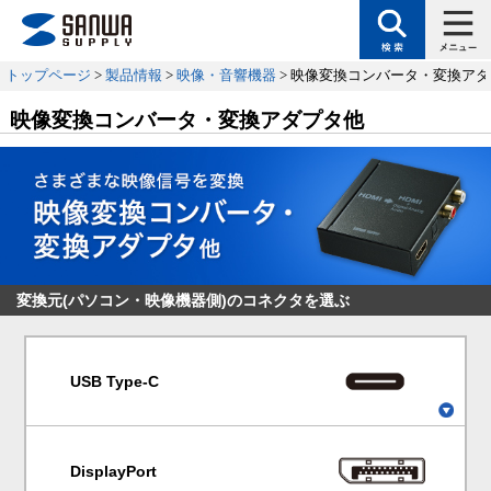
トップページ
>
製品情報
>
映像・音響機器
> 映像変換コンバータ・変換ア
映像変換コンバータ・変換アダプタ他
変換元(パソコン・映像機器側)のコネクタを選ぶ
USB Type-C
DisplayPort