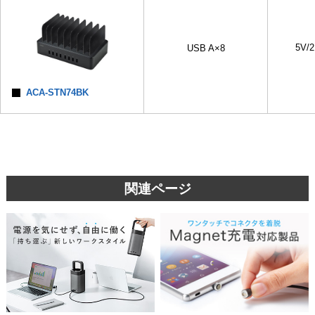
5V/2
USB A×8
ACA-STN74BK
関連ページ