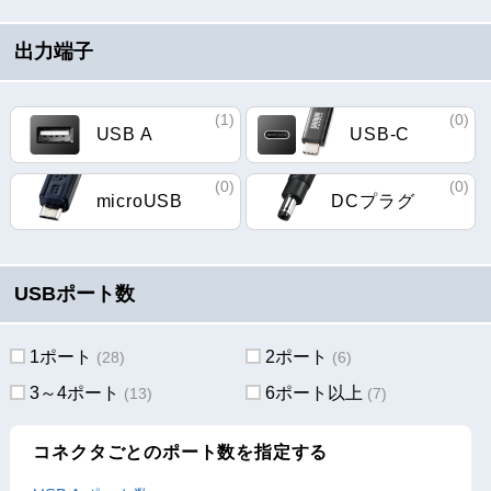
出力端子
(1)
(0)
USB A
USB-C
(0)
(0)
microUSB
DCプラグ
USBポート数
1ポート
2ポート
(28)
(6)
3～4ポート
6ポート以上
(13)
(7)
コネクタごとのポート数を指定する