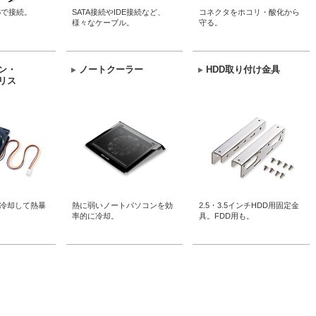
Bで接続。
SATA接続やIDE接続など、
コネクタをホコリ・酸化から
様々なケーブル。
守る。
ン・
ノートクーラー
HDD取り付け金具
リス
冷却して熱暴
熱に弱いノートパソコンを効
2.5・3.5インチHDD用固定金
率的に冷却。
具。FDD用も。