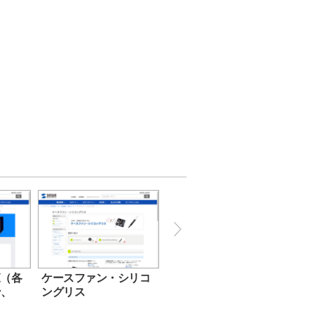
覧（各
ケースファン・シリコ
ン、
ングリス