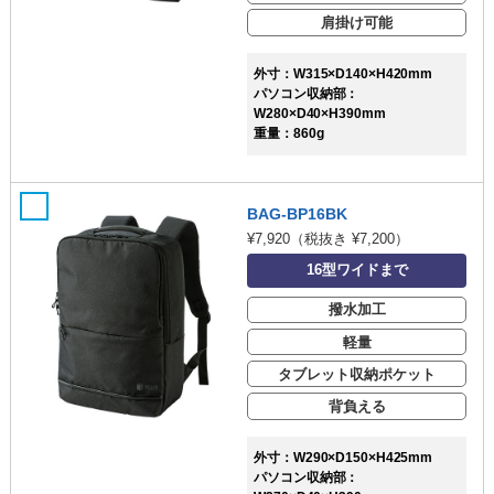
肩掛け可能
外寸：W315×D140×H420mm
パソコン収納部：
W280×D40×H390mm
重量：860g
BAG-BP16BK
¥7,920
（税抜き ¥7,200）
16型ワイドまで
撥水加工
軽量
タブレット収納ポケット
背負える
外寸：W290×D150×H425mm
パソコン収納部：