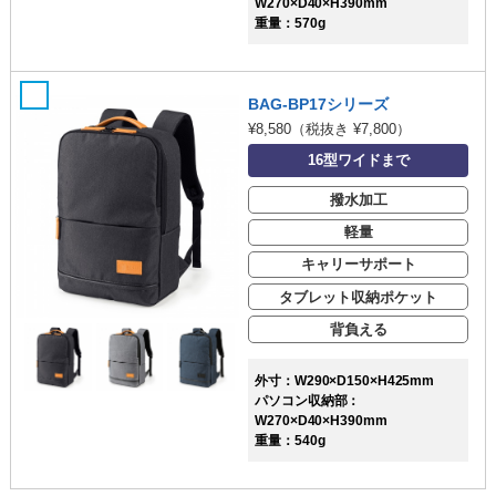
W270×D40×H390mm
重量：570g
BAG-BP17シリーズ
¥8,580
（税抜き ¥7,800）
16型ワイドまで
撥水加工
軽量
キャリーサポート
タブレット収納ポケット
背負える
外寸：W290×D150×H425mm
パソコン収納部：
W270×D40×H390mm
重量：540g