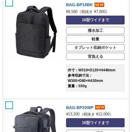
BAG-BP18BK
¥8,580
（税抜き ¥7,800）
16型ワイドまで
撥水加工
軽量
タブレット収納ポケット
背負える
外寸：W310×D120×H440mm
参考収納寸法：
W300×D80×H430mm
重量：550g
BAG-BP20WP
¥13,200
（税抜き ¥12,000）
16型ワイドまで