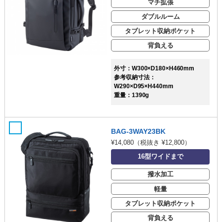
マチ拡張
ダブルルーム
タブレット収納ポケット
背負える
外寸：W300×D180×H460mm
参考収納寸法：
W290×D95×H440mm
重量：1390g
BAG-3WAY23BK
¥14,080
（税抜き ¥12,800）
16型ワイドまで
撥水加工
軽量
タブレット収納ポケット
背負える