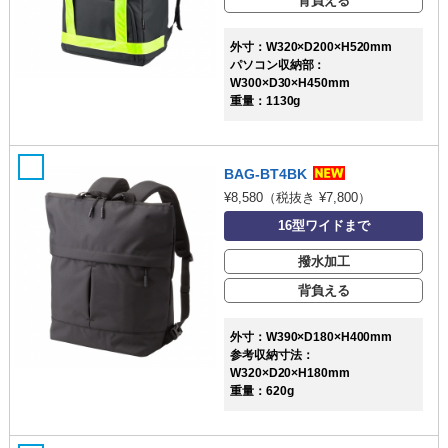
背負える
外寸：W320×D200×H520mm
パソコン収納部：
W300×D30×H450mm
重量：1130g
BAG-BT4BK
¥8,580
（税抜き ¥7,800）
16型ワイドまで
撥水加工
背負える
外寸：W390×D180×H400mm
参考収納寸法：
W320×D20×H180mm
重量：620g