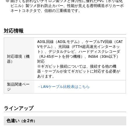
曲げても折れないナイロン製ツメと弾力性に優れたPVC（ポリ塩化
ビニル）製ツメ折れ防止カバー、性能が見える透明構造ポリカーボ
ネートコネクタで、信頼の三重構造です。
対応情報
ADSL回線（ADSLモデム）、ケーブルTV回線（CAT
Vモデム）、光回線（FTTH超高速光インターネッ
ト）、デジタルテレビ、ハードディスクレコーダ
対応環境（機
（RJ-45ポートを持つ機種）、INS64（30m以下）
器）
対応
※ギガビット接続については、接続する他の機
器・ケーブルが全てギガビットに対応する必要が
あります。
製品関連ペー
・LANケーブル比較表はこちら
ジ
ラインアップ
色違い
2
（全
件）