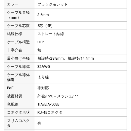
カラー
ブラック＆レッド
ケーブル直径
3.6mm
（mm）
ケーブル芯数
8芯（4P)
結線仕様
ストレート結線
ケーブル構造
UTP
十字介在
無
最小曲げ半径
敷設時/28.8mm、敷設後/14.4mm
ケーブル導体
32AWG
ケーブル導体
より線
構造
PoE
非対応
被覆材質
外被/PVC＋メッシュ/PP
色配線
TIA/EIA-568B
コネクタ形状
RJ-45コネクタ
スリムコネク
有
タ