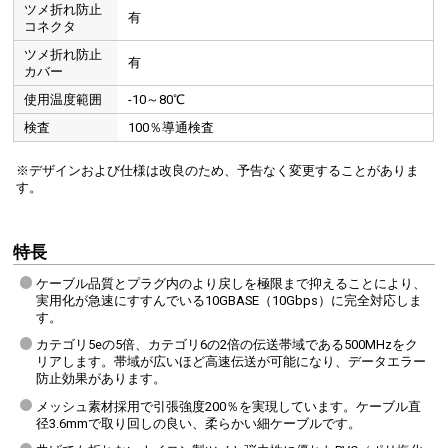
ツメ折れ防止
有
コネクタ
ツメ折れ防止
有
カバー
使用温度範囲
-10～80℃
検査
100％導通検査
※デザインおよび仕様は改良のため、予告なく変更することがありま
す。
特長
ケーブル品質とプラグ内のより戻しを極限まで抑えることにより、
実用化が急速にすすんでいる10GBASE（10Gbps）に完全対応しま
す。
カテゴリ5eの5倍、カテゴリ6の2倍の伝送帯域である500MHzをク
リアします。帯域が広いほど高速伝送が可能になり、データエラー
防止効果があります。
メッシュ素材採用で引張強度200％を実現しています。ケーブル直
径3.6mmで取り回しの良い、柔らかい細ケーブルです。