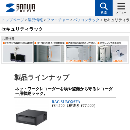
トップページ
>
製品情報
>
ファニチャー
>
パソコンラック
> セキュリティ
セキュリティラック
製品ラインナップ
ネットワークレコーダーを埃や盗難から守るレコーダ
ー用収納ラック。
RAC-SLBOX6FA
¥84,700
（税抜き ¥77,000）