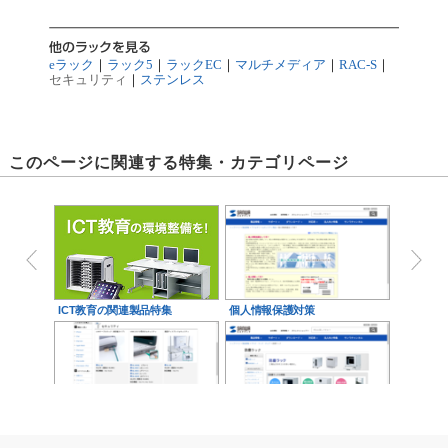
eラック
｜
ラック5
｜
ラックEC
｜
マルチメディア
｜
RAC-S
｜
セキュリティ
｜
ステンレス
このページに関連する特集・カテゴリページ
ICT教育の関連製品特集
個人情報保護対策
iPad・iPhone・iPod対応セキ
防塵ラック
ュリティ製…