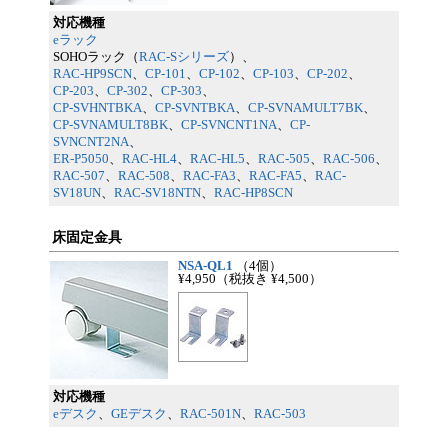
対応機種
eラック
SOHOラック（
RAC-Sシリーズ
）、
RAC-HP9SCN
、
CP-101
、
CP-102
、
CP-103
、
CP-202
、
CP-203
、
CP-302
、
CP-303
、
CP-SVHNTBKA
、
CP-SVNTBKA
、
CP-SVNAMULT7BK
、
CP-SVNAMULT8BK
、
CP-SVNCNT1NA
、
CP-
SVNCNT2NA
、
ER-P5050
、
RAC-HL4
、
RAC-HL5
、
RAC-505
、
RAC-506
、
RAC-507
、
RAC-508
、
RAC-FA3
、
RAC-FA5
、
RAC-
SV18UN
、
RAC-SV18NTN
、
RAC-HP8SCN
床固定金具
NSA-QL1
（4個）
¥4,950
（税抜き ¥4,500）
対応機種
eデスク
、
GEデスク
、
RAC-501N
、
RAC-503