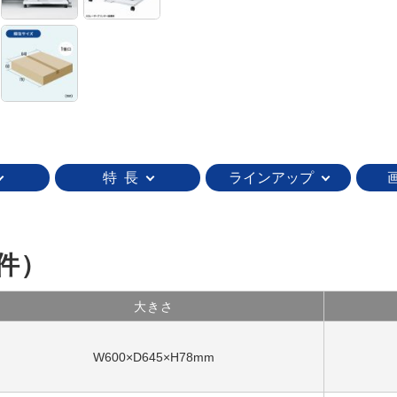
特 長
ラインアップ
件）
大きさ
W600×D645×H78mm