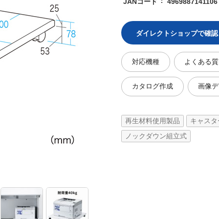
JANコード
4969887141106
ダイレクトショップで確認
対応機種
よくある質
カタログ作成
画像デ
再生材料使用製品
キャスタ
ノックダウン組立式