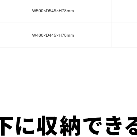
W500×D545×H78mm
W480×D445×H78mm