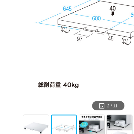
2
/
11