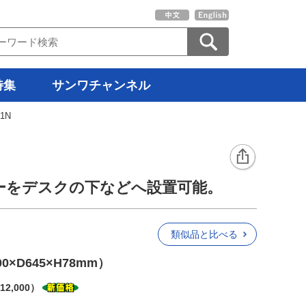
特集
サンワチャンネル
01N
ーをデスクの下などへ設置可能。
類似品と比べる
×D645×H78mm）
2,000）