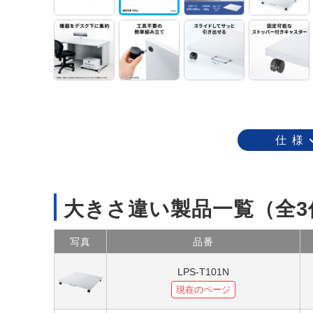
仕 様
大きさ違い製品一覧
（全3
写真
品番
LPS-T101N
現在のページ