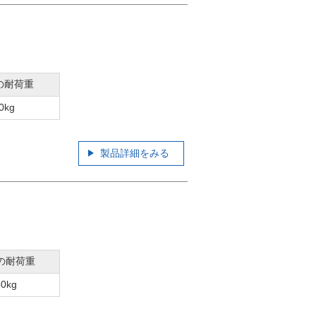
の耐荷重
0kg
製品詳細をみる
の耐荷重
50kg