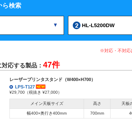
から検索
HL-L5200DW
※対応・不対応
47件
製）に対応する製品：
レーザープリンタスタンド（W400×H700）
LPS-T127
¥29,700（税抜き ¥27,000）
メイン天板サイズ
高さ
天板
幅400×奥行き400mm
700mm
4