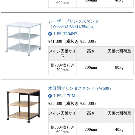
350mm
40kg
600mm
レーザープリンタスタンド
（W700×D700×H700mm）
LPS-T104N2
¥41,800（税抜き ¥38,000）
メイン天板サイ
高さ
天板の耐荷重
ズ
幅700×奥行き
700mm
80kg
700mm
木目調プリンタスタンド（W600）
LPS-117LM
¥25,300（税抜き ¥23,000）
メイン天板サイ
高さ
天板の耐荷重
ズ
幅600×奥行き
700mm
40kg
600mm