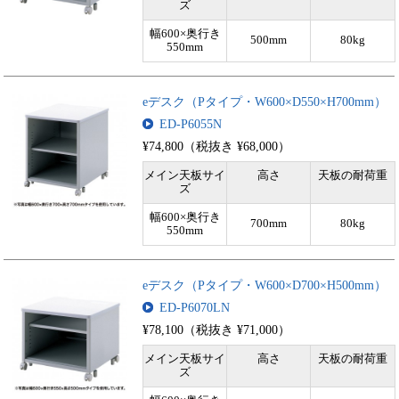
ズ
幅600×奥行き
500mm
80kg
550mm
eデスク（Pタイプ・W600×D550×H700mm）
ED-P6055N
¥74,800（税抜き ¥68,000）
メイン天板サイ
高さ
天板の耐荷重
ズ
幅600×奥行き
700mm
80kg
550mm
eデスク（Pタイプ・W600×D700×H500mm）
ED-P6070LN
¥78,100（税抜き ¥71,000）
メイン天板サイ
高さ
天板の耐荷重
ズ