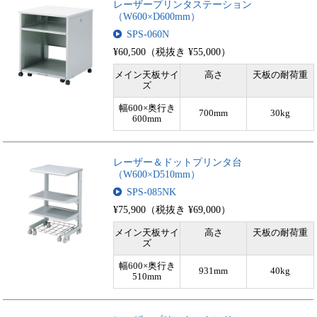
レーザープリンタステーション
（W600×D600mm）
SPS-060N
¥60,500（税抜き ¥55,000）
メイン天板サイ
高さ
天板の耐荷重
ズ
幅600×奥行き
700mm
30kg
600mm
レーザー＆ドットプリンタ台
（W600×D510mm）
SPS-085NK
¥75,900（税抜き ¥69,000）
メイン天板サイ
高さ
天板の耐荷重
ズ
幅600×奥行き
931mm
40kg
510mm