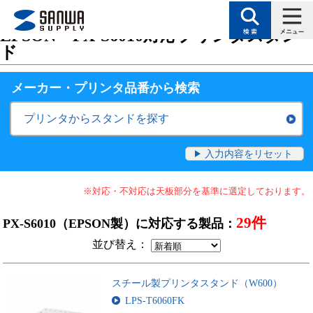
トップページ
>
サポート
>
対応表（検索絞り込みで目的に合った製品を探す
EPSON・PX-S6010対応プリンタスタン
ド
メーカー・プリンタ品番
から検索
プリンタからスタンドを探す
入力内容をリセット
※対応・不対応は天板部分を基準に選定しております。
29件
PX-S6010（EPSON製）に対応する製品：
並び替え：
スチール製プリンタスタンド（W600）
LPS-T6060FK