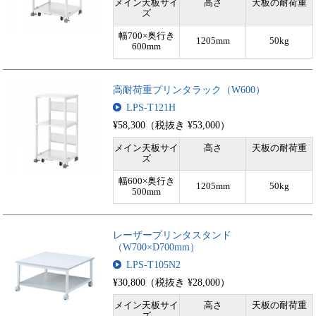
メイン天板サイ
高さ
天板の耐荷重
ズ
幅700×奥行き
1205mm
50kg
600mm
高耐荷重プリンタラック（W600）
LPS-T121H
¥58,300（税抜き ¥53,000）
メイン天板サイ
高さ
天板の耐荷重
ズ
幅600×奥行き
1205mm
50kg
500mm
レーザープリンタスタンド
（W700×D700mm）
LPS-T105N2
¥30,800（税抜き ¥28,000）
メイン天板サイ
高さ
天板の耐荷重
ズ