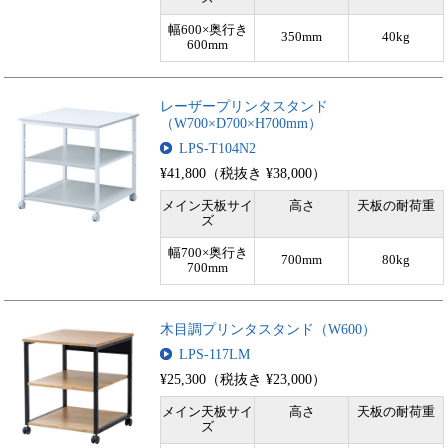
幅600×奥行き
350mm
40kg
600mm
レーザープリンタスタンド
（W700×D700×H700mm）
LPS-T104N2
¥41,800（税抜き ¥38,000）
メイン天板サイ
高さ
天板の耐荷重
ズ
幅700×奥行き
700mm
80kg
700mm
木目調プリンタスタンド（W600）
LPS-117LM
¥25,300（税抜き ¥23,000）
メイン天板サイ
高さ
天板の耐荷重
ズ