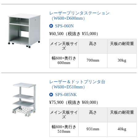
レーザープリンタステーション
（W600×D600mm）
SPS-060N
¥60,500（税抜き ¥55,000）
メイン天板サイ
高さ
天板の耐荷重
ズ
幅600×奥行き
700mm
30kg
600mm
レーザー＆ドットプリンタ台
（W600×D510mm）
SPS-085NK
¥75,900（税抜き ¥69,000）
メイン天板サイ
高さ
天板の耐荷重
ズ
幅600×奥行き
931mm
40kg
510mm