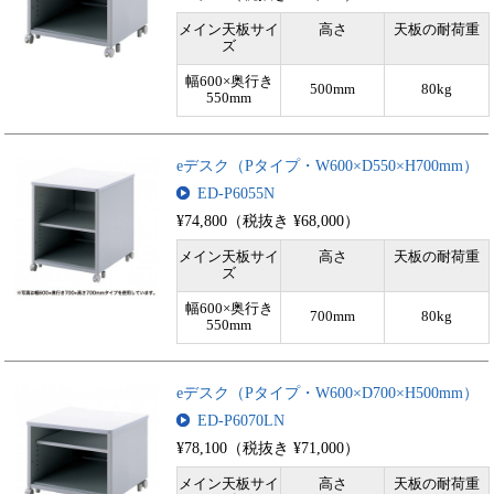
メイン天板サイ
高さ
天板の耐荷重
ズ
幅600×奥行き
500mm
80kg
550mm
eデスク（Pタイプ・W600×D550×H700mm）
ED-P6055N
¥74,800（税抜き ¥68,000）
メイン天板サイ
高さ
天板の耐荷重
ズ
幅600×奥行き
700mm
80kg
550mm
eデスク（Pタイプ・W600×D700×H500mm）
ED-P6070LN
¥78,100（税抜き ¥71,000）
メイン天板サイ
高さ
天板の耐荷重