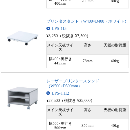
200mm
80kg
400mm
プリンタスタンド（W400×D400・ホワイト）
LPS-113
¥8,250（税抜き ¥7,500）
メイン天板サイ
高さ
天板の耐荷重
ズ
幅400×奥行き
78mm
40kg
445mm
レーザープリンタースタンド
（W500×D500mm）
LPS-T112
¥27,500（税抜き ¥25,000）
メイン天板サイ
高さ
天板の耐荷重
ズ
幅500×奥行き
350mm
40kg
500mm