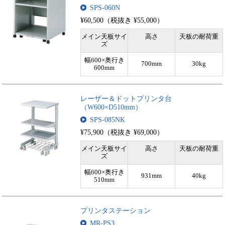
SPS-060N
¥60,500（税抜き ¥55,000）
メイン天板サイ
高さ
天板の耐荷重
ズ
幅600×奥行き
700mm
30kg
600mm
レーザー＆ドットプリンタ台
（W600×D510mm）
SPS-085NK
¥75,900（税抜き ¥69,000）
メイン天板サイ
高さ
天板の耐荷重
ズ
幅600×奥行き
931mm
40kg
510mm
プリンタステーション
MR-PS3