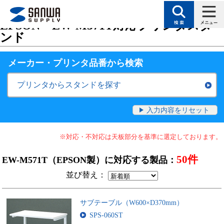
トップページ
>
サポート
>
対応表（検索絞り込みで目的に合った製品を探す
EPSON・EW-M571T対応プリンタスタ
ンド
メーカー・プリンタ品番
から検索
プリンタからスタンドを探す
入力内容をリセット
※対応・不対応は天板部分を基準に選定しております。
50件
EW-M571T（EPSON製）に対応する製品：
並び替え：
サブテーブル（W600×D370mm）
SPS-060ST