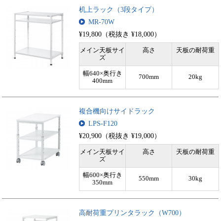
机上ラック（3段タイプ）
MR-70W
¥19,800（税抜き ¥18,000）
メイン天板サイ
高さ
天板の耐荷重
ズ
幅640×奥行き
700mm
20kg
400mm
複合機向けサイドラック
LPS-F120
¥20,900（税抜き ¥19,000）
メイン天板サイ
高さ
天板の耐荷重
ズ
幅600×奥行き
550mm
30kg
350mm
高耐荷重プリンタラック（W700）