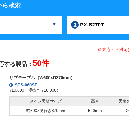
から検索
PX-S270T
※対応・不対応
50件
に対応する製品：
サブテーブル（W600×D370mm）
SPS-060ST
¥19,800（税抜き ¥18,000）
メイン天板サイズ
高さ
天板
幅600×奥行き370mm
520mm
2