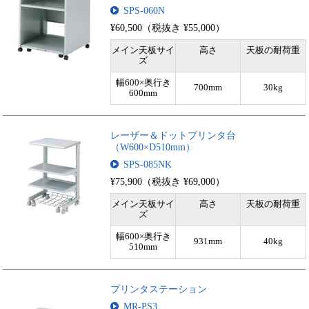
SPS-060N
¥60,500（税抜き ¥55,000）
メイン天板サイ
高さ
天板の耐荷重
ズ
幅600×奥行き
700mm
30kg
600mm
レーザー＆ドットプリンタ台
（W600×D510mm）
SPS-085NK
¥75,900（税抜き ¥69,000）
メイン天板サイ
高さ
天板の耐荷重
ズ
幅600×奥行き
931mm
40kg
510mm
プリンタステーション
MR-PS3