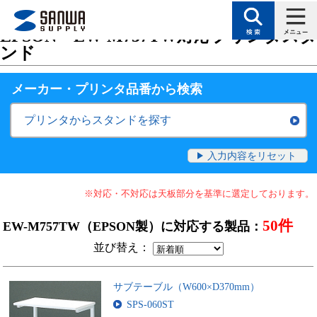
トップページ
>
サポート
>
対応表（検索絞り込みで目的に合った製品を探す
EPSON・EW-M757TW対応プリンタスタ
ンド
メーカー・プリンタ品番
から検索
プリンタからスタンドを探す
入力内容をリセット
※対応・不対応は天板部分を基準に選定しております。
50件
EW-M757TW（EPSON製）に対応する製品：
並び替え：
サブテーブル（W600×D370mm）
SPS-060ST