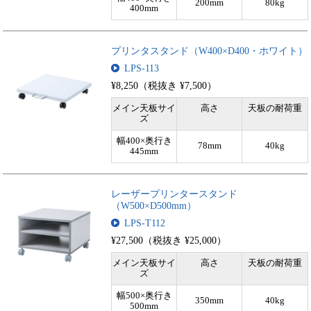
200mm
80kg
400mm
プリンタスタンド（W400×D400・ホワイト）
LPS-113
¥8,250（税抜き ¥7,500）
メイン天板サイ
高さ
天板の耐荷重
ズ
幅400×奥行き
78mm
40kg
445mm
レーザープリンタースタンド
（W500×D500mm）
LPS-T112
¥27,500（税抜き ¥25,000）
メイン天板サイ
高さ
天板の耐荷重
ズ
幅500×奥行き
350mm
40kg
500mm