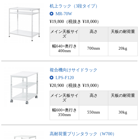
机上ラック（3段タイプ）
MR-70W
¥19,800（税抜き ¥18,000）
メイン天板サイ
高さ
天板の耐荷重
ズ
幅640×奥行き
700mm
20kg
400mm
複合機向けサイドラック
LPS-F120
¥20,900（税抜き ¥19,000）
メイン天板サイ
高さ
天板の耐荷重
ズ
幅600×奥行き
550mm
30kg
350mm
高耐荷重プリンタラック（W700）