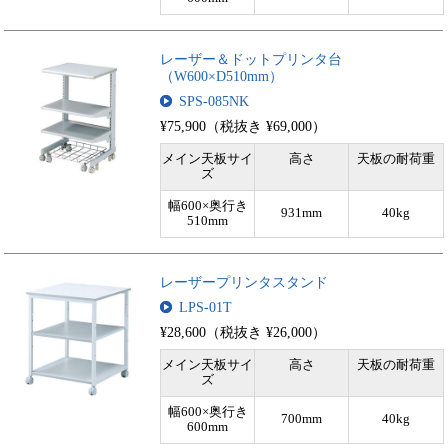
レーザー＆ドットプリンタ台
（W600×D510mm）
SPS-085NK
¥75,900（税抜き ¥69,000）
メイン天板サイ
高さ
天板の耐荷重
ズ
幅600×奥行き
931mm
40kg
510mm
レーザープリンタスタンド
LPS-01T
¥28,600（税抜き ¥26,000）
メイン天板サイ
高さ
天板の耐荷重
ズ
幅600×奥行き
700mm
40kg
600mm