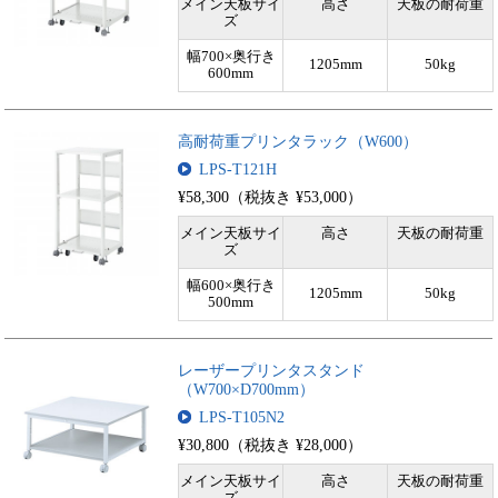
メイン天板サイ
高さ
天板の耐荷重
ズ
幅700×奥行き
1205mm
50kg
600mm
高耐荷重プリンタラック（W600）
LPS-T121H
¥58,300（税抜き ¥53,000）
メイン天板サイ
高さ
天板の耐荷重
ズ
幅600×奥行き
1205mm
50kg
500mm
レーザープリンタスタンド
（W700×D700mm）
LPS-T105N2
¥30,800（税抜き ¥28,000）
メイン天板サイ
高さ
天板の耐荷重
ズ