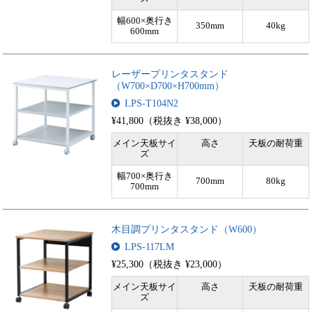
幅600×奥行き
350mm
40kg
600mm
レーザープリンタスタンド
（W700×D700×H700mm）
LPS-T104N2
¥41,800（税抜き ¥38,000）
メイン天板サイ
高さ
天板の耐荷重
ズ
幅700×奥行き
700mm
80kg
700mm
木目調プリンタスタンド（W600）
LPS-117LM
¥25,300（税抜き ¥23,000）
メイン天板サイ
高さ
天板の耐荷重
ズ