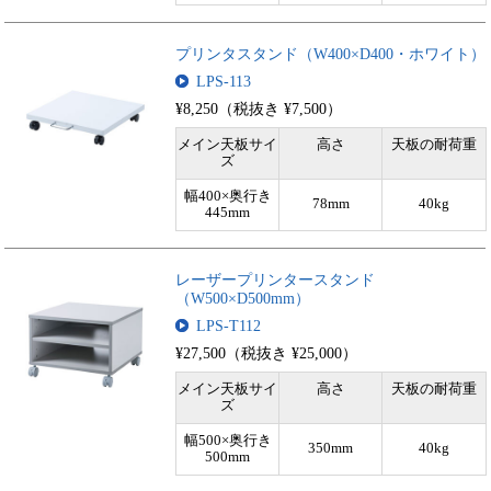
プリンタスタンド（W400×D400・ホワイト）
LPS-113
¥8,250（税抜き ¥7,500）
メイン天板サイ
高さ
天板の耐荷重
ズ
幅400×奥行き
78mm
40kg
445mm
レーザープリンタースタンド
（W500×D500mm）
LPS-T112
¥27,500（税抜き ¥25,000）
メイン天板サイ
高さ
天板の耐荷重
ズ
幅500×奥行き
350mm
40kg
500mm