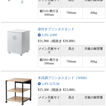
ズ
幅510×奥行き
700mm
40kg
440mm
扉付きプリンタスタンド
LPS-119W
¥31,900（税抜き ¥29,000）
メイン天板サイ
高さ
天板の耐荷重
ズ
幅500×奥行き
700mm
40kg
500mm
木目調プリンタスタンド（W600）
LPS-117LM
¥25,300（税抜き ¥23,000）
メイン天板サイ
高さ
天板の耐荷重
ズ