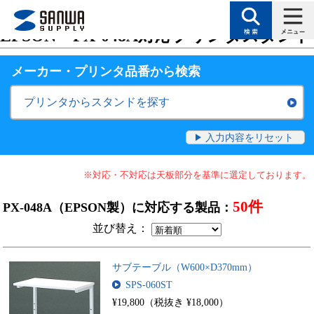
トップページ
>
サポート
>
対応表（検索絞り込みで目的に合った製品を探す
EPSON・PX-048A対応プリンタスタンド
メーカー・プリンタ品番
から検索
プリンタからスタンドを探す
入力内容をリセット
※対応・不対応は天板部分を基準に選定しております。
50件
PX-048A（EPSON製）に対応する製品：
並び替え：
サブテーブル（W600×D370mm）
SPS-060ST
¥19,800（税抜き ¥18,000）