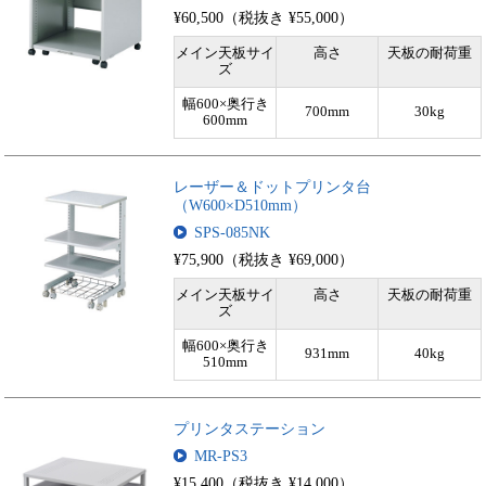
¥60,500（税抜き ¥55,000）
メイン天板サイ
高さ
天板の耐荷重
ズ
幅600×奥行き
700mm
30kg
600mm
レーザー＆ドットプリンタ台
（W600×D510mm）
SPS-085NK
¥75,900（税抜き ¥69,000）
メイン天板サイ
高さ
天板の耐荷重
ズ
幅600×奥行き
931mm
40kg
510mm
プリンタステーション
MR-PS3
¥15,400（税抜き ¥14,000）