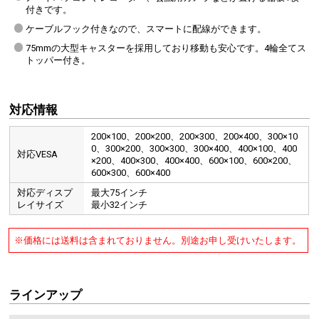
付きです。
ケーブルフック付きなので、スマートに配線ができます。
75mmの大型キャスターを採用しており移動も安心です。4輪全てス
トッパー付き。
対応情報
200×100、200×200、200×300、200×400、300×10
0、300×200、300×300、300×400、400×100、400
対応VESA
×200、400×300、400×400、600×100、600×200、
600×300、600×400
対応ディスプ
最大75インチ
レイサイズ
最小32インチ
※価格には送料は含まれておりません。別途お申し受けいたします。
ラインアップ
背面にケーブルを通せるフックが付いており、すっきり配線できます。