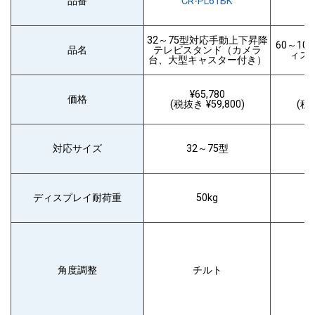
品番
CR-PL61BK
C
32～75型対応手動上下昇降
60～1
品名
テレビスタンド（カメラ
ィス
台、大型キャスター付き）
¥65,780
価格
(税抜き ¥59,800)
(税抜
画面を見やすい角度に調整
対応サイズ
32～75型
ディスプレイ耐荷重
50kg
角度調整
チルト