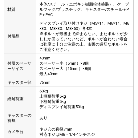
簡単＆しっかり固定
本体/スチール（エポキシ樹脂粉体塗装）、ケーブ
材質
ルフック/プラスチック、キャスター/スチール＋P
P＋PVC
ディスプレイ取り付けネジ（M5×14、M6×14、M6
×30、M8×30、M8×50）各4本
※ボルトが最後まで締まらない、またボルトが少
付属品
ししか回っていないなど、ボルトが合わない場合
は強度に十分ご注意の上、市販の適切なボルトを
ご用意ください。
40mm
付属スペーサ
スペーサー小（5mm）×8個
ーサイズ
スペーサー大（15mm）×8個
最大40mm
キャスター径
75mm
60kg
上棚耐荷重5kg
総耐荷重
下棚耐荷重5kg
ディスプレイ耐荷重50kg
キャスターの
あり
有無
ネジ穴の直径7mm
カメラ台
対応ネジはM6・1/4インチネジ