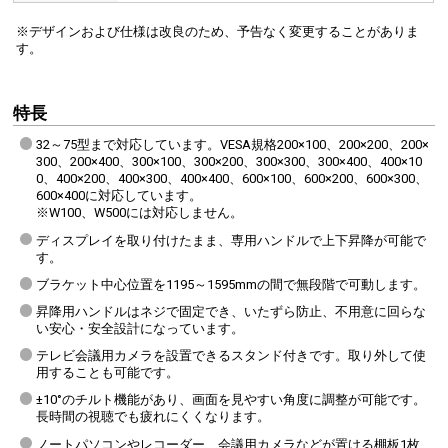
※デザインおよび仕様は改良のため、予告なく変更することがありま
す。
特長
32～75型まで対応しています。VESA規格200×100、200×200、200×
300、200×400、300×100、300×200、300×300、300×400、400×10
ブラケットをディスプレイ背面に取り付け、スタンドに掛けるだけで簡
0、400×200、400×300、400×400、600×100、600×200、600×300、
最後にネジでしっかり固定します。
600×400に対応しています。
※W100、W500には対応しません。
ディスプレイを取り付けたまま、専用ハンドルで上下昇降が可能で
す。
ケーブルをすっきり配線
ブラケット中心位置を1195～1595mmの間で無段階で可動します。
昇降用ハンドルはネジで固定でき、いたずら防止、不用意に回らな
い安心・安全設計になっています。
テレビ会議用カメラを設置できるスタンド付きです。取り外して使
用することも可能です。
±10°のチルト機能があり、画面を見やすい角度に調整が可能です。
長時間の視聴でも疲れにくくなります。
ノートパソコンやレコーダー、会議用カメラなどが置ける棚板1枚