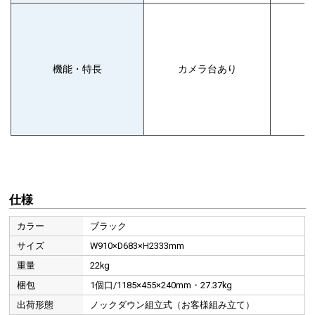
機能・特長
カメラ台あり
電
仕様
カラー
ブラック
画面を見やすい角度に調整できる±10°のチルト機能搭載で、長時間の
サイズ
W910×D683×H2333mm
なっています。
重量
22kg
梱包
1個口/1185×455×240mm・27.37kg
出荷形態
ノックダウン組立式（お客様組み立て）