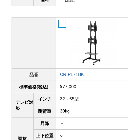
備考
・1画面
CR-PL71BK
品番
¥77,000
標準価格(税込)
32～65型
インチ
テレビ対
応
30kg
耐荷重
－
昇降
○
上下
位置
調整