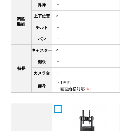
－
昇降
○
上下
位置
調整
機能
－
チルト
－
パン
○
キャスター
－
棚板
特長
－
カメラ台
・1画面
備考
・画面縦横対応
※1