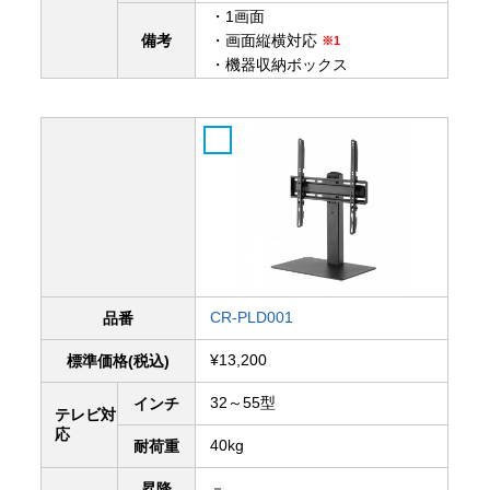
・1画面
備考
・画面縦横対応
※1
・機器収納ボックス
CR-PLD001
品番
¥13,200
標準価格(税込)
32～55型
インチ
テレビ対
応
40kg
耐荷重
－
昇降