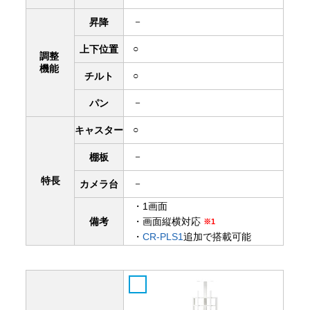
－
昇降
○
上下
位置
調整
機能
○
チルト
－
パン
○
キャスター
－
棚板
特長
－
カメラ台
・1画面
備考
・画面縦横対応
※1
・
CR-PLS1
追加で搭載可能