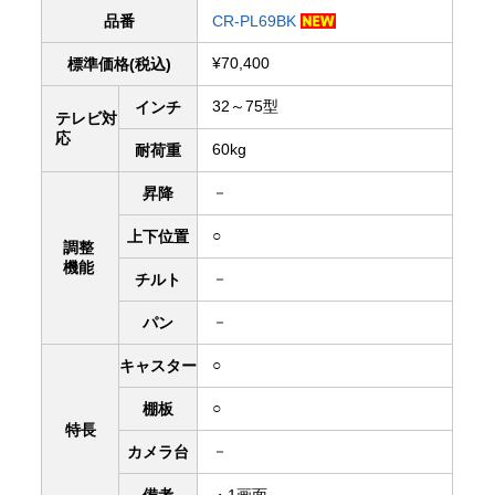
品番
CR-PL69BK
¥70,400
標準価格(税込)
32～75型
インチ
テレビ対
応
60kg
耐荷重
－
昇降
○
上下
位置
調整
機能
－
チルト
－
パン
○
キャスター
○
棚板
特長
－
カメラ台