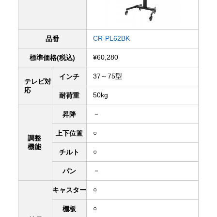
CR-PL62BK
品番
¥60,280
標準価格(税込)
37～75型
インチ
テレビ対
応
50kg
耐荷重
－
昇降
○
上下
位置
調整
機能
○
チルト
－
パン
○
キャスター
○
棚板