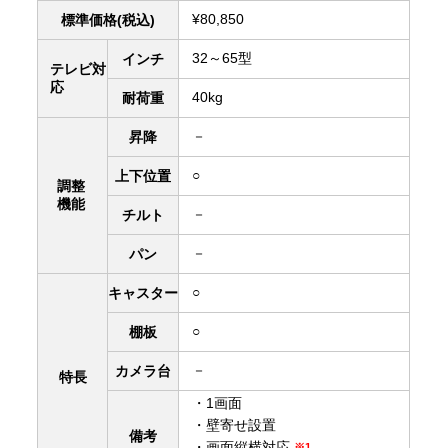
¥80,850
標準価格(税込)
32～65型
インチ
テレビ対
応
40kg
耐荷重
－
昇降
○
上下
位置
調整
機能
－
チルト
－
パン
○
キャスター
○
棚板
－
カメラ台
特長
・1画面
・壁寄せ設置
備考
・画面縦横対応
※1