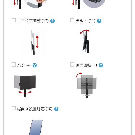
上下位置調整
チルト
(17)
(11)
パン
画面回転
(4)
(1)
縦向き設置対応
(10)