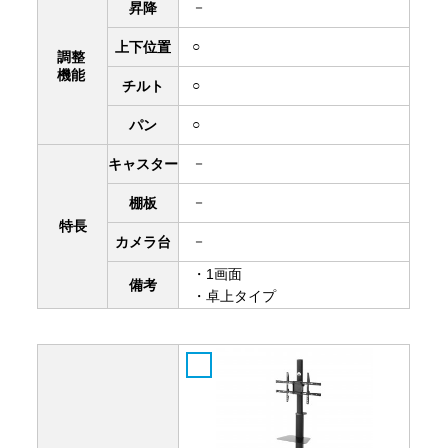
－
昇降
○
上下
位置
調整
機能
○
チルト
○
パン
－
キャスター
－
棚板
特長
－
カメラ台
・1画面
備考
・卓上タイプ