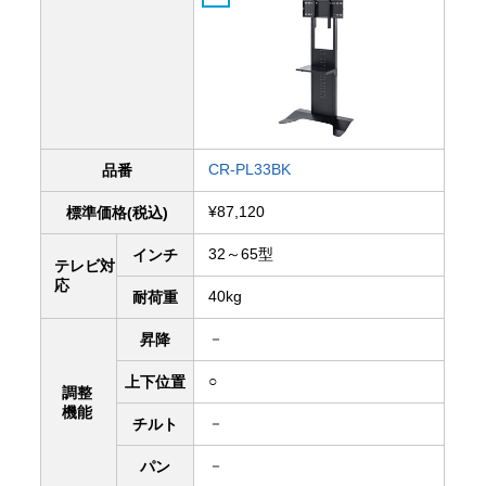
CR-PL33BK
品番
¥87,120
標準価格(税込)
32～65型
インチ
テレビ対
応
40kg
耐荷重
－
昇降
○
上下
位置
調整
機能
－
チルト
－
パン