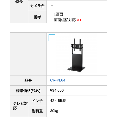
特長
－
カメラ台
・1画面
備考
・画面縦横対応
※1
CR-PL64
品番
¥94,600
標準価格(税込)
42～55型
インチ
テレビ対
応
30kg
耐荷重