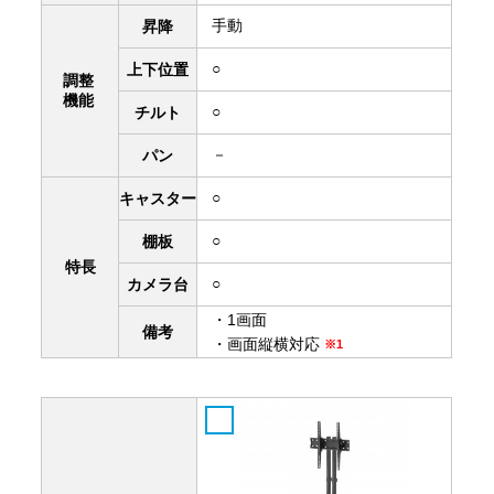
手動
昇降
○
上下
位置
調整
機能
○
チルト
－
パン
○
キャスター
○
棚板
特長
○
カメラ台
・1画面
備考
・画面縦横対応
※1