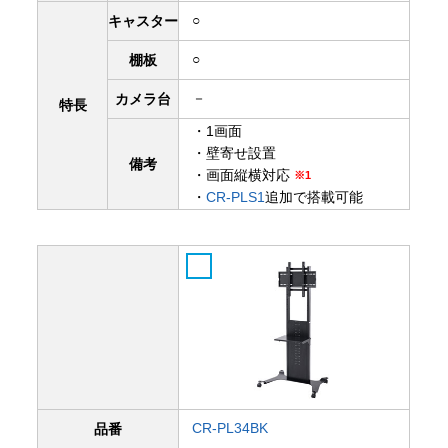
○
キャスター
○
棚板
－
カメラ台
特長
・1画面
・壁寄せ設置
備考
・画面縦横対応
※1
・
CR-PLS1
追加で搭載可能
CR-PL34BK
品番