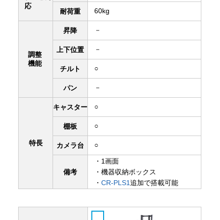
応
60kg
耐荷重
－
昇降
－
上下
位置
調整
機能
○
チルト
－
パン
○
キャスター
○
棚板
特長
○
カメラ台
・1画面
備考
・機器収納ボックス
・
CR-PLS1
追加で搭載可能