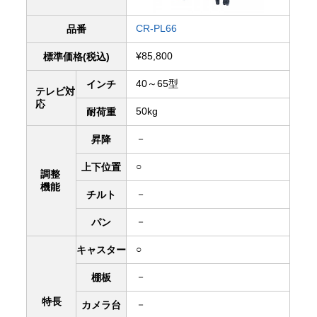
CR-PL66
品番
¥85,800
標準価格(税込)
40～65型
インチ
テレビ対
応
50kg
耐荷重
－
昇降
○
上下
位置
調整
機能
－
チルト
－
パン
○
キャスター
－
棚板
特長
－
カメラ台