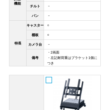
機能
－
チルト
－
パン
○
キャスター
○
棚板
特長
－
カメラ台
・2画面
備考
・左記耐荷重はブラケット1個に
つき