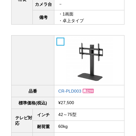
－
カメラ台
・1画面
備考
・卓上タイプ
品番
CR-PLD003
¥27,500
標準価格(税込)
42～75型
インチ
テレビ対
応
60kg
耐荷重