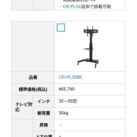
・
CR-PLS1
追加で搭載可能
CR-PL35BK
品番
¥65,780
標準価格(税込)
32～65型
インチ
テレビ対
応
35kg
耐荷重
－
昇降
○
上下
位置