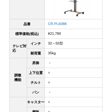
CR-PL60BK
品番
¥21,780
標準価格(税込)
32～55型
インチ
テレビ対
応
35kg
耐荷重
－
昇降
○
上下
位置
調整
機能
○
チルト
－
パン
○
キャスター
○
棚板