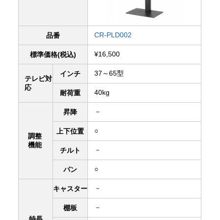
CR-PLD002
品番
¥16,500
標準価格(税込)
37～65型
インチ
テレビ対
応
40kg
耐荷重
－
昇降
○
上下
位置
調整
機能
－
チルト
○
パン
－
キャスター
－
棚板
特長