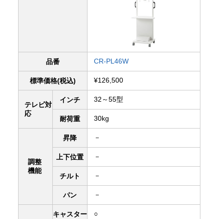
CR-PL46W
品番
¥126,500
標準価格(税込)
32～55型
インチ
テレビ対
応
30kg
耐荷重
－
昇降
－
上下
位置
調整
機能
－
チルト
－
パン
○
キャスター