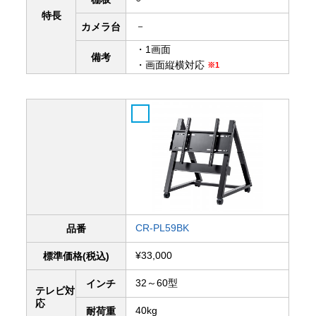
特長
－
カメラ台
・1画面
備考
・画面縦横対応
※1
CR-PL59BK
品番
¥33,000
標準価格(税込)
32～60型
インチ
テレビ対
応
40kg
耐荷重