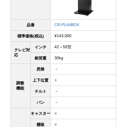
CR-PL64BOX
品番
¥143,000
標準価格(税込)
42～55型
インチ
テレビ対
応
30kg
耐荷重
－
昇降
○
上下
位置
調整
機能
－
チルト
－
パン
○
キャスター
○
棚板