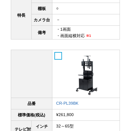
○
棚板
特長
－
カメラ台
・1画面
備考
・画面縦横対応
※1
CR-PL39BK
品番
¥261,800
標準価格(税込)
32～65型
インチ
テレビ対