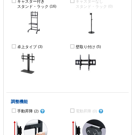
キャスター付き
キャスターなし
スタンド・ラック
スタンド・ラック
(16)
(0)
卓上タイプ
壁取り付け
(3)
(5)
調整機能
手動昇降
電動昇降
(2)
(0)