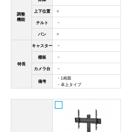
○
上下
位置
調整
機能
－
チルト
○
パン
－
キャスター
－
棚板
特長
－
カメラ台
・1画面
備考
・卓上タイプ