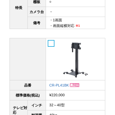
○
棚板
特長
－
カメラ台
・1画面
備考
・画面縦横対応
※1
品番
CR-PL41BK
¥220,000
標準価格(税込)
32～40型
インチ
テレビ対
応