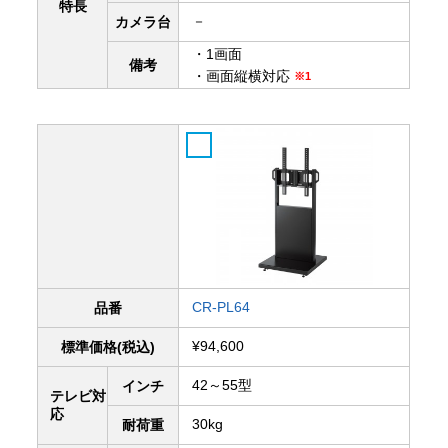
特長
－
カメラ台
・1画面
備考
・画面縦横対応
※1
CR-PL64
品番
¥94,600
標準価格(税込)
42～55型
インチ
テレビ対
応
30kg
耐荷重