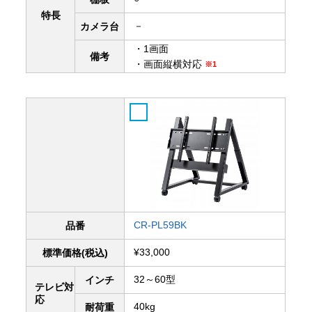
特長
－
カメラ台
・1画面
備考
・画面縦横対応
※1
CR-PL59BK
品番
¥33,000
標準価格(税込)
32～60型
インチ
テレビ対
応
40kg
耐荷重