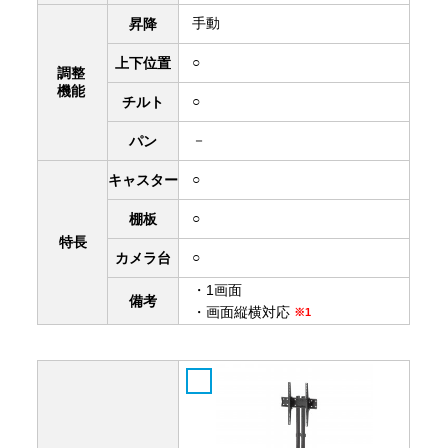
手動
昇降
○
上下
位置
調整
機能
○
チルト
－
パン
○
キャスター
○
棚板
特長
○
カメラ台
・1画面
備考
・画面縦横対応
※1