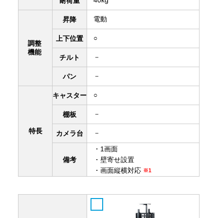
40kg
耐荷重
電動
昇降
○
上下
位置
調整
機能
－
チルト
－
パン
○
キャスター
－
棚板
特長
－
カメラ台
・1画面
備考
・壁寄せ設置
・画面縦横対応
※1