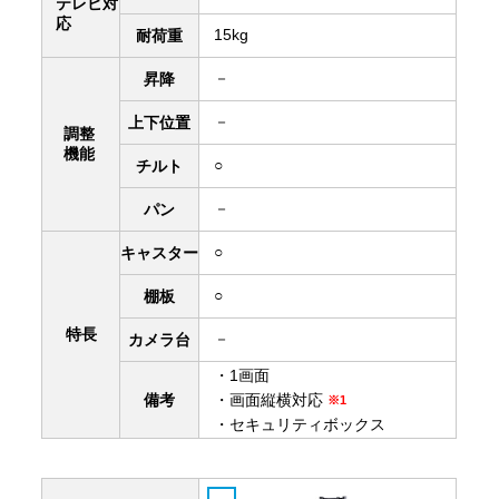
テレビ対
応
15kg
耐荷重
－
昇降
－
上下
位置
調整
機能
○
チルト
－
パン
○
キャスター
○
棚板
特長
－
カメラ台
・1画面
備考
・画面縦横対応
※1
・セキュリティボックス