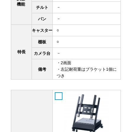
機能
－
チルト
－
パン
○
キャスター
○
棚板
特長
－
カメラ台
・2画面
備考
・左記耐荷重はブラケット1個に
つき