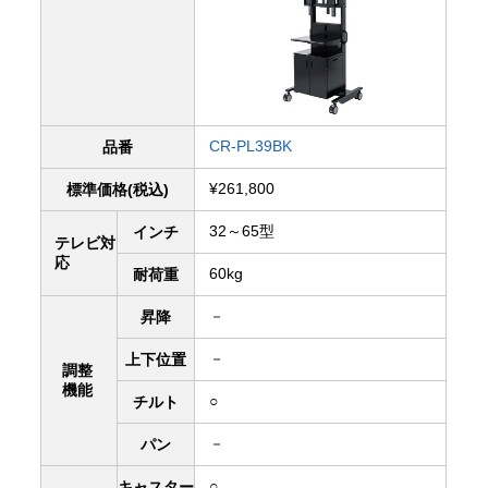
CR-PL39BK
品番
¥261,800
標準価格(税込)
32～65型
インチ
テレビ対
応
60kg
耐荷重
－
昇降
－
上下
位置
調整
機能
○
チルト
－
パン
○
キャスター