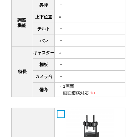
－
昇降
○
上下
位置
調整
機能
－
チルト
－
パン
○
キャスター
－
棚板
特長
－
カメラ台
・1画面
備考
・画面縦横対応
※1