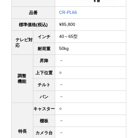
CR-PL66
品番
¥85,800
標準価格(税込)
40～65型
インチ
テレビ対
応
50kg
耐荷重
－
昇降
○
上下
位置
調整
機能
－
チルト
－
パン
○
キャスター
－
棚板
特長
－
カメラ台