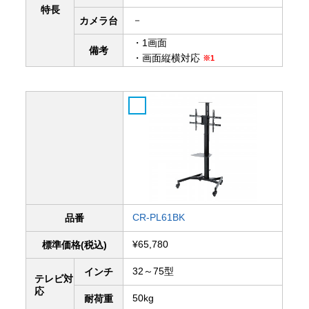
特長
－
カメラ台
・1画面
備考
・画面縦横対応
※1
CR-PL61BK
品番
¥65,780
標準価格(税込)
32～75型
インチ
テレビ対
応
50kg
耐荷重