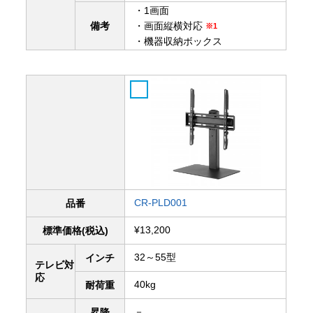
・1画面
備考
・画面縦横対応
※1
・機器収納ボックス
CR-PLD001
品番
¥13,200
標準価格(税込)
32～55型
インチ
テレビ対
応
40kg
耐荷重
－
昇降