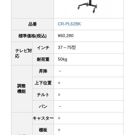
CR-PL62BK
品番
¥60,280
標準価格(税込)
37～75型
インチ
テレビ対
応
50kg
耐荷重
－
昇降
○
上下
位置
調整
機能
○
チルト
－
パン
○
キャスター
○
棚板