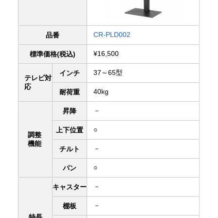
CR-PLD002
品番
¥16,500
標準価格(税込)
37～65型
インチ
テレビ対
応
40kg
耐荷重
－
昇降
○
上下
位置
調整
機能
－
チルト
○
パン
－
キャスター
－
棚板
特長