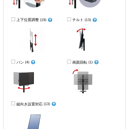
上下位置調整
チルト
(19)
(13)
パン
画面回転
(4)
(1)
縦向き設置対応
(13)