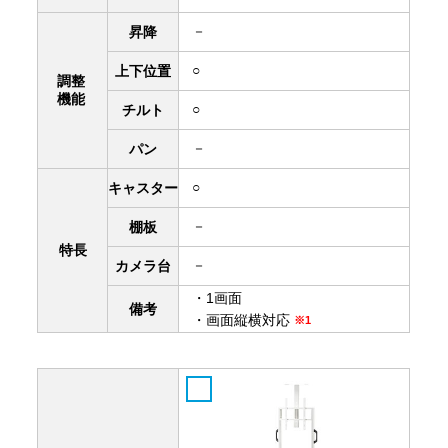
－
昇降
○
上下
位置
調整
機能
○
チルト
－
パン
○
キャスター
－
棚板
特長
－
カメラ台
・1画面
備考
・画面縦横対応
※1