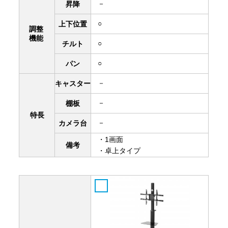
－
昇降
○
上下
位置
調整
機能
○
チルト
○
パン
－
キャスター
－
棚板
特長
－
カメラ台
・1画面
備考
・卓上タイプ