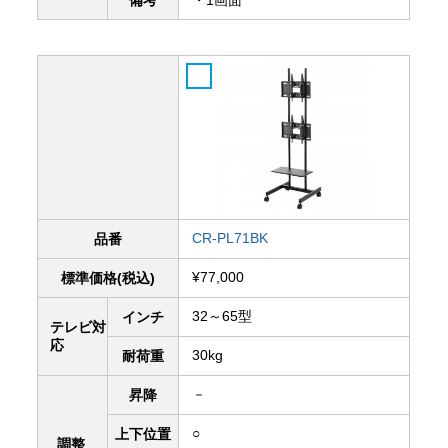
備考
・1画面
CR-PL71BK
品番
¥77,000
標準価格(税込)
32～65型
インチ
テレビ対
応
30kg
耐荷重
－
昇降
○
上下
位置
調整