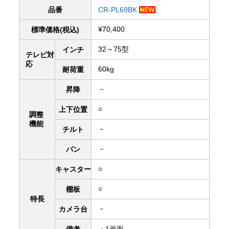
品番
CR-PL69BK
¥70,400
標準価格(税込)
32～75型
インチ
テレビ対
応
60kg
耐荷重
－
昇降
○
上下
位置
調整
機能
－
チルト
－
パン
○
キャスター
○
棚板
特長
－
カメラ台