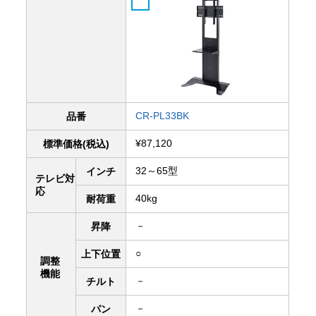
CR-PL33BK
品番
¥87,120
標準価格(税込)
32～65型
インチ
テレビ対
応
40kg
耐荷重
－
昇降
○
上下
位置
調整
機能
－
チルト
－
パン