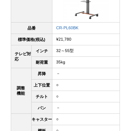
CR-PL60BK
品番
¥21,780
標準価格(税込)
32～55型
インチ
テレビ対
応
35kg
耐荷重
－
昇降
○
上下
位置
調整
機能
○
チルト
－
パン
○
キャスター
○
棚板