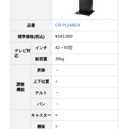
CR-PL64BOX
品番
¥143,000
標準価格(税込)
42～55型
インチ
テレビ対
応
30kg
耐荷重
－
昇降
○
上下
位置
調整
機能
－
チルト
－
パン
○
キャスター
○
棚板