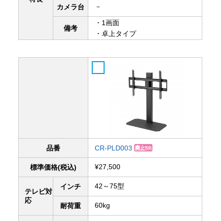
－
カメラ台
・1画面
備考
・卓上タイプ
品番
CR-PLD003
¥27,500
標準価格(税込)
42～75型
インチ
テレビ対
応
60kg
耐荷重