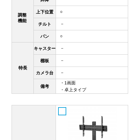
○
上下
位置
調整
機能
－
チルト
○
パン
－
キャスター
－
棚板
特長
－
カメラ台
・1画面
備考
・卓上タイプ