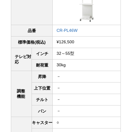
CR-PL46W
品番
¥126,500
標準価格(税込)
32～55型
インチ
テレビ対
応
30kg
耐荷重
－
昇降
－
上下
位置
調整
機能
－
チルト
－
パン
○
キャスター