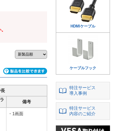
HDMIケーブル
い。
ケーブルフック
特注サービス
特長
導入事例
ラ
備考
特注サービス
・1画面
内容のご紹介