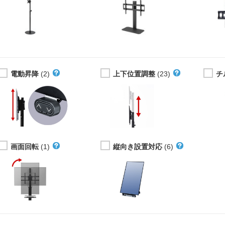
電動昇降
(2)
上下位置調整
(23)
チ
画面回転
(1)
縦向き設置対応
(6)