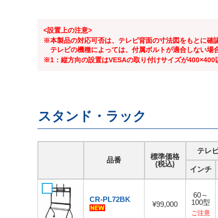
<設置上の注意>
※本製品の対応可否は、テレビ背面の寸法図をもとに確
テレビの機種によっては、付属ボルトが適合しない場
※1：縦方向の設置はVESAの取り付けサイズが400×40
スタンド・ラック
テレ
標準価格
品番
(税込)
インチ
60～
CR-PL72BK
100型
¥99,000
ご注意