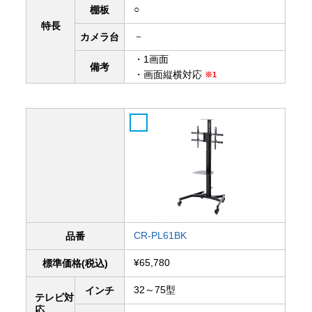
○
棚板
特長
－
カメラ台
・1画面
備考
・画面縦横対応
※1
CR-PL61BK
品番
¥65,780
標準価格(税込)
32～75型
インチ
テレビ対
応