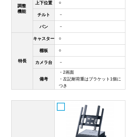
○
上下
位置
調整
機能
－
チルト
－
パン
○
キャスター
○
棚板
特長
－
カメラ台
・2画面
備考
・左記耐荷重はブラケット1個に
つき