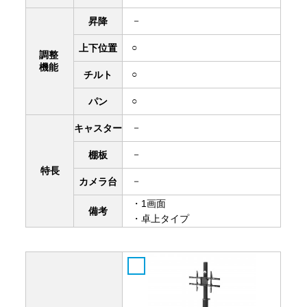
－
昇降
○
上下
位置
調整
機能
○
チルト
○
パン
－
キャスター
－
棚板
特長
－
カメラ台
・1画面
備考
・卓上タイプ