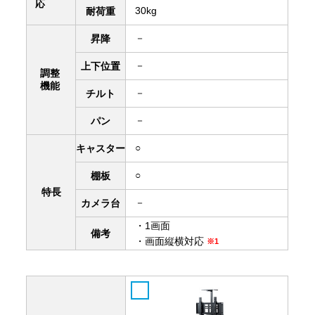
応
30kg
耐荷重
－
昇降
－
上下
位置
調整
機能
－
チルト
－
パン
○
キャスター
○
棚板
特長
－
カメラ台
・1画面
備考
・画面縦横対応
※1