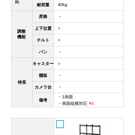
応
40kg
耐荷重
－
昇降
○
上下
位置
調整
機能
○
チルト
－
パン
○
キャスター
－
棚板
特長
－
カメラ台
・1画面
備考
・画面縦横対応
※1