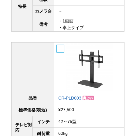
特長
－
カメラ台
・1画面
備考
・卓上タイプ
品番
CR-PLD003
¥27,500
標準価格(税込)
42～75型
インチ
テレビ対
応
60kg
耐荷重