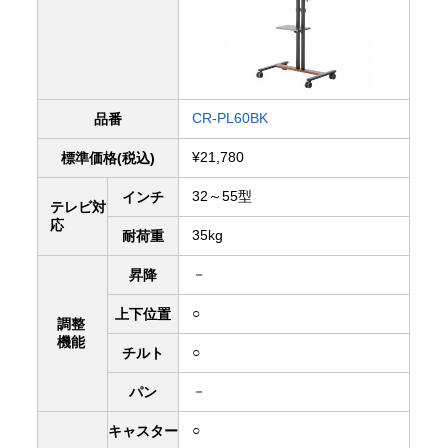
CR-PL60BK
品番
¥21,780
標準価格(税込)
32～55型
インチ
テレビ対
応
35kg
耐荷重
－
昇降
○
上下
位置
調整
機能
○
チルト
－
パン
○
キャスター