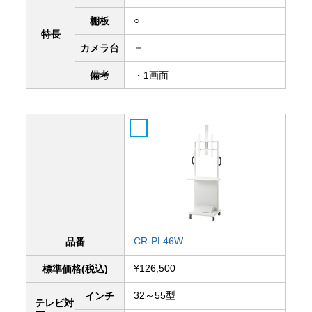
○
棚板
特長
－
カメラ台
備考
・1画面
CR-PL46W
品番
¥126,500
標準価格(税込)
32～55型
インチ
テレビ対