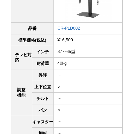
CR-PLD002
品番
¥16,500
標準価格(税込)
37～65型
インチ
テレビ対
応
40kg
耐荷重
－
昇降
○
上下
位置
調整
機能
－
チルト
○
パン
－
キャスター
－
棚板