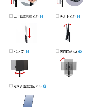
上下位置調整
チルト
(18)
(13)
パン
画面回転
(5)
(1)
縦向き設置対応
(10)