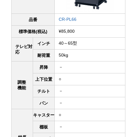
CR-PL66
品番
¥85,800
標準価格(税込)
40～65型
インチ
テレビ対
応
50kg
耐荷重
－
昇降
○
上下
位置
調整
機能
－
チルト
－
パン
○
キャスター
－
棚板