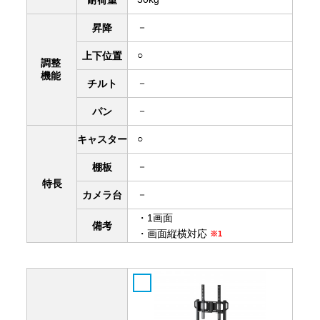
－
昇降
○
上下
位置
調整
機能
－
チルト
－
パン
○
キャスター
－
棚板
特長
－
カメラ台
・1画面
備考
・画面縦横対応
※1