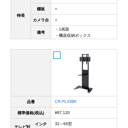
○
棚板
特長
○
カメラ台
・1画面
備考
・機器収納ボックス
CR-PL33BK
品番
¥87,120
標準価格(税込)
32～65型
インチ
テレビ対