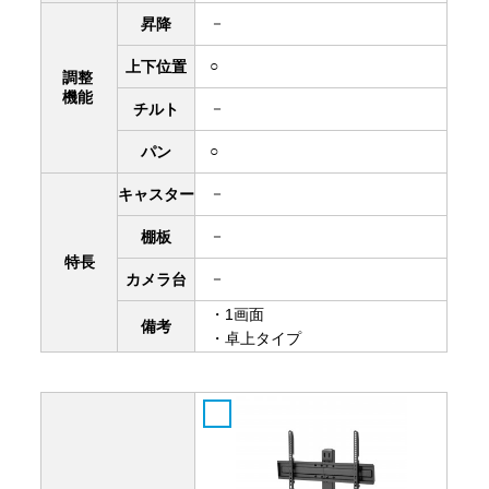
－
昇降
○
上下
位置
調整
機能
－
チルト
○
パン
－
キャスター
－
棚板
特長
－
カメラ台
・1画面
備考
・卓上タイプ