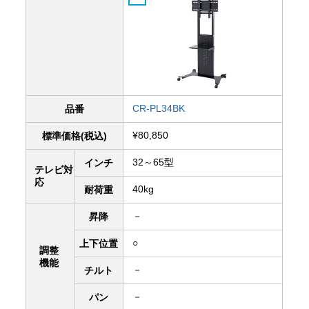
CR-PL34BK
品番
¥80,850
標準価格(税込)
32～65型
インチ
テレビ対
応
40kg
耐荷重
－
昇降
○
上下
位置
調整
機能
－
チルト
－
パン