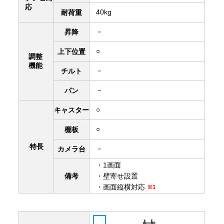
応
40kg
耐荷重
－
昇降
○
上下
位置
調整
機能
－
チルト
－
パン
○
キャスター
○
棚板
特長
－
カメラ台
・1画面
備考
・壁寄せ設置
・画面縦横対応
※1