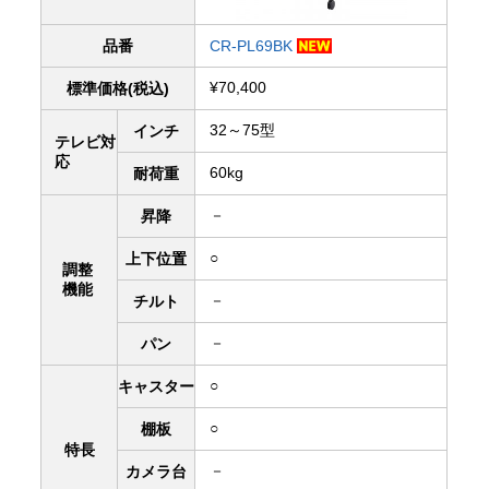
品番
CR-PL69BK
¥70,400
標準価格(税込)
32～75型
インチ
テレビ対
応
60kg
耐荷重
－
昇降
○
上下
位置
調整
機能
－
チルト
－
パン
○
キャスター
○
棚板
特長
－
カメラ台