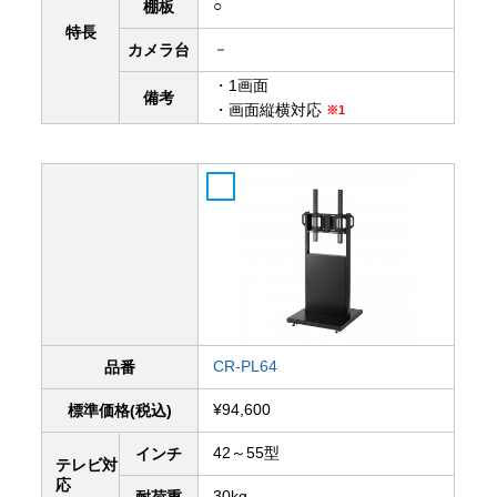
○
棚板
特長
－
カメラ台
・1画面
備考
・画面縦横対応
※1
CR-PL64
品番
¥94,600
標準価格(税込)
42～55型
インチ
テレビ対
応
30kg
耐荷重