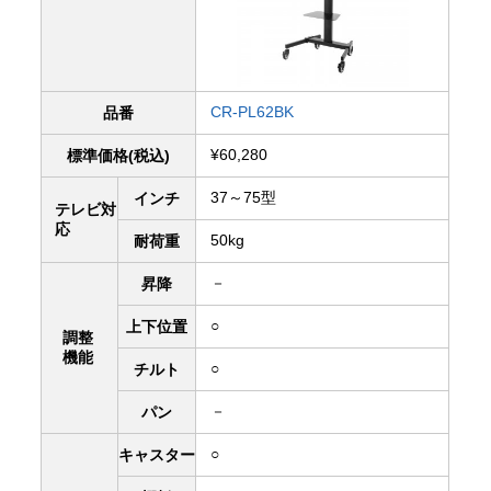
CR-PL62BK
品番
¥60,280
標準価格(税込)
37～75型
インチ
テレビ対
応
50kg
耐荷重
－
昇降
○
上下
位置
調整
機能
○
チルト
－
パン
○
キャスター