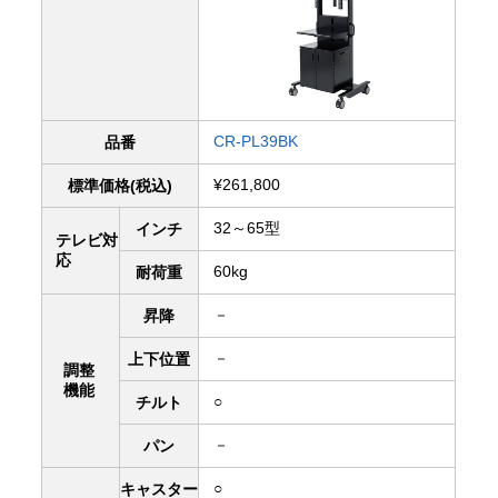
CR-PL39BK
品番
¥261,800
標準価格(税込)
32～65型
インチ
テレビ対
応
60kg
耐荷重
－
昇降
－
上下
位置
調整
機能
○
チルト
－
パン
○
キャスター