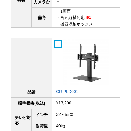
特長
－
カメラ台
・1画面
備考
・画面縦横対応
※1
・機器収納ボックス
CR-PLD001
品番
¥13,200
標準価格(税込)
32～55型
インチ
テレビ対
応
40kg
耐荷重