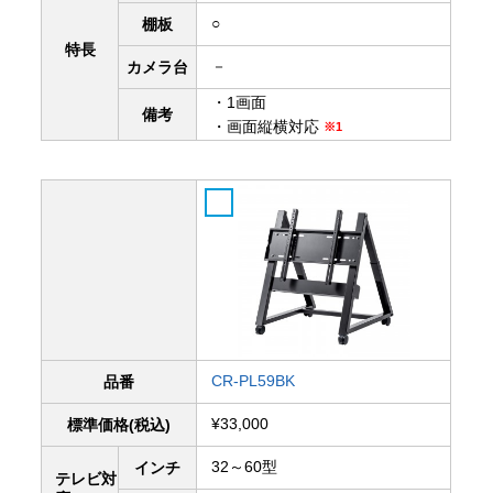
○
棚板
特長
－
カメラ台
・1画面
備考
・画面縦横対応
※1
CR-PL59BK
品番
¥33,000
標準価格(税込)
32～60型
インチ
テレビ対