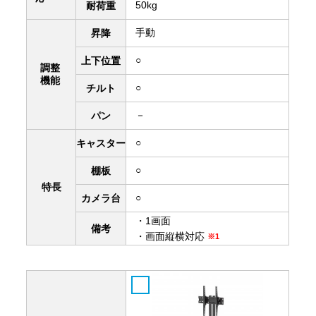
50kg
耐荷重
手動
昇降
○
上下
位置
調整
機能
○
チルト
－
パン
○
キャスター
○
棚板
特長
○
カメラ台
・1画面
備考
・画面縦横対応
※1