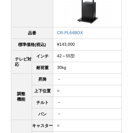
CR-PL64BOX
品番
¥143,000
標準価格(税込)
42～55型
インチ
テレビ対
応
30kg
耐荷重
－
昇降
○
上下
位置
調整
機能
－
チルト
－
パン
○
キャスター