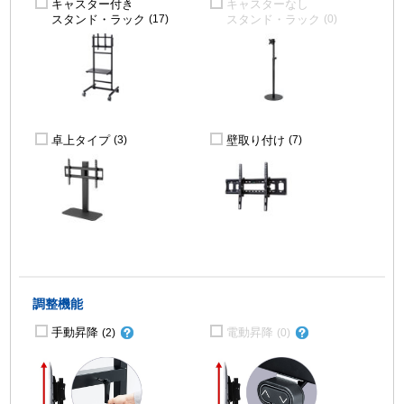
キャスター付き
キャスターなし
スタンド・ラック
スタンド・ラック
(17)
(0)
卓上タイプ
壁取り付け
(3)
(7)
調整機能
手動昇降
電動昇降
(2)
(0)