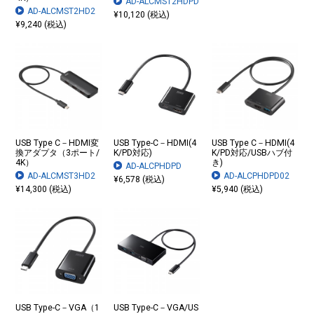
AD-ALCMST2HDPD
AD-ALCMST2HD2
¥10,120 (税込)
¥9,240 (税込)
USB Type C－HDMI変
USB Type-C－HDMI(4
USB Type C－HDMI(4
換アダプタ（3ポート/
K/PD対応)
K/PD対応/USBハブ付
4K）
き)
AD-ALCPHDPD
AD-ALCMST3HD2
AD-ALCPHDPD02
¥6,578 (税込)
¥14,300 (税込)
¥5,940 (税込)
USB Type-C－VGA（1
USB Type-C－VGA/US