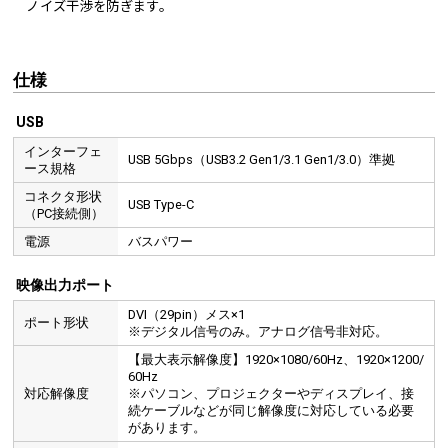
ノイズ干渉を防ぎます。
仕様
USB
インターフェ
USB 5Gbps（USB3.2 Gen1/3.1 Gen1/3.0）準拠
ース規格
コネクタ形状
USB Type-C
（PC接続側）
電源
バスパワー
映像出力ポート
DVI（29pin）メス×1
ポート形状
※デジタル信号のみ。アナログ信号非対応。
【最大表示解像度】1920×1080/60Hz、1920×1200/
60Hz
対応解像度
※パソコン、プロジェクターやディスプレイ、接
続ケーブルなどが同じ解像度に対応している必要
があります。