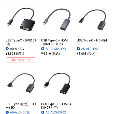
USB Type-C－DVI(108
USB Type-CーHDMI
USB Type-C－HDMI(4
0p)
（8K/HDR対応）
K)
AD-ALCDV
AD-ALC8KHDR
AD-ALCHD02
¥3,828 (税込)
¥4,510 (税込)
¥3,608 (税込)
現在のページ
USB Type-C(L型)－HD
USB Type-C－HDMI(4
MI(4K)
K/HDR対応)
AD-ALCHD02L
AD-ALCHDR02