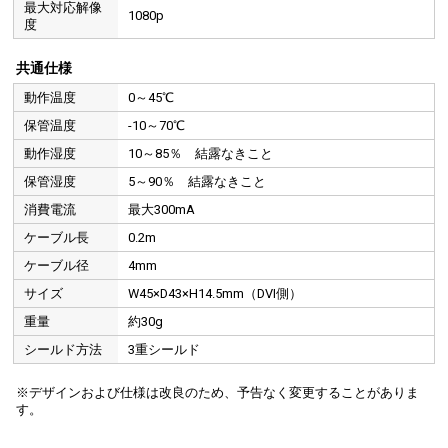
最大対応解像
1080p
度
共通仕様
動作温度
0～45℃
保管温度
-10～70℃
動作湿度
10～85％ 結露なきこと
保管湿度
5～90％ 結露なきこと
消費電流
最大300mA
ケーブル長
0.2m
ケーブル径
4mm
サイズ
W45×D43×H14.5mm（DVI側）
重量
約30g
シールド方法
3重シールド
※デザインおよび仕様は改良のため、予告なく変更することがありま
す。