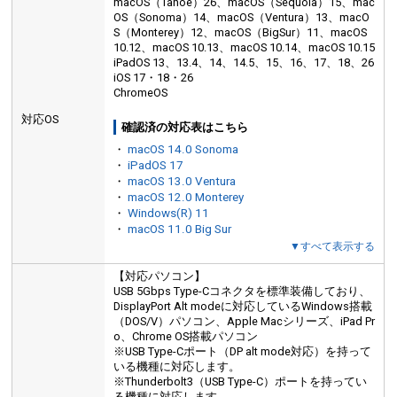
macOS（Tahoe）26、macOS（Sequoia）15、mac
OS（Sonoma）14、macOS（Ventura）13、macO
S（Monterey）12、macOS（BigSur）11、macOS
10.12、macOS 10.13、macOS 10.14、macOS 10.15
iPadOS 13、13.4、14、14.5、15、16、17、18、26
iOS 17・18・26
ChromeOS
対応OS
確認済の対応表はこちら
・
macOS 14.0 Sonoma
・
iPadOS 17
・
macOS 13.0 Ventura
・
macOS 12.0 Monterey
・
Windows(R) 11
・
macOS 11.0 Big Sur
▼すべて表示する
【対応パソコン】
USB 5Gbps Type-Cコネクタを標準装備しており、
DisplayPort Alt modeに対応しているWindows搭載
（DOS/V）パソコン、Apple Macシリーズ、iPad Pr
o、Chrome OS搭載パソコン
※USB Type-Cポート（DP alt mode対応）を持って
いる機種に対応します。
※Thunderbolt3（USB Type-C）ポートを持ってい
る機種に対応します。