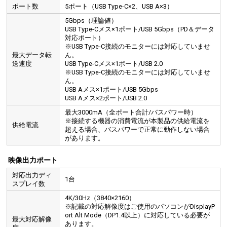
ポート数
5ポート（USB Type-C×2、USB A×3）
5Gbps（理論値）
USB Type-Cメス×1ポート/USB 5Gbps（PD＆データ
対応ポート）
※USB Type-C接続のモニターには対応していませ
最大データ転
ん。
送速度
USB Type-Cメス×1ポート/USB 2.0
※USB Type-C接続のモニターには対応していませ
ん。
USB Aメス×1ポート/USB 5Gbps
USB PDポートは、充電器の未接続時にはUSB 5Gbpsのデータ転送に対応するハイブリッドType-Cポート
ートを無駄なく活用できます。
USB Aメス×2ポート/USB 2.0
最大3000mA（全ポート合計/バスパワー時）
※接続する機器の消費電流が本製品の供給電流を
供給電流
超える場合、バスパワーで正常に動作しない場合
があります。
映像出力ポート
対応出力ディ
1台
スプレイ数
4K/30Hz（3840×2160）
※記載の対応解像度はご使用のパソコンがDisplayP
ort Alt Mode（DP1.4以上）に対応している必要が
最大対応解像
あります。