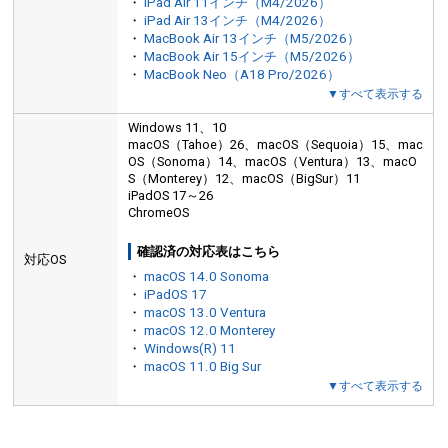
・
iPad Air 11インチ（M4/2026）
・
iPad Air 13インチ（M4/2026）
・
MacBook Air 13インチ（M5/2026）
・
MacBook Air 15インチ（M5/2026）
・
MacBook Neo（A18 Pro/2026）
▼すべて表示する
Windows 11、10
macOS（Tahoe）26、macOS（Sequoia）15、mac
OS（Sonoma）14、macOS（Ventura）13、macO
S（Monterey）12、macOS（BigSur）11
iPadOS 17～26
ChromeOS
確認済の対応表はこちら
対応OS
・
macOS 14.0 Sonoma
・
iPadOS 17
・
macOS 13.0 Ventura
・
macOS 12.0 Monterey
・
Windows(R) 11
・
macOS 11.0 Big Sur
▼すべて表示する