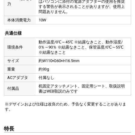
はパソコンに添付の電源アダプターの使用を推奨
力
する警告が表示されることがありますが、使用上
問題ありません。
本体消費電力
10W
共通仕様
動作温度/0℃～45℃ ※結露なきこと、動作湿度/
環境条件
0％～90％ ※結露なきこと、保管温度/0℃～55℃
※結露なきこと
サイズ
約W110×D60×H16.5mm
重量
約93g
ACアダプタ
付属なし
机固定アタッチメント、固定用シート、取扱説明
付属品
書はWEB取説のみです
※デザインおよび仕様は改良のため、予告なく変更することがありま
す。
特長