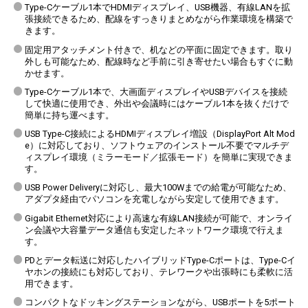
Type-Cケーブル1本でHDMIディスプレイ、USB機器、有線LANを拡
張接続できるため、配線をすっきりまとめながら作業環境を構築で
きます。
固定用アタッチメント付きで、机などの平面に固定できます。取り
外しも可能なため、配線時など手前に引き寄せたい場合もすぐに動
かせます。
Type-Cケーブル1本で、大画面ディスプレイやUSBデバイスを接続
して快適に使用でき、外出や会議時にはケーブル1本を抜くだけで
簡単に持ち運べます。
USB Type-C接続によるHDMIディスプレイ増設（DisplayPort Alt Mod
e）に対応しており、ソフトウェアのインストール不要でマルチデ
ィスプレイ環境（ミラーモード／拡張モード）を簡単に実現できま
す。
USB Power Deliveryに対応し、最大100Wまでの給電が可能なため、
アダプタ経由でパソコンを充電しながら安定して使用できます。
Gigabit Ethernet対応により高速な有線LAN接続が可能で、オンライ
ン会議や大容量データ通信も安定したネットワーク環境で行えま
す。
PDとデータ転送に対応したハイブリッドType-Cポートは、Type-Cイ
ヤホンの接続にも対応しており、テレワークや出張時にも柔軟に活
用できます。
コンパクトなドッキングステーションながら、USBポートを5ポート