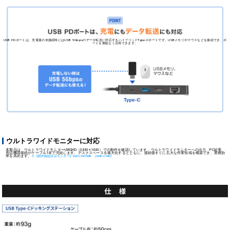
USB AコネクタをもつメモリーやマウスなどのUSB機器を接続できる
USB 2.0ポートを2つ、USB 5Gbpsポー
SBメモリ、通信速度が低いUSB2.0ポートにはマウスやキーボードなど、
状況に合わせ