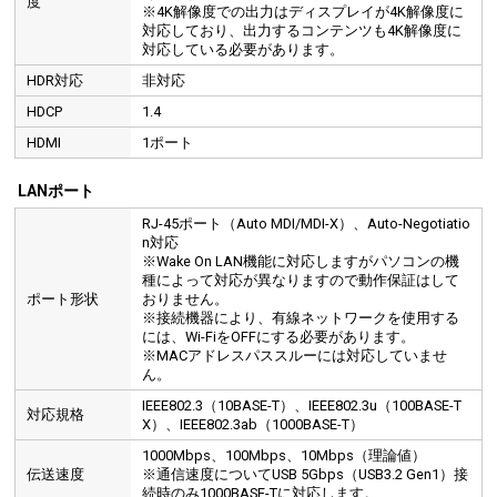
度
ウルトラワイドモニターに対応
※4K解像度での出力はディスプレイが4K解像度に
対応しており、出力するコンテンツも4K解像度に
本製品は、ウルトラワイドモニターUWQHD（3440×1440）での動作を確認しています。
ウル
周辺機器接続がケーブル1本で完結します。
デスクスペースを最大化するとともに、接続後す
対応している必要があります。
率を高めます。
※【動作確認済みモニター】Dell U3415WB (3440×1440)
HDR対応
非対応
HDCP
1.4
HDMI
1ポート
LANポート
RJ-45ポート（Auto MDI/MDI-X）、Auto-Negotiatio
n対応
※Wake On LAN機能に対応しますがパソコンの機
種によって対応が異なりますので動作保証はして
ポート形状
おりません。
※接続機器により、有線ネットワークを使用する
には、Wi-FiをOFFにする必要があります。
※MACアドレスパススルーには対応していませ
ん。
IEEE802.3（10BASE-T）、IEEE802.3u（100BASE-T
対応規格
X）、IEEE802.3ab（1000BASE-T）
1000Mbps、100Mbps、10Mbps（理論値）
伝送速度
※通信速度についてUSB 5Gbps（USB3.2 Gen1）接
続時のみ1000BASE-Tに対応します。