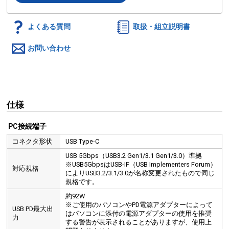
よくある質問
取扱・組立説明書
お問い合わせ
仕様
PC接続端子
コネクタ形状
USB Type-C
USB 5Gbps（USB3.2 Gen1/3.1 Gen1/3.0）準拠
※USB5GbpsはUSB-IF（USB Implementers Forum）
対応規格
によりUSB3.2/3.1/3.0が名称変更されたもので同じ
規格です。
約92W
※ご使用のパソコンやPD電源アダプターによって
USB PD最大出
はパソコンに添付の電源アダプターの使用を推奨
力
する警告が表示されることがありますが、使用上