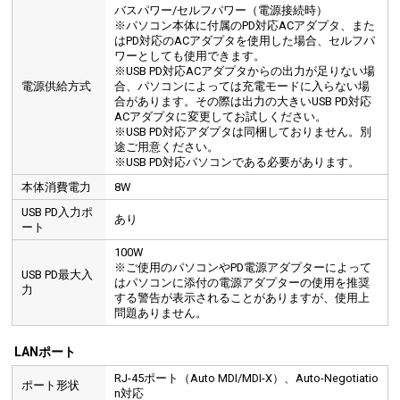
バスパワー/セルフパワー（電源接続時）
※パソコン本体に付属のPD対応ACアダプタ、また
はPD対応のACアダプタを使用した場合、セルフパ
ワーとしても使用できます。
※USB PD対応ACアダプタからの出力が足りない場
電源供給方式
合、パソコンによっては充電モードに入らない場
合があります。その際は出力の大きいUSB PD対応
ACアダプタに変更してお試しください。
※USB PD対応アダプタは同梱しておりません。別
途ご用意ください。
※USB PD対応パソコンである必要があります。
本体消費電力
8W
USB PD入力ポ
あり
ート
100W
※ご使用のパソコンやPD電源アダプターによって
USB PD最大入
はパソコンに添付の電源アダプターの使用を推奨
力
する警告が表示されることがありますが、使用上
問題ありません。
LANポート
RJ-45ポート（Auto MDI/MDI-X）、Auto-Negotiatio
ポート形状
n対応