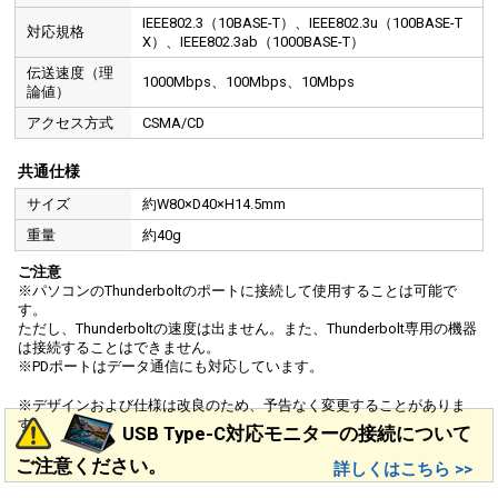
IEEE802.3（10BASE-T）、IEEE802.3u（100BASE-T
対応規格
X）、IEEE802.3ab（1000BASE-T）
伝送速度（理
1000Mbps、100Mbps、10Mbps
論値）
アクセス方式
CSMA/CD
共通仕様
サイズ
約W80×D40×H14.5mm
重量
約40g
ご注意
※パソコンのThunderboltのポートに接続して使用することは可能で
す。
ただし、Thunderboltの速度は出ません。また、Thunderbolt専用の機器
は接続することはできません。
※PDポートはデータ通信にも対応しています。
※デザインおよび仕様は改良のため、予告なく変更することがありま
す。
USB Type-C対応モニターの接続について
ご注意ください。
詳しくはこちら >>