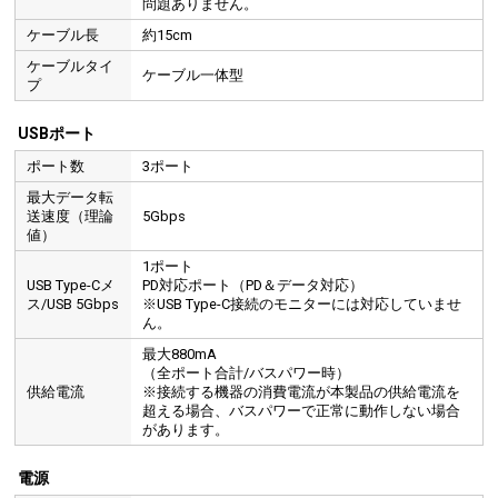
問題ありません。
ケーブル長
約15cm
ケーブルタイ
ケーブル一体型
プ
USBポート
ポート数
3ポート
最大データ転
送速度（理論
5Gbps
値）
1ポート
USB Type-Cメ
PD対応ポート（PD＆データ対応）
ス/USB 5Gbps
※USB Type-C接続のモニターには対応していませ
ん。
最大880mA
（全ポート合計/バスパワー時）
供給電流
※接続する機器の消費電流が本製品の供給電流を
超える場合、バスパワーで正常に動作しない場合
があります。
電源