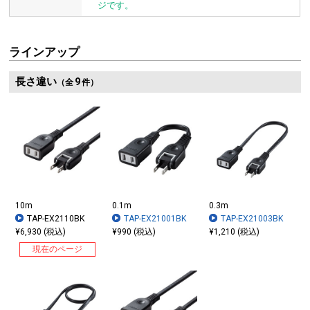
ジです。
ラインアップ
長さ違い
9
（全
件）
10m
0.1m
0.3m
TAP-EX2110BK
TAP-EX21001BK
TAP-EX21003BK
¥6,930 (税込)
¥990 (税込)
¥1,210 (税込)
現在のページ
輸入品のプラグには極性が付いているプラグがあります。
本製品は極性付きコンセントのため極性の有無に関係なく使用できます