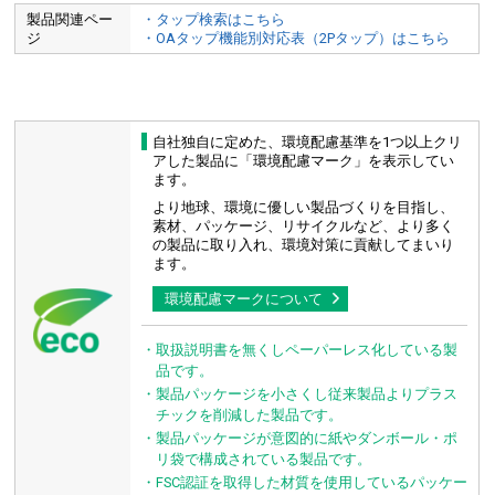
製品関連ペー
・タップ検索はこちら
ジ
・OAタップ機能別対応表（2Pタップ）はこちら
自社独自に定めた、環境配慮基準を1つ以上クリ
コード長が長いため、コンセントから離れた車に載せた
アした製品に「環境配慮マーク」を表示してい
ポータブル電源の充電に最適です。
ます。
より地球、環境に優しい製品づくりを目指し、
素材、パッケージ、リサイクルなど、より多く
の
製品に取り入れ、環境対策に貢献してまいり
ます。
輸入品プラグも差せる
環境配慮マークについて
・取扱説明書を無くしペーパーレス化している製
品です。
・製品パッケージを小さくし従来製品よりプラス
チックを削減した製品です。
・製品パッケージが意図的に紙やダンボール・ポ
リ袋で構成されている製品です。
・FSC認証を取得した材質を使用しているパッケー