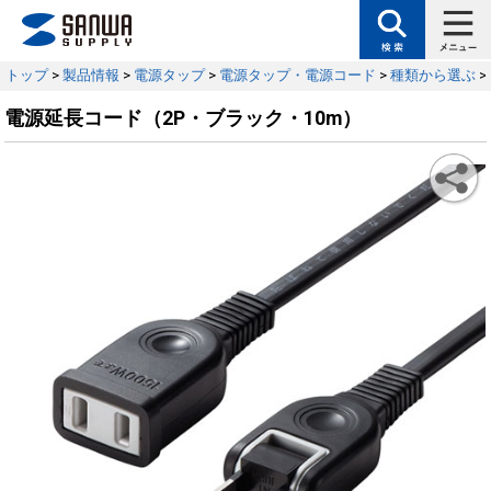
トップ
>
製品情報
>
電源タップ
>
電源タップ・電源コード
>
種類から選ぶ
>
電源延長コード（2P・ブラック・10m）