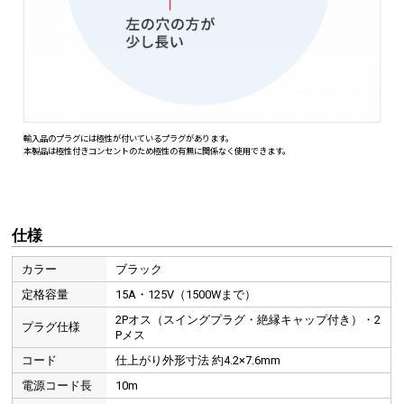
仕様
カラー
ブラック
定格容量
15A・125V（1500Wまで）
電源タップや機器の電源延長に便利です。
2Pオス（スイングプラグ・絶縁キャップ付き）・2
プラグ仕様
Pメス
コード
仕上がり外形寸法 約4.2×7.6mm
ポータブル電源の充電に便利
電源コード長
10m