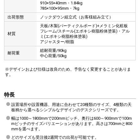
910×55×40mm・1.84kg
785×100×95mm・7kg
出荷形態
ノックダウン組立式（お客様組み立て）
天板/木製(パーティクルボード)+メラミン化粧板
フレーム/スチール(エポキシ樹脂粉体塗装)・アル
材質
ミ(エポキシ樹脂粉体塗装)
アジャスター/樹脂
総耐荷重/90kg
耐荷重
中心荷重/50kg
※デザインおよび仕様は改良のため、予告なく変更することがありま
す。
特長
設置場所や設置機器、用途に合わせて20種類のサイズ、4種類の天
板柄から選べるシンプルなデザインのデスクシリーズです。
幅は1000～1800mmで200mmピッチ、奥行は600～900mmで100m
mピッチのサイズバリエーションがあります。高さは700mmと800
mmを選べます。
どのサイズも受注後2週間での出荷が可能です。