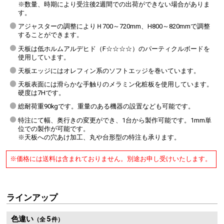
※数量、時期により受注後2週間での出荷ができない場合がありま
す。
アジャスターの調整によりＨ700～720mm、H800～820mmで調整
することができます。
天板は低ホルムアルデヒド（F☆☆☆☆）のパーティクルボードを
使用しています。
天板エッジにはオレフィン系のソフトエッジを巻いています。
天板表面には滑らかな手触りのメラミン化粧板を使用しています。
硬度は7Hです。
総耐荷重90kgです。重量のある機器の設置なども可能です。
特注にて幅、奥行きの変更ができ、1台から製作可能です。1mm単
位での製作が可能です。
※天板への穴あけ加工、丸や台形型の特注も承ります。
※価格には送料は含まれておりません。別途お申し受けいたします。
ラインアップ
色違い
5
（全
件）