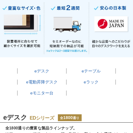
eデスク
eテーブル
e電動昇降デスク
eラック
eモニター台
eデスク
EDシリーズ
1800
全
通り
全1800通りの豊富な製品ラインナップ。