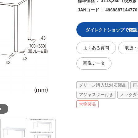
標準価格
¥118,360
（税抜き ¥
JANコード
4969887144770
ダイレクトショップで確認
よくある質問
取扱・
画像データ
グリーン購入法対応製品
再
アジャスター付き
ノックダ
大物製品
0