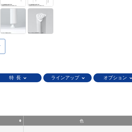
特 長
ラインアップ
オプション
色