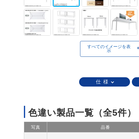
すべてのイメージを表
示
仕 様
色違い製品一覧
（全5件）
写真
品番