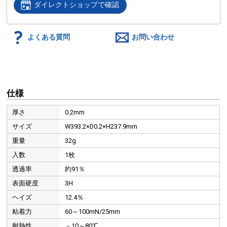
ダイレクトショップで確認
よくある質問
お問い合わせ
仕様
厚さ
0.2mm
サイズ
W393.2×D0.2×H237.9mm
重量
32g
入数
1枚
透過率
約91％
表面硬度
3H
ヘイズ
12.4％
粘着力
60～100mN/25mm
耐熱性
－10～80℃