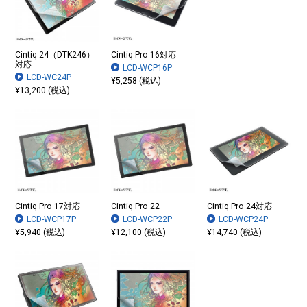
Cintiq 24（DTK246）
Cintiq Pro 16対応
対応
LCD-WCP16P
LCD-WC24P
¥5,258 (税込)
¥13,200 (税込)
Cintiq Pro 17対応
Cintiq Pro 22
Cintiq Pro 24対応
LCD-WCP17P
LCD-WCP22P
LCD-WCP24P
¥5,940 (税込)
¥12,100 (税込)
¥14,740 (税込)