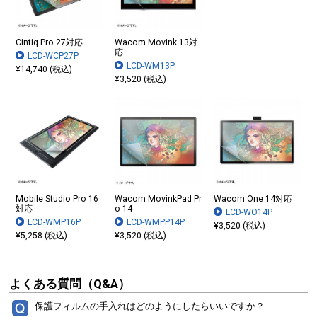
Cintiq Pro 27対応
Wacom Movink 13対
応
LCD-WCP27P
LCD-WM13P
¥14,740 (税込)
¥3,520 (税込)
Mobile Studio Pro 16
Wacom MovinkPad Pr
Wacom One 14対応
対応
o 14
LCD-WO14P
LCD-WMP16P
LCD-WMPP14P
¥3,520 (税込)
¥5,258 (税込)
¥3,520 (税込)
よくある質問（Q&A）
保護フィルムの手入れはどのようにしたらいいですか？