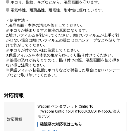
ホコリ、指紋、キズなどから、液晶画面を守ります。
電気特性、耐薬品性、耐候性、耐水性に優れています。
＜使用方法＞
1.液晶画面・本体の汚れを落としてください。
※ホコリが挟まりますと気泡の原因になります。
2.離けいフィルムを剥がしてください。離けいフィルムが上手く剥
がせない場合は離けいフィルムの端にセロハンテープなどを貼り付
けて剥がしてください。
※ホコリが付かない様に注意してください。
3.保護フィルムを本体表の角からゆっくり貼り付けてください。
※破損の恐れがありますので、貼り付けの際、液晶画面を強く押さ
ない様ご注意ください。
※保護フィルム粘着層にホコリなどが付着した場合はセロハンテー
プなどで取り除いてください。
対応情報
Wacom ペンタブレット Cintiq 16
（Wacom Cintiq 16 DTK1660K0D/DTK-1660E 法人
モデル）
対応機種
確認済の対応表はこちら