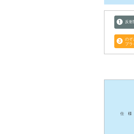
反射
のぞ
プラ
仕 様