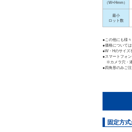
（W×Hmm）
最小
ロット数
●この他にも様
●価格について
●W・Hのサイズ
●スマートフォ
※カメラ穴・
●四角形のみご
固定方式