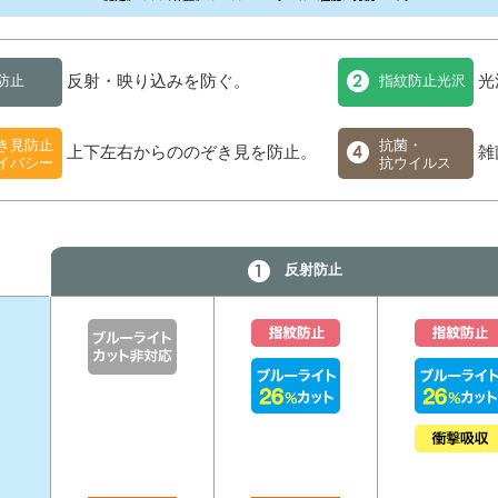
反射・映り込みを防ぐ。
光
防止
指紋防止光沢
き見防止
抗菌・
上下左右からののぞき見を防止。
雑
イバシー
抗ウイルス
反射防止