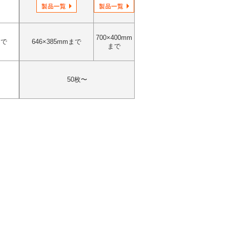
700×400mm
まで
646×385mmまで
まで
50枚〜