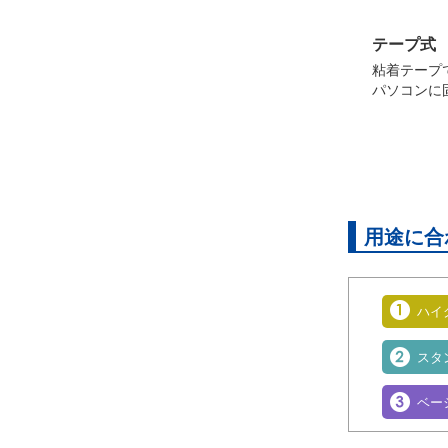
テープ式
粘着テープ
パソコンに
用途に合
ハイ
スタ
ベー