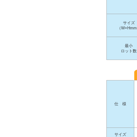
サイズ
（W×Hm
最小
ロット数
仕 様
サイズ