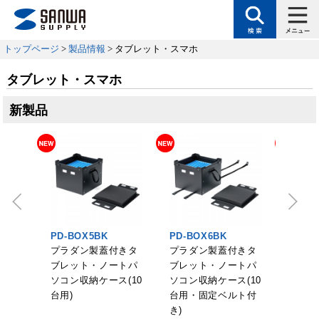
トップページ
>
製品情報
> タブレット・スマホ
タブレット・スマホ
新製品
PD-BOX5BK
PD-BOX6BK
PDA-I
イク
プラダン製蓋付きタ
プラダン製蓋付きタ
Apple 
付
ブレット・ノートパ
ブレット・ノートパ
6e用
ソコン収納ケース(10
ソコン収納ケース(10
ース
台用)
台用・固定ベルト付
き)